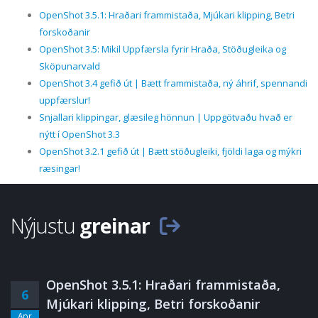
OpenShot 3.5.1: Hraðari frammistaða, Mjúkari klipping, Betri
forskoðanir
OpenShot 3.5: Mikil Uppfærsla fyrir Hraða, Stöðugleika og
Sköpunarvald
OpenShot 3.4 gefið út | Bætt frammistaða, ný áhrif, spennandi
uppfærslur!
Snjallari klippingar, glæsileg hönnun | Uppgötvaðu hvað er
nýtt í OpenShot 3.3
OpenShot 3.2.1 gefið út | Bætt stöðugleiki, fjöldi laga og mýkri
ræsingar!
Nýjustu
greinar
OpenShot 3.5.1: Hraðari frammistaða,
6
Mjúkari klipping, Betri forskoðanir
Apr