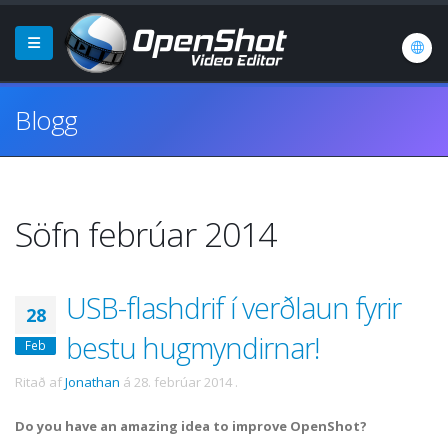
Blogg
Söfn febrúar 2014
USB-flashdrif í verðlaun fyrir
28
bestu hugmyndirnar!
Feb
Ritað af
Jonathan
á
28. febrúar 2014
.
Do you have an amazing idea to improve OpenShot?