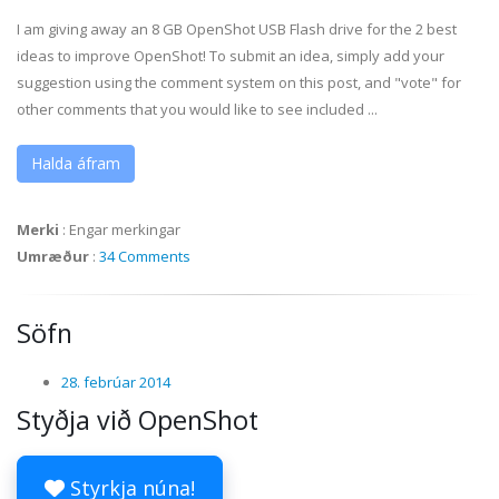
I am giving away an 8 GB OpenShot USB Flash drive for the 2 best
ideas to improve OpenShot! To submit an idea, simply add your
suggestion using the comment system on this post, and "vote" for
other comments that you would like to see included ...
Halda áfram
Merki
:
Engar merkingar
Umræður
:
34 Comments
Söfn
28. febrúar 2014
Styðja við OpenShot
Styrkja núna!