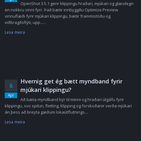
OpenShot 3.5.1 gerir klippingu hraðari, mjúkari og glæsilegri
en nokkru sinni fyrr. Það bætir innbyggðu Optimize Preview
vinnuflæði fyrir mjúkari klippingu, bætir frammistöðu og
viðbragðsflýti, upp......
Lesa meira
Hvernig get ég bætt myndband fyrir
6
mjúkari klippingu?
Apr
Að bæta myndband býr til minni og hraðari útgáfu fyrir
klippingu, svo spilun, fletting, klipping og forskoðanir verða mjúkari
án þess að breyta gæðum lokaútflutnings....
Lesa meira