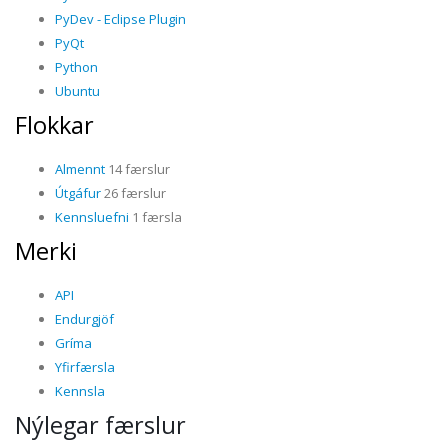
PyDev - Eclipse Plugin
PyQt
Python
Ubuntu
Flokkar
Almennt
14 færslur
Útgáfur
26 færslur
Kennsluefni
1 færsla
Merki
API
Endurgjöf
Gríma
Yfirfærsla
Kennsla
Nýlegar færslur