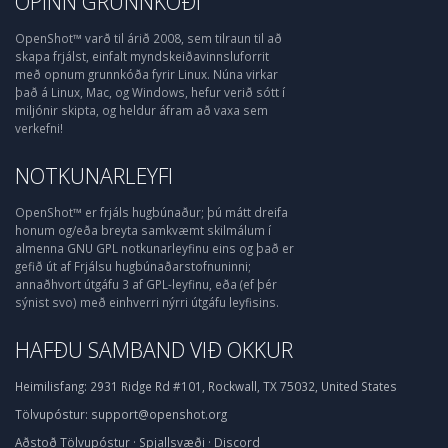
OPINN GRUNNKÓÐI
OpenShot™ varð til árið 2008, sem tilraun til að
skapa frjálst, einfalt myndskeiðavinnsluforrit
með opnum grunnkóða fyrir Linux. Núna virkar
það á Linux, Mac, og Windows, hefur verið sótt í
miljónir skipta, og heldur áfram að vaxa sem
verkefni!
NOTKUNARLEYFI
OpenShot™ er frjáls hugbúnaður; þú mátt dreifa
honum og/eða breyta samkvæmt skilmálum í
almenna GNU GPL notkunarleyfinu eins og það er
gefið út af Frjálsu hugbúnaðarstofnuninni;
annaðhvort útgáfu 3 af GPL-leyfinu, eða (ef þér
sýnist svo) með einhverri nýrri útgáfu leyfisins.
HAFÐU SAMBAND VIÐ OKKUR
Heimilisfang:
2931 Ridge Rd #101, Rockwall, TX 75032, United States
Tölvupóstur:
support@openshot.org
Aðstoð
Tölvupóstur
·
Spjallsvæði
·
Discord