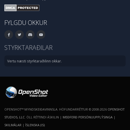
FYLGDU OKKUR
STYRKTARAÐILAR
Vertu næsti styrktaraðilinn okkar.
OPENSHOT™ MYNDSKEIÐAVINNSLA. HÖFUNDARRÉTTUR © 2008-2026
OPENSHOT
STUDIOS, LLC
. ÖLL RÉTTINDI ÁSKILIN |
MEÐFERÐ PERSÓNUUPPLÝSINGA
|
SKILMÁLAR
|
ÍSLENSKA (IS)