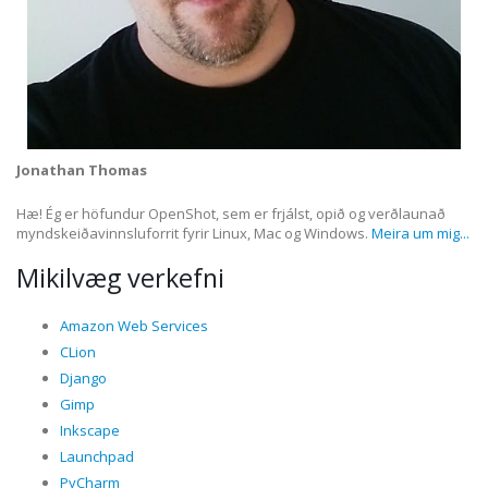
Jonathan Thomas
Hæ! Ég er höfundur OpenShot, sem er frjálst, opið og verðlaunað
myndskeiðavinnsluforrit fyrir Linux, Mac og Windows.
Meira um mig...
Mikilvæg verkefni
Amazon Web Services
CLion
Django
Gimp
Inkscape
Launchpad
PyCharm