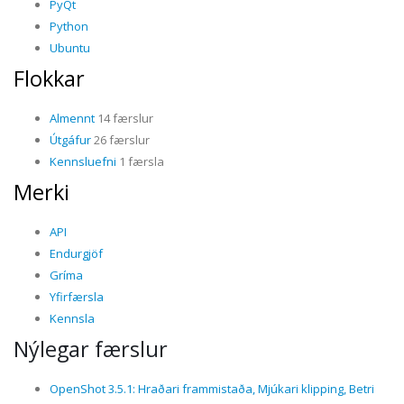
PyQt
Python
Ubuntu
Flokkar
Almennt
14 færslur
Útgáfur
26 færslur
Kennsluefni
1 færsla
Merki
API
Endurgjöf
Gríma
Yfirfærsla
Kennsla
Nýlegar færslur
OpenShot 3.5.1: Hraðari frammistaða, Mjúkari klipping, Betri