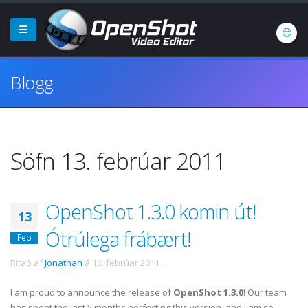
Blogg
Söfn 13. febrúar 2011
OpenShot 1.3.0 komin út!
13
Ótrúlega frábært!
Feb
Ritað af
Jonathan
á
13. febrúar 2011
.
I am proud to announce the release of
OpenShot 1.3.0
! Our team
has spent the last 5 months perfecting this version, and I am so