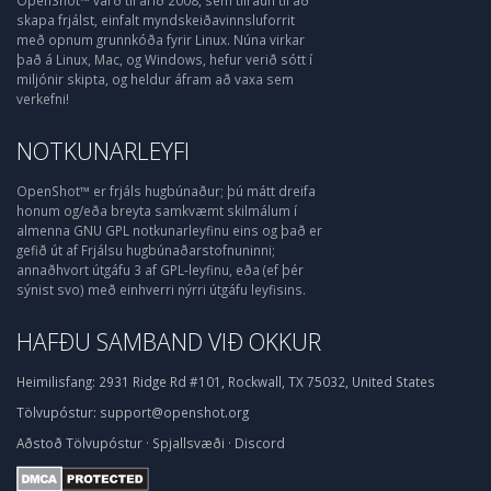
OpenShot™ varð til árið 2008, sem tilraun til að
skapa frjálst, einfalt myndskeiðavinnsluforrit
með opnum grunnkóða fyrir Linux. Núna virkar
það á Linux, Mac, og Windows, hefur verið sótt í
miljónir skipta, og heldur áfram að vaxa sem
verkefni!
NOTKUNARLEYFI
OpenShot™ er frjáls hugbúnaður; þú mátt dreifa
honum og/eða breyta samkvæmt skilmálum í
almenna GNU GPL notkunarleyfinu eins og það er
gefið út af Frjálsu hugbúnaðarstofnuninni;
annaðhvort útgáfu 3 af GPL-leyfinu, eða (ef þér
sýnist svo) með einhverri nýrri útgáfu leyfisins.
HAFÐU SAMBAND VIÐ OKKUR
Heimilisfang:
2931 Ridge Rd #101, Rockwall, TX 75032, United States
Tölvupóstur:
support@openshot.org
Aðstoð
Tölvupóstur
·
Spjallsvæði
·
Discord