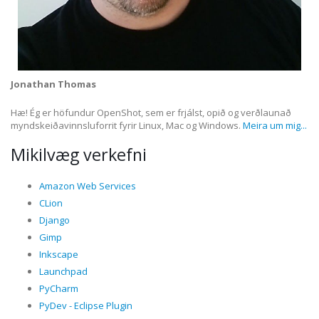
Jonathan Thomas
Hæ! Ég er höfundur OpenShot, sem er frjálst, opið og verðlaunað
myndskeiðavinnsluforrit fyrir Linux, Mac og Windows.
Meira um mig...
Mikilvæg verkefni
Amazon Web Services
CLion
Django
Gimp
Inkscape
Launchpad
PyCharm
PyDev - Eclipse Plugin