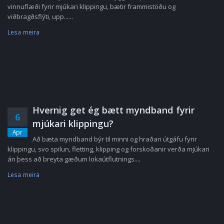
vinnuflæði fyrir mjúkari klippingu, bætir frammistöðu og
viðbragðsflýti, upp......
Lesa meira
Hvernig get ég bætt myndband fyrir
6
mjúkari klippingu?
Apr
Að bæta myndband býr til minni og hraðari útgáfu fyrir
klippingu, svo spilun, fletting, klipping og forskoðanir verða mjúkari
án þess að breyta gæðum lokaútflutnings....
Lesa meira