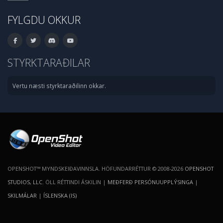
FYLGDU OKKUR
STYRKTARAÐILAR
Vertu næsti styrktaraðilinn okkar.
OPENSHOT™ MYNDSKEIÐAVINNSLA. HÖFUNDARRÉTTUR © 2008-2026
OPENSHOT
STUDIOS, LLC
. ÖLL RÉTTINDI ÁSKILIN |
MEÐFERÐ PERSÓNUUPPLÝSINGA
|
SKILMÁLAR
|
ÍSLENSKA (IS)