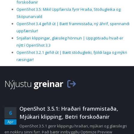
forskoðanir
OpenShot 3.5: Mikil Uppfærsla fyrir Hraða, Stöðugleika og
Sköpunarvald
OpenShot 3.4 gefið út | Bætt frammistaða, ný áhrif, spennandi
uppfærslur!
Snjallari klippingar, glæsileg hönnun | Uppgötvaðu hvað er
nýtt í OpenShot 3.3
OpenShot 3.2.1 gefið út | Bætt stöðugleiki, fjöldi laga og mýkri
ræsingar!
Nýjustu
greinar
OpenShot 3.5.1: Hraðari frammistaða,
6
Mjúkari klipping, Betri forskoðanir
Apr
OpenShot 3.5.1 gerir klippingu hraðari, mjúkari og glæsilegri
en nokkru sinni fyrr. Það bætir innbyggðu Optimize Preview