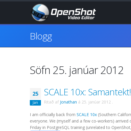
Blogg
Söfn 25. janúar 2012
SCALE 10x: Samantekt!
25
Ritað af
Jonathan
á
25. janúar 2012
.
Jan
I am officially back from
SCALE 10x
(Southern Califor
everyone. We (myself and a few co-workers) arrived o
Friday in PostgreSQL training (unrelated to OpenShot