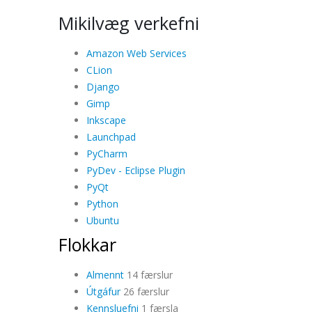
Mikilvæg verkefni
Amazon Web Services
CLion
Django
Gimp
Inkscape
Launchpad
PyCharm
PyDev - Eclipse Plugin
PyQt
Python
Ubuntu
Flokkar
Almennt
14 færslur
Útgáfur
26 færslur
Kennsluefni
1 færsla