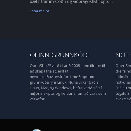
bætir frammistöðu og viðbragðsflýti, upp......
Lesa meira
OPINN GRUNNKÓÐI
NOTK
OpenShot™ varð til árið 2008, sem tilraun til
OpenShot
að skapa frjálst, einfalt
dreifa 
myndskeiðavinnsluforrit með opnum
skilmálu
grunnkóða fyrir Linux. Núna virkar það á
notkunarl
Linux, Mac, og Windows, hefur verið sótt í
Frjálsu 
miljónir skipta, og heldur áfram að vaxa sem
útgáfu 3 
verkefni!
svo) með 