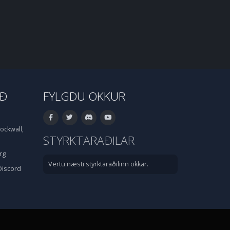
IÐ
FYLGDU OKKUR
ockwall,
STYRKTARAÐILAR
rg
Vertu næsti styrktaraðilinn okkar.
Discord