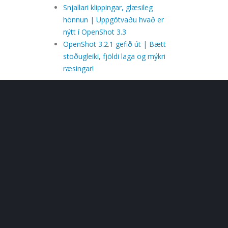
Snjallari klippingar, glæsileg
hönnun | Uppgötvaðu hvað er
nýtt í OpenShot 3.3
OpenShot 3.2.1 gefið út | Bætt
stöðugleiki, fjöldi laga og mýkri
ræsingar!