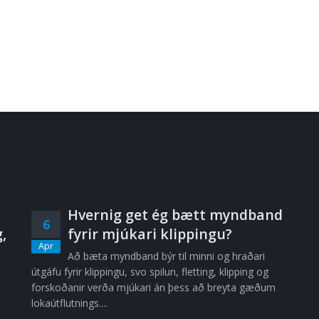
Hvernig get ég bætt myndband
6
,
fyrir mjúkari klippingu?
Apr
Að bæta myndband býr til minni og hraðari
útgáfu fyrir klippingu, svo spilun, fletting, klipping og
forskoðanir verða mjúkari án þess að breyta gæðum
lokaútflutnings....