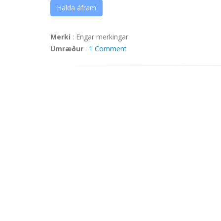
Halda áfram
Merki
:
Engar merkingar
Umræður
:
1 Comment