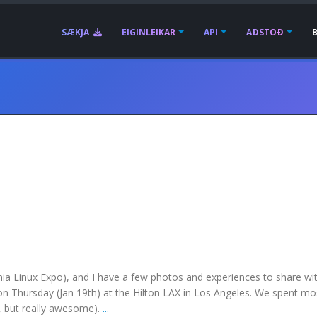
SÆKJA
EIGINLEIKAR
API
AÐSTOÐ
nia Linux Expo), and I have a few photos and experiences to share wi
n Thursday (Jan 19th) at the Hilton LAX in Los Angeles. We spent mo
, but really awesome).
...