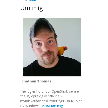
Um mig
Jonathan Thomas
Hæ! Ég er höfundur OpenShot, sem er
frjálst, opið og verðlaunað
myndskeiðavinnsluforrit fyrir Linux, Mac
og Windows.
Meira um mig...