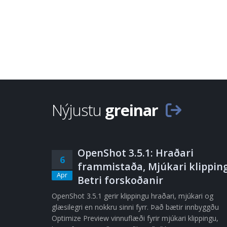
Nýjustu
greinar
OpenShot 3.5.1: Hraðari
6
frammistaða, Mjúkari klipping
Apr
Betri forskoðanir
OpenShot 3.5.1 gerir klippingu hraðari, mjúkari og
glæsilegri en nokkru sinni fyrr. Það bætir innbyggðu
Optimize Preview vinnuflæði fyrir mjúkari klippingu,