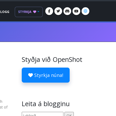
BLOGG
STYRKJA
Styðja við OpenShot
Styrkja núna!
th
Leita á blogginu
st of