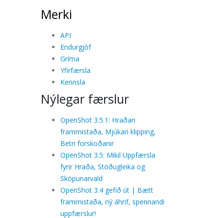
Merki
API
Endurgjöf
Gríma
Yfirfærsla
Kennsla
Nýlegar færslur
OpenShot 3.5.1: Hraðari
frammistaða, Mjúkari klipping,
Betri forskoðanir
OpenShot 3.5: Mikil Uppfærsla
fyrir Hraða, Stöðugleika og
Sköpunarvald
OpenShot 3.4 gefið út | Bætt
frammistaða, ný áhrif, spennandi
uppfærslur!