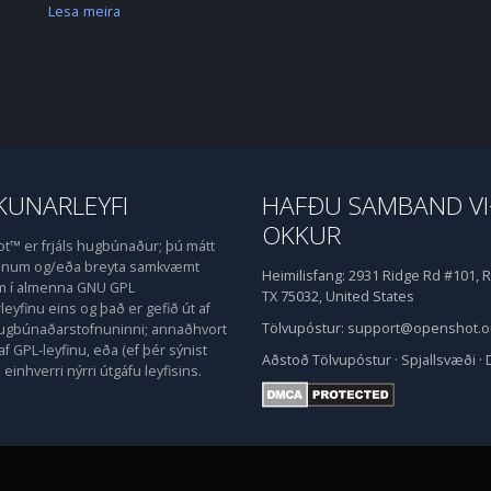
Lesa meira
UNARLEYFI
HAFÐU SAMBAND V
OKKUR
™ er frjáls hugbúnaður; þú mátt
honum og/eða breyta samkvæmt
Heimilisfang:
2931 Ridge Rd #101, R
m í almenna GNU GPL
TX 75032, United States
eyfinu eins og það er gefið út af
Tölvupóstur:
support@openshot.o
hugbúnaðarstofnuninni; annaðhvort
af GPL-leyfinu, eða (ef þér sýnist
Aðstoð
Tölvupóstur
·
Spjallsvæði
·
einhverri nýrri útgáfu leyfisins.