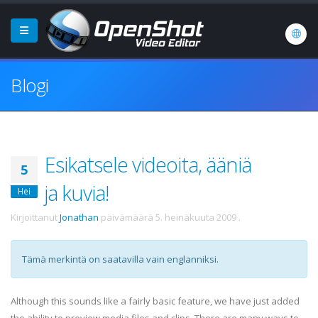
Blogi
Esikatsele videoita, ääniä
5
ja kuvia!
Hei
Kirjoittanut
Jonathan
päivämäärä
5. heinäkuuta 2009
.
Tämä merkintä on saatavilla vain englanniksi.
Although this sounds like a fairly basic feature, we have just added