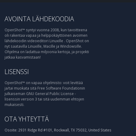
AVOINTA LÄHDEKOODIA
OpenShot™ syntyi vuonna 2008, kun tavoitteena
oli rakentaa vapaa ja helppokäyttöinen avoimen
lähdekoodin videoeditori Linuxille . OpenShot on
nyt saatavilla Linuxille, Macille ja Windowsille.
Ohjelma on ladattua miljoonia kertoja, ja projekti
jatkaa kasvamistaan!
LISENSSI
OpenShot™ on vapaa ohjelmisto: voit levittää
ja/tai muokata sitä Free Software Foundationin
julkaiseman GNU General Public License -
lisenssin version 3 tai sitä uudemman ehtojen
mukaisesti.
OTA YHTEYTTÄ
Osoite:
2931 Ridge Rd #101, Rockwall, TX 75032, United States