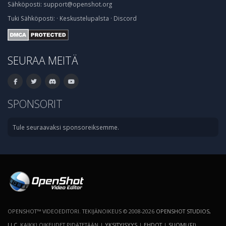
Sähköposti:
support@openshot.org
Tuki
Sähköposti:
·
Keskustelupalsta
·
Discord
SEURAA MEITÄ
SPONSORIT
Tule seuraavaksi sponsoreiksemme.
OPENSHOT™ VIDEOEDITORI. TEKIJÄNOIKEUS © 2008-2026
OPENSHOT STUDIOS,
LLC
. KAIKKI OIKEUDET PIDÄTETÄÄN |
YKSITYISYYS
|
EHDOT
|
SUOMI (FI)