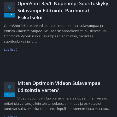
OpenShot 3.5.1: Nopeampi Suorituskyky,
6
Sulavampi Editointi, Paremmat
Huh
Esikatselut
OpenShot 3.5.1 tekee editoinnista nopeampaa, sulavampaa ja
entistä viimeistellympää. Se lisää sisäänrakennetun Esikatselun
Optimointi -työnkulun sulavampaan editointiin, parantaa
suorituskykyä ja r......
Lue lisää
Miten Optimoin Videon Sulavampaa
6
Editointia Varten?
Huh
Videon optimointi luo pienemmän ja nopeamman version
editointia varten, jolloin toisto, selaus, trimmaus ja esikatselut
tuntuvat sulavammilta ilman, että lopullisen viennin laatu muuttuu....
Lue lisää