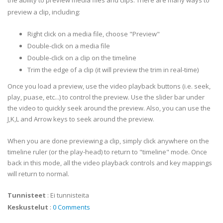
the ability to preview media files and clips. There are many ways to
preview a clip, including:
Right click on a media file, choose "Preview"
Double-click on a media file
Double-click on a clip on the timeline
Trim the edge of a clip (it will preview the trim in real-time)
Once you load a preview, use the video playback buttons (i.e. seek,
play, puase, etc...) to control the preview. Use the slider bar under
the video to quickly seek around the preview. Also, you can use the
J,K,L and Arrow keys to seek around the preview.
When you are done previewing a clip, simply click anywhere on the
timeline ruler (or the play-head) to return to "timeline" mode. Once
back in this mode, all the video playback controls and key mappings
will return to normal.
Tunnisteet
:
Ei tunnisteita
Keskustelut
:
0 Comments