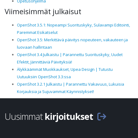
Opetusohjelma
Viimeisimmät julkaisut
OpenShot 3.5.1: Nopeampi Suorituskyky, Sulavampi Editointi,
Paremmat Esikatselut
OpenShot 3.5: Merkittävä päivitys nopeuteen, vakauteen ja
luovaan hallintaan
OpenShot 3.4 Julkaistu | Parannettu Suorituskyky, Uudet
Efektit, Jännittäviä Päivityksiä!
Älykkäämmät Muokkaukset, Upea Design | Tutustu
Uutuuksiin OpenShot 3.3:ssa
OpenShot 3.2.1 Julkaistu | Parannettu Vakavuus, Lukuisia
Korjauksia ja Sujuvammat Käynnistykset!
Uusimmat
kirjoitukset