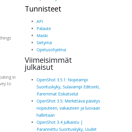
Tunnisteet
API
Palaute
Maski
things
Siirtymä
Opetusohjelma
Viimeisimmät
julkaisut
pating in
OpenShot 3.5.1: Nopeampi
rvey to
Suorituskyky, Sulavampi Editointi,
Paremmat Esikatselut
OpenShot 3.5: Merkittävä päivitys
nopeuteen, vakauteen ja luovaan
hallintaan
OpenShot 3.4 Julkaistu |
Parannettu Suorituskyky, Uudet