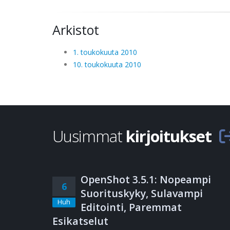
Arkistot
1. toukokuuta 2010
10. toukokuuta 2010
Uusimmat
kirjoitukset
OpenShot 3.5.1: Nopeampi
6
Suorituskyky, Sulavampi
Huh
Editointi, Paremmat
Esikatselut