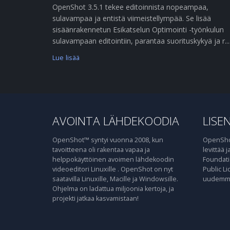
OpenShot 3.5.1 tekee editoinnista nopeampaa,
sulavampaa ja entistä viimeistellympää. Se lisää
sisäänrakennetun Esikatselun Optimointi -työnkulun
sulavampaan editointiin, parantaa suorituskykyä ja r....
Lue lisää
AVOINTA LÄHDEKOODIA
LISEN
OpenShot™ syntyi vuonna 2008, kun
OpenShot
tavoitteena oli rakentaa vapaa ja
levittää 
helppokäyttöinen avoimen lähdekoodin
Foundati
videoeditori Linuxille . OpenShot on nyt
Public Li
saatavilla Linuxille, Macille ja Windowsille.
uudemma
Ohjelma on ladattua miljoonia kertoja, ja
projekti jatkaa kasvamistaan!