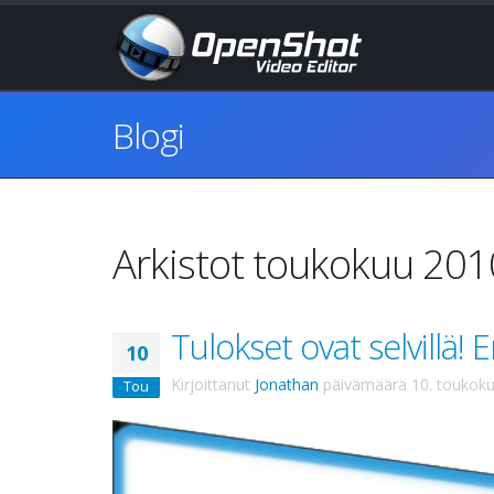
Blogi
Arkistot toukokuu 201
Tulokset ovat selvillä! 
10
Kirjoittanut
Jonathan
päivämäärä
10. toukok
Tou