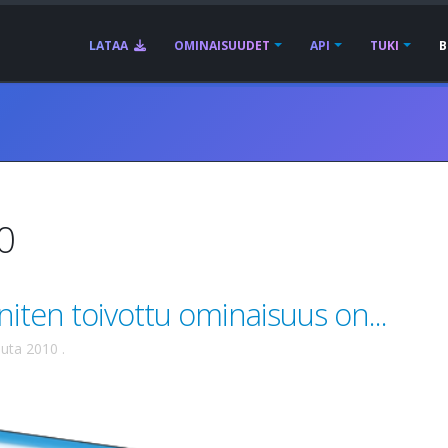
LATAA
OMINAISUUDET
API
TUKI
B
0
Eniten toivottu ominaisuus on...
uuta 2010
.