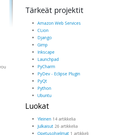
Tärkeät projektit
Amazon Web Services
CLion
Django
Gimp
Inkscape
Launchpad
PyCharm
 you
PyDev - Eclipse Plugin
PyQt
Python
Ubuntu
Luokat
Yleinen
14 artikkelia
Julkaisut
26 artikkelia
Opetusohjelmat
1 artikkeli