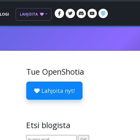
LOGI
LAHJOITA
Tue OpenShotia
Lahjoita nyt!
Etsi blogista