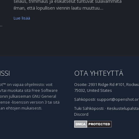
selaus, trimmaus ja esikatselut tuntuvat sulavammilta
ilman, että lopullisen viennin laatu muuttuu....
Lue lisää
..
SSI
OTA YHTEYTTÄ
™ on vapaa ohjelmisto: voit
Osoite:
2931 Ridge Rd #101, Rockwal
ja/tai muokata sitä Free Software
75032, United States
onin julkaiseman GNU General
Sähköposti:
support@openshot.or
cense -lisenssin version 3 tai sitä
n ehtojen mukaisesti.
Tuki
Sähköposti:
·
Keskustelupalsta
Discord