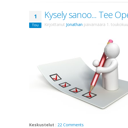
Kysely sanoo... Tee O
1
Kirjoittanut
Jonathan
päivämäärä
1. toukoku
Tou
Keskustelut
:
22 Comments