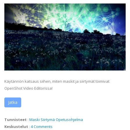
Käytännön katsaus siihen, miten maskit ja siirtymät toimivat
OpenShot Video Editorissa!
Jatka
Tunnisteet
:
Maski
Siirtymä
Opetusohjelma
Keskustelut
:
4 Comments