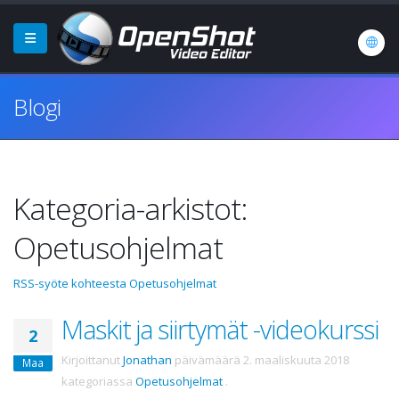
Blogi
Kategoria-arkistot:
Opetusohjelmat
RSS-syöte kohteesta Opetusohjelmat
Maskit ja siirtymät -videokurssi
2
Kirjoittanut
Jonathan
päivämäärä
2. maaliskuuta 2018
Maa
kategoriassa
Opetusohjelmat
.