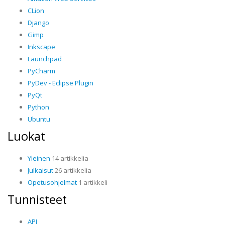
CLion
Django
Gimp
Inkscape
Launchpad
PyCharm
PyDev - Eclipse Plugin
PyQt
Python
Ubuntu
Luokat
Yleinen
14 artikkelia
Julkaisut
26 artikkelia
Opetusohjelmat
1 artikkeli
Tunnisteet
API