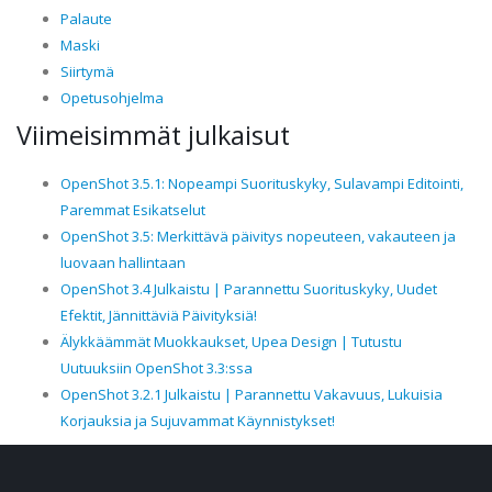
Palaute
Maski
Siirtymä
Opetusohjelma
Viimeisimmät julkaisut
OpenShot 3.5.1: Nopeampi Suorituskyky, Sulavampi Editointi,
Paremmat Esikatselut
OpenShot 3.5: Merkittävä päivitys nopeuteen, vakauteen ja
luovaan hallintaan
OpenShot 3.4 Julkaistu | Parannettu Suorituskyky, Uudet
Efektit, Jännittäviä Päivityksiä!
Älykkäämmät Muokkaukset, Upea Design | Tutustu
Uutuuksiin OpenShot 3.3:ssa
OpenShot 3.2.1 Julkaistu | Parannettu Vakavuus, Lukuisia
Korjauksia ja Sujuvammat Käynnistykset!