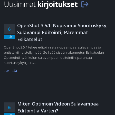
Uusimmat
kirjoitukset
OpenShot 3.5.1: Nopeampi Suorituskyky,
6
Sulavampi Editointi, Paremmat
Huh
Esikatselut
OpenShot 3.5.1 tekee editoinnista nopeampaa, sulavampaa ja
entistä viimeistellympää. Se lisää sisäänrakennetun Esikatselun
Optimointi -työnkulun sulavampaan editointiin, parantaa
suorituskykyä ja r......
Lue lisää
Miten Optimoin Videon Sulavampaa
6
Editointia Varten?