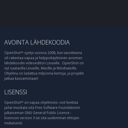
AVOINTA LÄHDEKOODIA
OpenShot™ syntyi vuonna 2008, kun tavoitteena
oli rakentaa vapaa ja helppokäyttöinen avoimen
lähdekoodin videoeditori Linuxille . OpenShot on
nyt saatavilla Linuxille, Macille ja Windowsille.
Ohjelma on ladattua miljoonia kertoja, ja projekti
jatkaa kasvamistaan!
LISENSSI
OpenShot™ on vapaa ohjelmisto: voit levittää
ja/tai muokata sitä Free Software Foundationin
julkaiseman GNU General Public License -
lisenssin version 3 tai sitä uudemman ehtojen
mukaisesti.