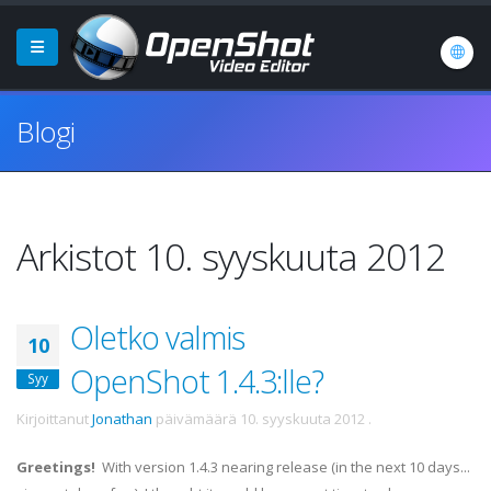
Blogi
Arkistot 10. syyskuuta 2012
Oletko valmis
10
OpenShot 1.4.3:lle?
Syy
Kirjoittanut
Jonathan
päivämäärä
10. syyskuuta 2012
.
Greetings!
With version 1.4.3 nearing release (in the next 10 days...