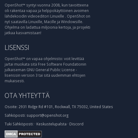
OpenShot™ syntyi vuonna 2008, kun tavoitteena
oli rakentaa vapaa ja helppokäyttöinen avoimen
lähdekoodin videoeditori Linuxille . OpenShot on
nyt saatavilla Linuxille, Macille ja Windowsille.
Ohjelma on ladattua miljoonia kertoja, ja projekti
jatkaa kasvamistaan!
LISENSSI
OpenShot™ on vapaa ohjelmisto: voit levittää
ja/tai muokata sitä Free Software Foundationin
julkaiseman GNU General Public License -
lisenssin version 3 tai sitä uudemman ehtojen
mukaisesti.
OTA YHTEYTTÄ
Osoite:
2931 Ridge Rd #101, Rockwall, TX 75032, United States
Sähköposti:
support@openshot.org
Tuki
Sähköposti:
·
Keskustelupalsta
·
Discord