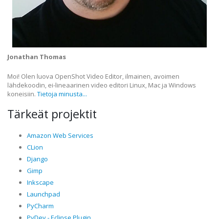
Jonathan Thomas
Moi! Olen luova OpenShot Video Editor, ilmainen, avoimen
lähdekoodin, ei-lineaarinen video editori Linux, Mac ja Windows
koneisiin.
Tietoja minusta...
Tärkeät projektit
Amazon Web Services
CLion
Django
Gimp
Inkscape
Launchpad
PyCharm
PyDev - Eclipse Plugin