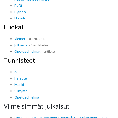
PyQt
Python
Ubuntu
Luokat
Yleinen
14 artikkelia
Julkaisut
26 artikkelia
Opetusohjelmat
1 artikkeli
Tunnisteet
API
Palaute
Maski
Siirtymä
Opetusohjelma
Viimeisimmät julkaisut
OpenShot 3.5.1: Nopeampi Suorituskyky, Sulavampi Editointi,