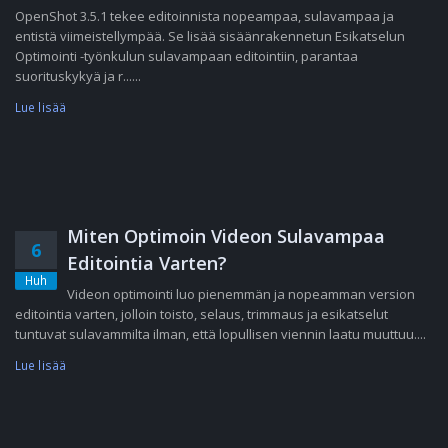
OpenShot 3.5.1 tekee editoinnista nopeampaa, sulavampaa ja
entistä viimeistellympää. Se lisää sisäänrakennetun Esikatselun
Optimointi -työnkulun sulavampaan editointiin, parantaa
suorituskykyä ja r......
Lue lisää
Miten Optimoin Videon Sulavampaa
6
Editointia Varten?
Huh
Videon optimointi luo pienemmän ja nopeamman version
editointia varten, jolloin toisto, selaus, trimmaus ja esikatselut
tuntuvat sulavammilta ilman, että lopullisen viennin laatu muuttuu....
Lue lisää