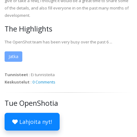
give or take a few), I thought it would be a great time to share some
of the details, and also fill everyone in on the past many months of
development.
The Highlights
The OpenShot team has been very busy over the past 6 ...
Jatka
Tunnisteet
:
Ei tunnisteita
Keskustelut
:
0 Comments
Tue OpenShotia
Lahjoita nyt!