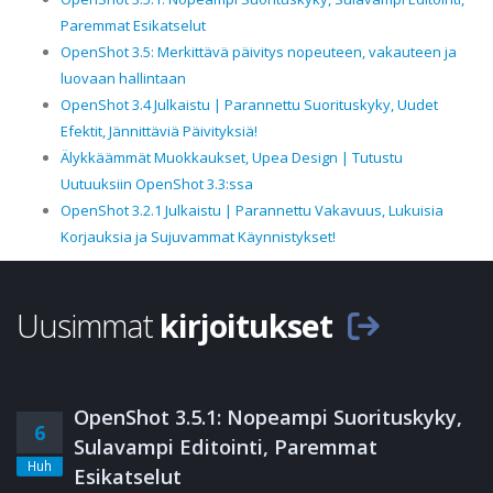
Paremmat Esikatselut
OpenShot 3.5: Merkittävä päivitys nopeuteen, vakauteen ja
luovaan hallintaan
OpenShot 3.4 Julkaistu | Parannettu Suorituskyky, Uudet
Efektit, Jännittäviä Päivityksiä!
Älykkäämmät Muokkaukset, Upea Design | Tutustu
Uutuuksiin OpenShot 3.3:ssa
OpenShot 3.2.1 Julkaistu | Parannettu Vakavuus, Lukuisia
Korjauksia ja Sujuvammat Käynnistykset!
Uusimmat
kirjoitukset
OpenShot 3.5.1: Nopeampi Suorituskyky,
6
Sulavampi Editointi, Paremmat
Huh
Esikatselut