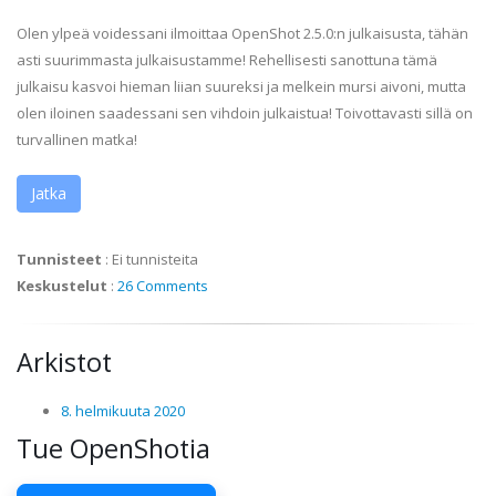
Olen ylpeä voidessani ilmoittaa OpenShot 2.5.0:n julkaisusta, tähän
asti suurimmasta julkaisustamme! Rehellisesti sanottuna tämä
julkaisu kasvoi hieman liian suureksi ja melkein mursi aivoni, mutta
olen iloinen saadessani sen vihdoin julkaistua! Toivottavasti sillä on
turvallinen matka!
Jatka
Tunnisteet
:
Ei tunnisteita
Keskustelut
:
26 Comments
Arkistot
8. helmikuuta 2020
Tue OpenShotia