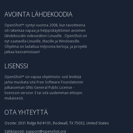
AVOINTA LÄHDEKOODIA
OpenShot™ syntyi vuonna 2008, kun tavoitteena
oli rakentaa vapaa ja helppokäyttöinen avoimen
lähdekoodin videoeditori Linuxille . OpenShot on
nyt saatavilla Linuxille, Macille ja Windowsille.
Ohjelma on ladattua miljoonia kertoja, ja projekti
jatkaa kasvamistaan!
LISENSSI
OpenShot™ on vapaa ohjelmisto: voit levittää
ja/tai muokata sitä Free Software Foundationin
julkaiseman GNU General Public License -
lisenssin version 3 tai sitä uudemman ehtojen
mukaisesti.
OTA YHTEYTTÄ
Osoite:
2931 Ridge Rd #101, Rockwall, TX 75032, United States
Sähköposti:
support@openshot.org