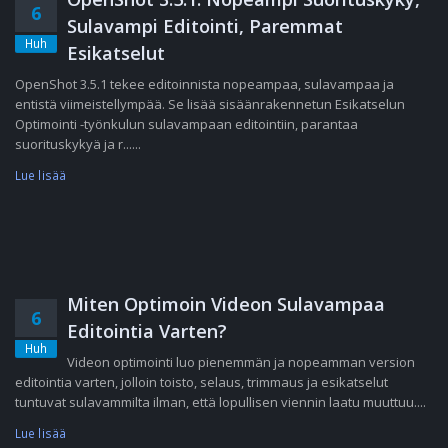
6
Sulavampi Editointi, Paremmat
Huh
Esikatselut
OpenShot 3.5.1 tekee editoinnista nopeampaa, sulavampaa ja
entistä viimeistellympää. Se lisää sisäänrakennetun Esikatselun
Optimointi -työnkulun sulavampaan editointiin, parantaa
suorituskykyä ja r......
Lue lisää
Miten Optimoin Videon Sulavampaa
6
Editointia Varten?
Huh
Videon optimointi luo pienemmän ja nopeamman version
editointia varten, jolloin toisto, selaus, trimmaus ja esikatselut
tuntuvat sulavammilta ilman, että lopullisen viennin laatu muuttuu....
Lue lisää