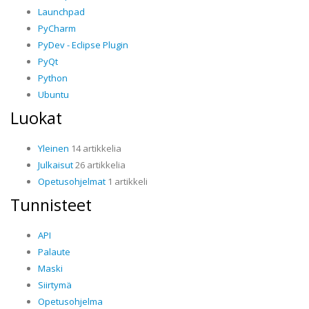
Launchpad
PyCharm
PyDev - Eclipse Plugin
PyQt
Python
Ubuntu
Luokat
Yleinen
14 artikkelia
Julkaisut
26 artikkelia
Opetusohjelmat
1 artikkeli
Tunnisteet
API
Palaute
Maski
Siirtymä
Opetusohjelma