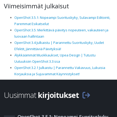
Viimeisimmät julkaisut
OpenShot 3.5.1: Nopeampi Suorituskyky, Sulavampi Editointi,
Paremmat Esikatselut
OpenShot 3.5: Merkittävä päivitys nopeuteen, vakauteen ja
luovaan hallintaan
OpenShot 3.4 Julkaistu | Parannettu Suorituskyky, Uudet
Efektit, Jännittäviä Päivityksiä!
Älykkäämmät Muokkaukset, Upea Design | Tutustu
Uutuuksiin OpenShot 3.3:ssa
OpenShot 3.2.1 Julkaistu | Parannettu Vakavuus, Lukuisia
Korjauksia ja Sujuvammat Käynnistykset!
Uusimmat
kirjoitukset
OpenShot 3.5.1: Nopeampi Suorituskyky,