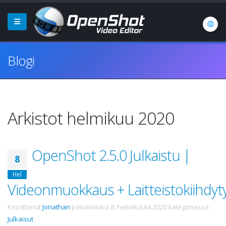
Blogi
Arkistot helmikuu 2020
OpenShot 2.5.0 Julkaistu |
8
Hel
Videonmuokkaus + Laitteistokiihdyty
Kirjoittanut
Jonathan
päivämäärä
8. helmikuuta 2020
kategoriassa
Julkaisut
.