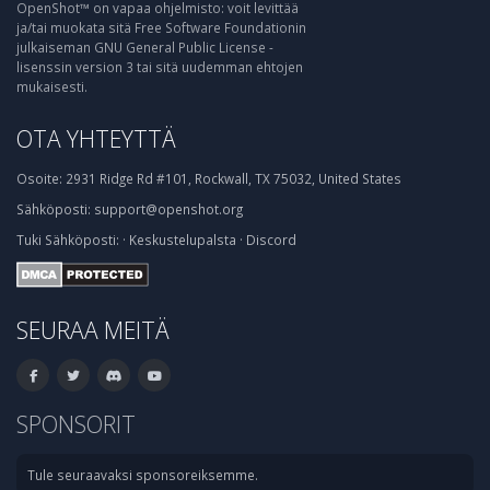
OpenShot™ on vapaa ohjelmisto: voit levittää
ja/tai muokata sitä Free Software Foundationin
julkaiseman GNU General Public License -
lisenssin version 3 tai sitä uudemman ehtojen
mukaisesti.
OTA YHTEYTTÄ
Osoite:
2931 Ridge Rd #101, Rockwall, TX 75032, United States
Sähköposti:
support@openshot.org
Tuki
Sähköposti:
·
Keskustelupalsta
·
Discord
SEURAA MEITÄ
SPONSORIT
Tule seuraavaksi sponsoreiksemme.