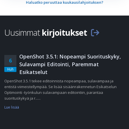
Haluatko peruuttaa kuukausilahjoituksen?
Uusimmat
kirjoitukset
OpenShot 3.5.1: Nopeampi Suorituskyky,
6
Sulavampi Editointi, Paremmat
Huh
Esikatselut
OpenShot 3.5.1 tekee editoinnista nopeampaa, sulavampaa ja
entistä viimeistellympää. Se lisää sisäänrakennetun Esikatselun
Optimointi -työnkulun sulavampaan editointiin, parantaa
suorituskykyä ja r......
Lue lisää