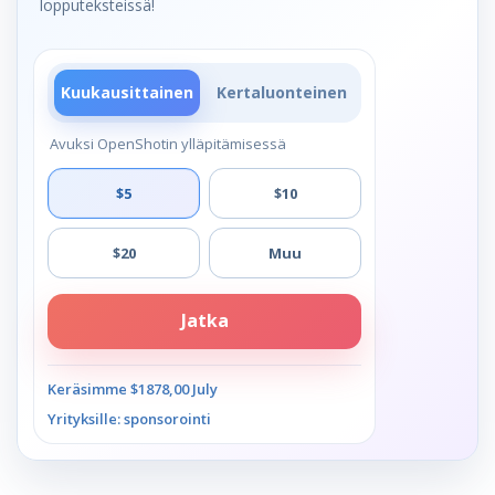
lopputeksteissä!
Kuukausittainen
Kertaluonteinen
Avuksi OpenShotin ylläpitämisessä
$5
$10
$20
Muu
Jatka
Keräsimme $1878,00 July
Yrityksille: sponsorointi