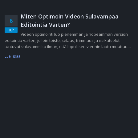
Miten Optimoin Videon Sulavampaa
6
Editointia Varten?
Huh
Videon optimointi luo pienemmän ja nopeamman version
editointia varten, jolloin toisto, selaus, trimmaus ja esikatselut
tuntuvat sulavammilta ilman, että lopullisen viennin laatu muuttuu....
Lue lisää