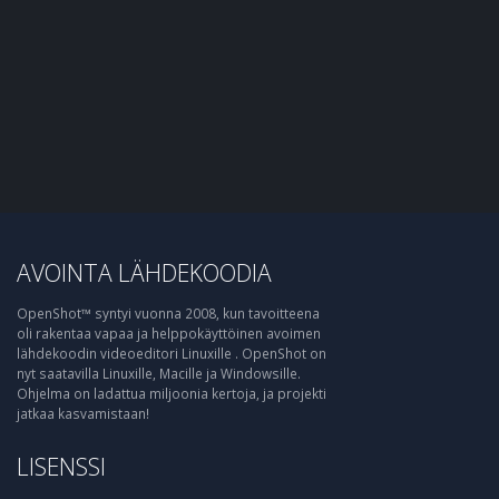
AVOINTA LÄHDEKOODIA
OpenShot™ syntyi vuonna 2008, kun tavoitteena
oli rakentaa vapaa ja helppokäyttöinen avoimen
lähdekoodin videoeditori Linuxille . OpenShot on
nyt saatavilla Linuxille, Macille ja Windowsille.
Ohjelma on ladattua miljoonia kertoja, ja projekti
jatkaa kasvamistaan!
LISENSSI