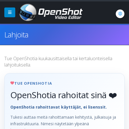
Lahjoita
Tue OpenShotia kuukausittaisella tai kertaluonteisella
lahjoituksella.
TUE OPENSHOTIA
OpenShotia rahoitat sinä ❤️
OpenShotia rahoittavat käyttäjät, ei lisenssit.
Tukesi auttaa meitä rahoittamaan kehitystä, julkaisuja ja
infrastruktuuria. Nimesi näytetään ylpeänä