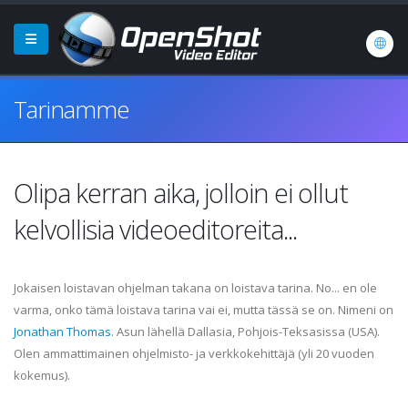
Tarinamme
Olipa kerran aika, jolloin ei ollut
kelvollisia videoeditoreita...
Jokaisen loistavan ohjelman takana on loistava tarina. No... en ole
varma, onko tämä loistava tarina vai ei, mutta tässä se on. Nimeni on
Jonathan Thomas
. Asun lähellä Dallasia, Pohjois-Teksasissa (USA).
Olen ammattimainen ohjelmisto- ja verkkokehittäjä (yli 20 vuoden
kokemus).