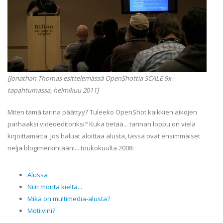
[Jonathan Thomas esittelemässä OpenShottia SCALE 9x -
tapahtumassa, helmikuu 2011]
Miten tämä tarina päättyy? Tuleeko OpenShot kaikkien aikojen
parhaaksi videoeditoriksi? Kuka tietää... tarinan loppu on vielä
kirjoittamatta. Jos haluat aloittaa alusta, tässä ovat ensimmäiset
neljä blogimerkintääni... toukokuulta 2008:
Alussa
Niin monta kieltä...
Mikä on multimedia-alusta?
Motiivini?