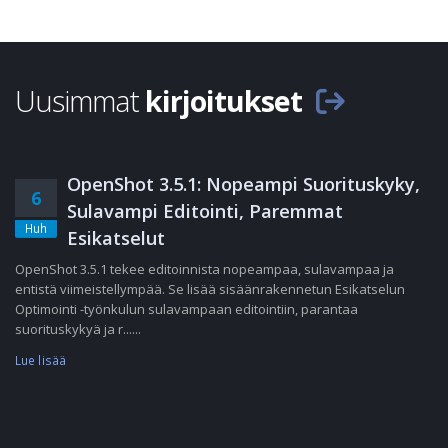
Uusimmat
kirjoitukset
OpenShot 3.5.1: Nopeampi Suorituskyky,
6
Sulavampi Editointi, Paremmat
Huh
Esikatselut
OpenShot 3.5.1 tekee editoinnista nopeampaa, sulavampaa ja
entistä viimeistellympää. Se lisää sisäänrakennetun Esikatselun
Optimointi -työnkulun sulavampaan editointiin, parantaa
suorituskykyä ja r......
Lue lisää