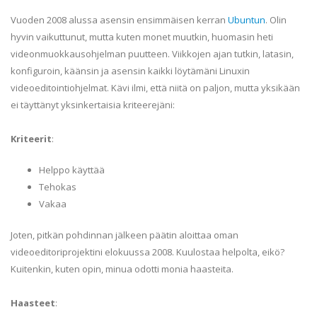
Vuoden 2008 alussa asensin ensimmäisen kerran
Ubuntun
. Olin
hyvin vaikuttunut, mutta kuten monet muutkin, huomasin heti
videonmuokkausohjelman puutteen. Viikkojen ajan tutkin, latasin,
konfiguroin, käänsin ja asensin kaikki löytämäni Linuxin
videoeditointiohjelmat. Kävi ilmi, että niitä on paljon, mutta yksikään
ei täyttänyt yksinkertaisia kriteerejäni:
Kriteerit
:
Helppo käyttää
Tehokas
Vakaa
Joten, pitkän pohdinnan jälkeen päätin aloittaa oman
videoeditoriprojektini elokuussa 2008. Kuulostaa helpolta, eikö?
Kuitenkin, kuten opin, minua odotti monia haasteita.
Haasteet
: