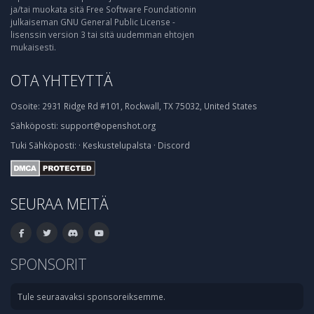
ja/tai muokata sitä Free Software Foundationin
julkaiseman GNU General Public License -
lisenssin version 3 tai sitä uudemman ehtojen
mukaisesti.
OTA YHTEYTTÄ
Osoite:
2931 Ridge Rd #101, Rockwall, TX 75032, United States
Sähköposti:
support@openshot.org
Tuki
Sähköposti:
·
Keskustelupalsta
·
Discord
SEURAA MEITÄ
SPONSORIT
Tule seuraavaksi sponsoreiksemme.