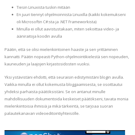
Tiesin Linuxista tuskin mitään
En juuri tiennyt ohjelmoinnista Linuxilla (kaikki kokemukseni
oli Microsoftin C#:sta ja .NET Frameworkista)
Minulla ei ollut aavistustakaan, miten sekoittaa video- ja
ääniraitoja koodin avulla
Päätin, että se olisi mielenkiintoinen haaste ja sen yrittäminen
kannatti. Päätin nopeasti Python-ohjelmointikielestä sen nopeuden,
kauneuden ja laajojen kirjastosidosten vuoksi.
Yksi ystävistäni ehdotti, että seuraisin edistymistäni blogin avulla.
Vaikka minulla ei ollut kokemusta bloggaamisesta, se osoittautui
yhdeksi parhaista päätöksistäni. Se on antanut minulle
mahdollisuuden dokumentoida keskeiset päätökseni, tavata monia
mielenkiintoisia ihmisiä ja mikä tärkeintä, se tarjoaa suoran
palautekanavan videoeditointiyhteisölle.