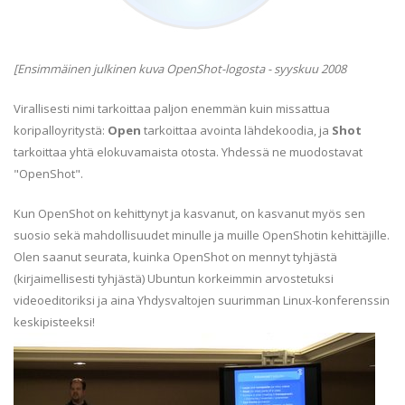
[Ensimmäinen julkinen kuva OpenShot-logosta - syyskuu 2008
Virallisesti nimi tarkoittaa paljon enemmän kuin missattua
koripalloyritystä:
Open
tarkoittaa avointa lähdekoodia, ja
Shot
tarkoittaa yhtä elokuvamaista otosta. Yhdessä ne muodostavat
"OpenShot".
Kun OpenShot on kehittynyt ja kasvanut, on kasvanut myös sen
suosio sekä mahdollisuudet minulle ja muille OpenShotin kehittäjille.
Olen saanut seurata, kuinka OpenShot on mennyt tyhjästä
(kirjaimellisesti tyhjästä) Ubuntun korkeimmin arvostetuksi
videoeditoriksi ja aina Yhdysvaltojen suurimman Linux-konferenssin
keskipisteeksi!