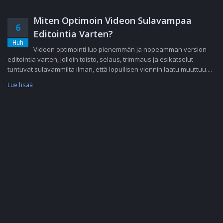
Miten Optimoin Videon Sulavampaa
6
Editointia Varten?
Huh
Videon optimointi luo pienemmän ja nopeamman version
editointia varten, jolloin toisto, selaus, trimmaus ja esikatselut
tuntuvat sulavammilta ilman, että lopullisen viennin laatu muuttuu....
Lue lisää