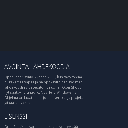
AVOINTA LÄHDEKOODIA
OpenShot™ syntyi vuonna 2008, kun tavoitteena
oli rakentaa vapaa ja helppokäyttöinen avoimen
lähdekoodin videoeditori Linuxille . OpenShot on
nyt saatavilla Linuxille, Macille ja Windowsille.
Ohjelma on ladattua miljoonia kertoja, ja projekti
jatkaa kasvamistaan!
LISENSSI
OpenShot™ on vapaa ohjelmisto: voit levittää