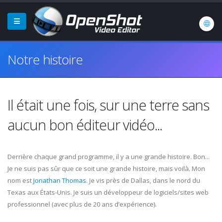
Notre histoire
Il était une fois, sur une terre sans
aucun bon éditeur vidéo...
Derrière chaque grand programme, il y a une grande histoire. Bon...
Je ne suis pas sûr que ce soit une grande histoire, mais voilà. Mon
nom est
Jonathan Thomas
. Je vis près de Dallas, dans le nord du
Texas aux États-Unis. Je suis un développeur de logiciels/sites web
professionnel (avec plus de 20 ans d’expérience).