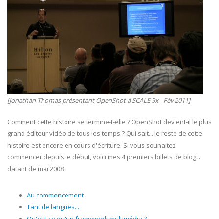
[Jonathan Thomas présentant OpenShot à SCALE 9x - Fév 2011]
Comment cette histoire se termine-t-elle ? OpenShot devient-il le plus
grand éditeur vidéo de tous les temps ? Qui sait... le reste de cette
histoire est encore en cours d'écriture. Si vous souhaitez
commencer depuis le début, voici mes 4 premiers billets de blog...
datant de mai 2008 :
Au commencement
Tant de langues...
Qu'est-ce qu'un framework multimédia ?