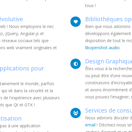
tous !
évolutive
Bibliothèques op
 web ! Nous employons le nec
Bien que nous adorions 
, jQuery, Angular.js et
développons également d
 réseaux sociaux tels que
disposition de tout le m
ons web vraiment originales et
libopenshot-audio
.
Design Graphique
Applications pour
Êtes-vous à la recherche
ou peut-être d'une nouv
construisons d'incroyabl
rtainement le monde, parfois
et avons énormément d'ex
qui vit dans la sécurité et la
vous pouvez l'imaginer, 
s de l'expérience avec plusieurs
tels que Qt et GTK !
Services de cons
tisation
Nous adorons discuter d
email
! Décrivez-nous si
pas à une application
analyse d'expert et un dev