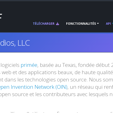
TÉLÉCHARGER
FONCTIONNALITÉS
API
dios, LLC
logiciels
primée
, basée au Texas, fondée début 
 web et des applications beaux, de haute qualité
ent dans les technologies open source. Nous s
pen Invention Network (OIN)
, un réseau qui ren
 open source et les contributeurs avec lesquels 