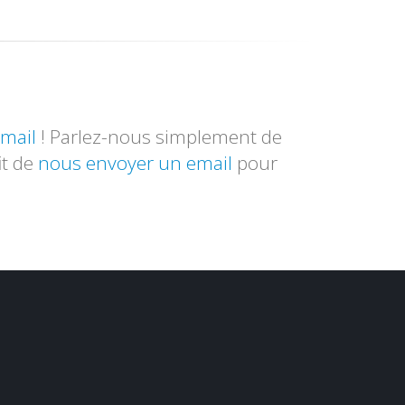
mail
! Parlez-nous simplement de
it de
nous envoyer un email
pour