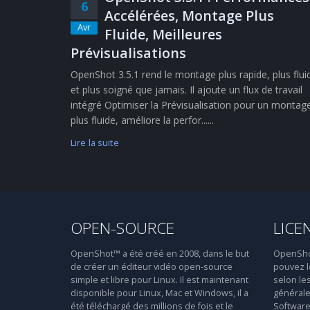
6
Accélérées, Montage Plus
Avr
Fluide, Meilleures
Prévisualisations
OpenShot 3.5.1 rend le montage plus rapide, plus flui
et plus soigné que jamais. Il ajoute un flux de travail
intégré Optimiser la Prévisualisation pour un montag
plus fluide, améliore la perfor......
Lire la suite
OPEN-SOURCE
LICE
OpenShot™ a été créé en 2008, dans le but
OpenShot™
de créer un éditeur vidéo open-source
pouvez le
simple et libre pour Linux. Il est maintenant
selon le
disponible pour Linux, Mac et Windows, il a
générale
été téléchargé des millions de fois et le
Software 