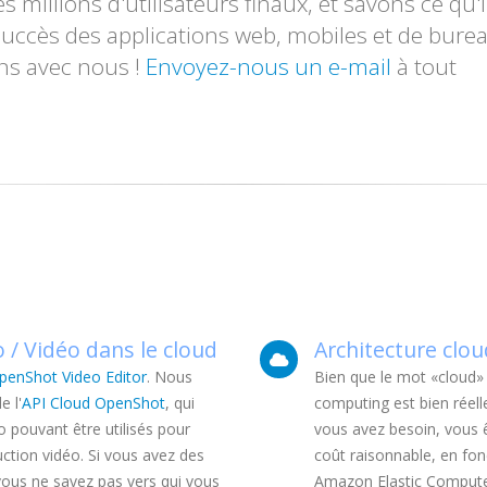
 millions d'utilisateurs finaux, et savons ce qu'i
succès des applications web, mobiles et de bure
ns avec nous !
Envoyez-nous un e-mail
à tout
 / Vidéo dans le cloud
Architecture cloud
penShot Video Editor
. Nous
Bien que le mot «cloud» 
e l'
API Cloud OpenShot
, qui
computing est bien réell
 pouvant être utilisés pour
vous avez besoin, vous 
ction vidéo. Si vous avez des
coût raisonnable, en fo
vous ne savez pas vers qui vous
Amazon Elastic Compute 