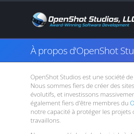
À propos d'OpenShot Stu
OpenShot Studios est une société de 
Nous sommes fiers de créer des sites
évolutifs, et investissons massivem
également fiers d'être membres du
O
notre capacité à protéger les projets
travaillons.