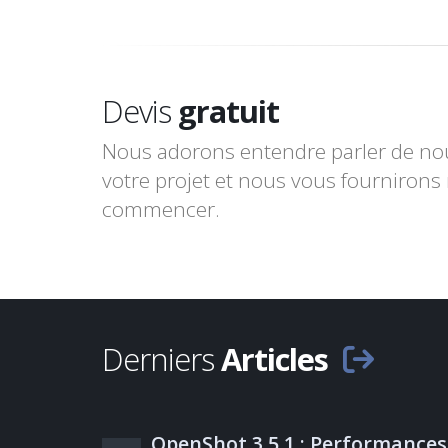
Devis
gratuit
Nous adorons entendre parler de nou
votre projet et nous vous fournirons n
commencer.
Derniers
Articles
OpenShot 3.5.1 : Performances