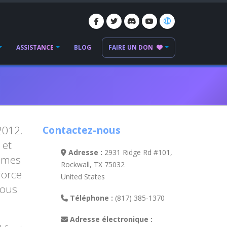
ASSISTANCE
BLOG
FAIRE UN DON
2012.
Contactez-nous
 et
Adresse :
2931 Ridge Rd #101,
ommes
Rockwall, TX 75032
force
United States
nous
Téléphone :
(817) 385-1370
Adresse électronique :