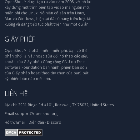
OpenShot ™ được tạo ra vào năm 2008, với nỗ lực
xây dựng một trình biên tập video mã nguồn mở,
miễn phí cho Linux. Nó hiện có sẵn trên Linux,
Mac và Windows, hiện tại đã có hàng triệu lượt tải
xuống và đang tiếp tục phát triển như một dự án!
GIẤY PHÉP
OpenShot ™ là phần mềm miễn phí: bạn có thể
phân phối lại và / hoặc sửa đổi nó theo các điều
khoản của Giấy phép Công cộng GNU do Free
Software Foundation ban hành, phiên bản số 3
của Giấy phép hoặc (theo tùy chọn của bạn) bất
kỳ phiên bản nào mới hơn.
LIÊN HỆ
Địa chỉ:
2931 Ridge Rd #101, Rockwall, TX 75032, United States
Email
support@openshot.org
Hỗ trợ
Email
·
Diễn đàn
·
Discord