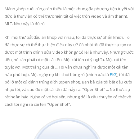
Mảnh ghép cuối cùng còn thiếu là một khung đa phương tiện tuyệt vời
(tức là thư viện có thể thực hiện tất cả việc trộn video và âm thanh).
MLT. Như vậy là đủ rồi
Khi mọi thứ bắt đầu ăn khớp với nhau, tôi đã thực sự phấn khích. Tôi
đã thực sự có thể thực hiện điều này ư? Có phải tôi đã thực sự tạo ra
được một trình chỉnh sửa video không? Có lẽ là như vậy. Nhưng trước
tiên, nó cần phải có một cái tên. Một cái tên có ý nghĩa. Một cái tên
tuyệt vời. Một tháng qua đi ... Tôi vẫn chưa nghĩ ra được một cái tên
nào phù hợp. Một ngày nọ khi chơi bóng rổ (chính xác là
PIG
), tôi đã
bỏ lỡ một cú đánh trúng đích (open shot). Bạn bè của tôi bắt đầu cười
nhạo tôi, và sau đó một cái tên đã nảy ra. "OpenShot" ... Nó thực sự
rất hoàn hảo. Nghe có vẻ hơi sến, nhưng đó là câu chuyện có thật về
cách tôi nghĩ ra cái tên "OpenShot".