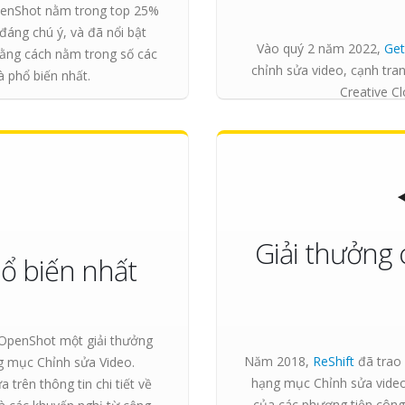
enShot nằm trong top 25%
áng chú ý, và đã nổi bật
Vào quý 2 năm 2022,
Ge
bằng cách nằm trong số các
chỉnh sửa video, cạnh tra
 phổ biến nhất.
Creative Cl
Giải thưởng 
 biến nhất
OpenShot một giải thưởng
Năm 2018,
ReShift
đã trao
 mục Chỉnh sửa Video.
hạng mục Chỉnh sửa video
trên thông tin chi tiết về
của các phương tiện công