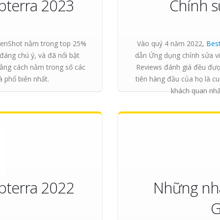
pterra 2023
Chỉnh 
enShot nằm trong top 25%
Vào quý 4 năm 2022,
Bes
áng chú ý, và đã nổi bật
dẫn Ứng dụng chỉnh sửa vi
bằng cách nằm trong số các
Reviews đánh giá đều được
 phổ biến nhất.
tiên hàng đầu của họ là c
khách quan nhấ
pterra 2022
Những nh
G