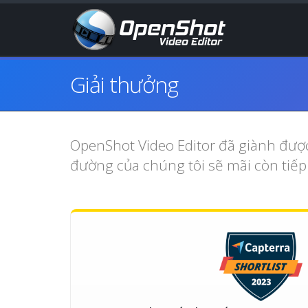
Giải thưởng
OpenShot Video Editor đã giành được
đường của chúng tôi sẽ mãi còn tiếp