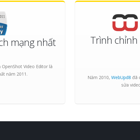
Trình chỉnh 
ch mạng nhất
OpenShot Video Editor là
hất
năm 2011.
Năm 2010,
WebUpd8
đã c
sửa video