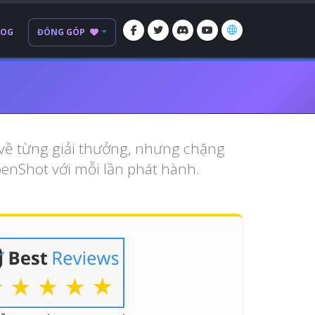
LOG
ĐÓNG GÓP
o về từng giải thưởng, nhưng chặng
penShot với mỗi lần phát hành.