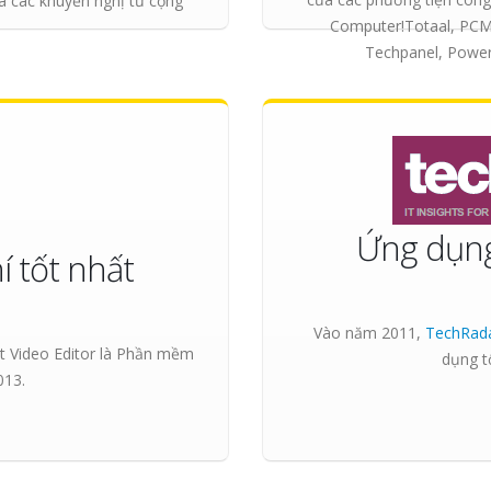
à các khuyến nghị từ cộng
Computer!Totaal, PCM,
Techpanel, Power 
Ứng dụng
 tốt nhất
Vào năm 2011,
TechRad
Video Editor là
Phần mềm
dụng tố
13.