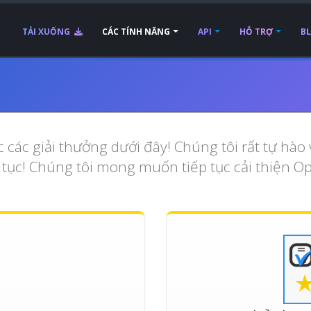
TẢI XUỐNG
CÁC TÍNH NĂNG
API
HỖ TRỢ
B
 các giải thưởng dưới đây! Chúng tôi rất tự hà
 tục! Chúng tôi mong muốn tiếp tục cải thiện O