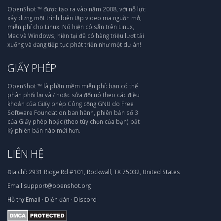
OpenShot ™ được tạo ra vào năm 2008, với nỗ lực
xây dựng một trình biên tập video mã nguồn mở,
miễn phí cho Linux. Nó hiện có sẵn trên Linux,
Mac và Windows, hiện tại đã có hàng triệu lượt tải
xuống và đang tiếp tục phát triển như một dự án!
GIẤY PHÉP
OpenShot ™ là phần mềm miễn phí: bạn có thể
phân phối lại và / hoặc sửa đổi nó theo các điều
khoản của Giấy phép Công cộng GNU do Free
Software Foundation ban hành, phiên bản số 3
của Giấy phép hoặc (theo tùy chọn của bạn) bất
kỳ phiên bản nào mới hơn.
LIÊN HỆ
Địa chỉ:
2931 Ridge Rd #101, Rockwall, TX 75032, United States
Email
support@openshot.org
Hỗ trợ
Email
·
Diễn đàn
·
Discord