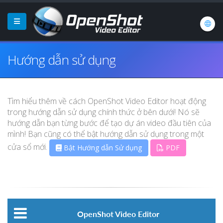
Hướng dẫn sử dụng
Tìm hiểu thêm về cách OpenShot Video Editor hoạt động
trong hướng dẫn sử dụng chính thức ở bên dưới! Nó sẽ
hướng dẫn bạn từng bước để tạo dự án video đầu tiên của
mình! Bạn cũng có thể bật hướng dẫn sử dụng trong một
cửa sổ mới.
Bật Hướng dẫn Sử dụng
PDF