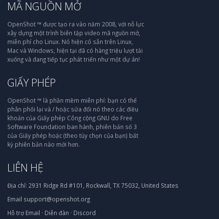
MÃ NGUỒN MỞ
OpenShot ™ được tạo ra vào năm 2008, với nỗ lực
xây dựng một trình biên tập video mã nguồn mở,
miễn phí cho Linux. Nó hiện có sẵn trên Linux,
Mac và Windows, hiện tại đã có hàng triệu lượt tải
xuống và đang tiếp tục phát triển như một dự án!
GIẤY PHÉP
OpenShot ™ là phần mềm miễn phí: bạn có thể
phân phối lại và / hoặc sửa đổi nó theo các điều
khoản của Giấy phép Công cộng GNU do Free
Software Foundation ban hành, phiên bản số 3
của Giấy phép hoặc (theo tùy chọn của bạn) bất
kỳ phiên bản nào mới hơn.
LIÊN HỆ
Địa chỉ:
2931 Ridge Rd #101, Rockwall, TX 75032, United States
Email
support@openshot.org
Hỗ trợ
Email
·
Diễn đàn
·
Discord