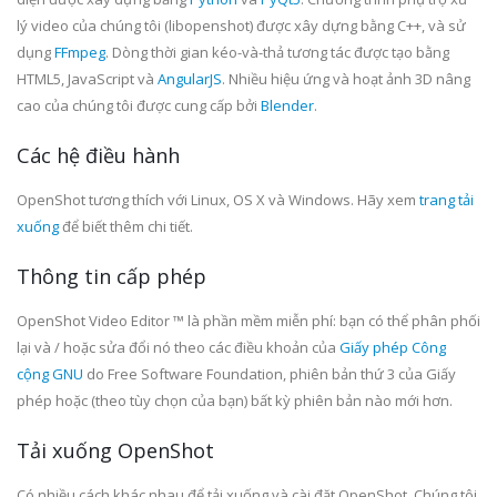
lý video của chúng tôi (libopenshot) được xây dựng bằng C++, và sử
dụng
FFmpeg
. Dòng thời gian kéo-và-thả tương tác được tạo bằng
HTML5, JavaScript và
AngularJS
. Nhiều hiệu ứng và hoạt ảnh 3D nâng
cao của chúng tôi được cung cấp bởi
Blender
.
Các hệ điều hành
OpenShot tương thích với Linux, OS X và Windows. Hãy xem
trang tải
xuống
để biết thêm chi tiết.
Thông tin cấp phép
OpenShot Video Editor ™ là phần mềm miễn phí: bạn có thể phân phối
lại và / hoặc sửa đổi nó theo các điều khoản của
Giấy phép Công
cộng GNU
do Free Software Foundation, phiên bản thứ 3 của Giấy
phép hoặc (theo tùy chọn của bạn) bất kỳ phiên bản nào mới hơn.
Tải xuống OpenShot
Có nhiều cách khác nhau để tải xuống và cài đặt OpenShot. Chúng tôi