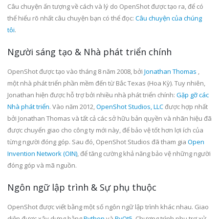
Câu chuyện ấn tượng về cách và lý do OpenShot được tạo ra, để có
thể hiểu rõ nhất câu chuyện bạn có thể đọc:
Câu chuyện của chúng
tôi
.
Người sáng tạo & Nhà phát triển chính
OpenShot được tạo vào tháng 8 năm 2008, bởi
Jonathan Thomas
,
một nhà phát triển phần mềm đến từ Bắc Texas (Hoa Kỳ). Tuy nhiên,
Jonathan hiện được hỗ trợ bởi nhiều nhà phát triển chính:
Gặp gỡ các
Nhà phát triển
. Vào năm 2012,
OpenShot Studios, LLC
được hợp nhất
bởi Jonathan Thomas và tất cả các sở hữu bản quyền và nhãn hiệu đã
được chuyển giao cho công ty mới này, để bảo vệ tốt hơn lợi ích của
từng người đóng góp. Sau đó, OpenShot Studios đã tham gia
Open
Invention Network (OIN)
, để tăng cường khả năng bảo vệ những người
đóng góp và mã nguồn.
Ngôn ngữ lập trình & Sự phụ thuộc
OpenShot được viết bằng một số ngôn ngữ lập trình khác nhau. Giao
diện được xây dựng bằng
Python
và
PyQt5
. Chương trình phụ trợ xử