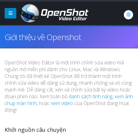
Giới thiệu về Openshot
OpenShot Video Editor là một trình chỉnh sửa video mã
nguồn mở miễn phí dành cho Linux, Mac và Windows.
Chúng tôi đã thiết kế OpenShot để trở thành một trình
chỉnh sửa video dễ dàng sử dụng, nhanh chóng và vô cùng
mạnh mẽ. Dễ dàng cắt, xén và chỉnh sửa bất kỳ video hoặc
đoạn phim nào. Xem toàn bộ
danh sách tính năng
,
xem ảnh
chụp màn hình
, hoặc
xem video
của OpenShot đang hoạt
động!
Khởi nguồn câu chuyện