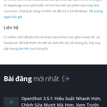
có AppImage Linux phổ biến, hỗ trợ hầu hết các phiên bản máy tính
của Linux. Chúng tôi cũng có trình cài đặt OS X và Windows.
Tải xuống
ngay bây giờ
.
Liên hệ
Có nhiều cách để liên hệ với team OpenShot, bao gồm email, IRC và
Facebook. Để biết thêm chi tiết về cách liên hệ với chúng tôi, hãy truy
cập trang
Liên hệ
của chúng tôi.
Bài đăng
mới nhất
OpenShot 3.5.1: Hiệu Suất Nhanh Hơn,
6
Chỉnh Sửa Mượt Mà Hơn, Xem Trước