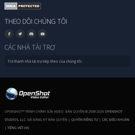
THEO DÕI CHÚNG TÔI
CÁC NHÀ TÀI TRỢ
Trở thành nhà tài trợ tiếp theo của chúng tôi.
OPENSHOT™ TRÌNH CHỈNH SỬA VIDEO. BẢN QUYỀN © 2008-2026
OPENSHOT
STUDIOS, LLC
. ĐÃ ĐĂNG KÝ BẢN QUYỀN |
QUYỀN RIÊNG TƯ
|
CÁC ĐIỀU KHOẢN
|
TIẾNG VIỆT (VI)