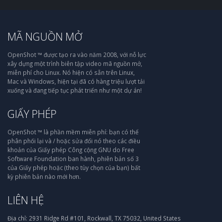
MÃ NGUỒN MỞ
OpenShot ™ được tạo ra vào năm 2008, với nỗ lực
xây dựng một trình biên tập video mã nguồn mở,
miễn phí cho Linux. Nó hiện có sẵn trên Linux,
Mac và Windows, hiện tại đã có hàng triệu lượt tải
xuống và đang tiếp tục phát triển như một dự án!
GIẤY PHÉP
OpenShot ™ là phần mềm miễn phí: bạn có thể
phân phối lại và / hoặc sửa đổi nó theo các điều
khoản của Giấy phép Công cộng GNU do Free
Software Foundation ban hành, phiên bản số 3
của Giấy phép hoặc (theo tùy chọn của bạn) bất
kỳ phiên bản nào mới hơn.
LIÊN HỆ
Địa chỉ:
2931 Ridge Rd #101, Rockwall, TX 75032, United States