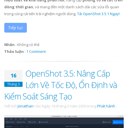
dòng thời gian
, và mang đến một danh sách dài các sửa lỗi quan
trọng cùng cải tiến trải nghiệm người dùng.
Tải OpenShot 3.5.1 Ngay!
Tiếp tục
Nhãn
:
Không có thẻ
Thảo luận
:
1 Comment
OpenShot 3.5: Nâng Cấp
16
Lớn Về Tốc Độ, Ổn Định và
Tháng 3
Kiểm Soát Sáng Tạo
Viết bởi
Jonathan
vào
Ngày 16 tháng 3 năm 2026
trong
Phát hành
.