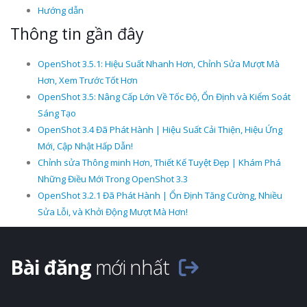
Hướng dẫn
Thông tin gần đây
OpenShot 3.5.1: Hiệu Suất Nhanh Hơn, Chỉnh Sửa Mượt Mà
Hơn, Xem Trước Tốt Hơn
OpenShot 3.5: Nâng Cấp Lớn Về Tốc Độ, Ổn Định và Kiểm Soát
Sáng Tạo
OpenShot 3.4 Đã Phát Hành | Hiệu Suất Cải Thiện, Hiệu Ứng
Mới, Cập Nhật Hấp Dẫn!
Chỉnh sửa Thông minh Hơn, Thiết Kế Tuyệt Đẹp | Khám Phá
Những Điều Mới Trong OpenShot 3.3
OpenShot 3.2.1 Đã Phát Hành | Ổn Định Tăng Cường, Nhiều
Sửa Lỗi, và Khởi Động Mượt Mà Hơn!
Bài đăng
mới nhất