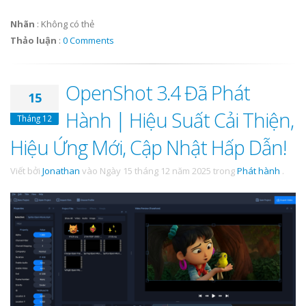
Nhãn
:
Không có thẻ
Thảo luận
:
0 Comments
OpenShot 3.4 Đã Phát
15
Hành | Hiệu Suất Cải Thiện,
Tháng 12
Hiệu Ứng Mới, Cập Nhật Hấp Dẫn!
Viết bởi
Jonathan
vào
Ngày 15 tháng 12 năm 2025
trong
Phát hành
.