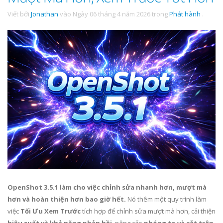
Viết bởi
Jonathan
vào
Ngày 06 tháng 4 năm 2026
trong
Phát hành
.
OpenShot 3.5.1 làm cho việc chỉnh sửa nhanh hơn, mượt mà
hơn và hoàn thiện hơn bao giờ hết.
Nó thêm một quy trình làm
việc
Tối Ưu Xem Trước
tích hợp để chỉnh sửa mượt mà hơn, cải thiện
hiệu suất và khả năng phản hồi
, nâng cấp
phóng to và cắt trên