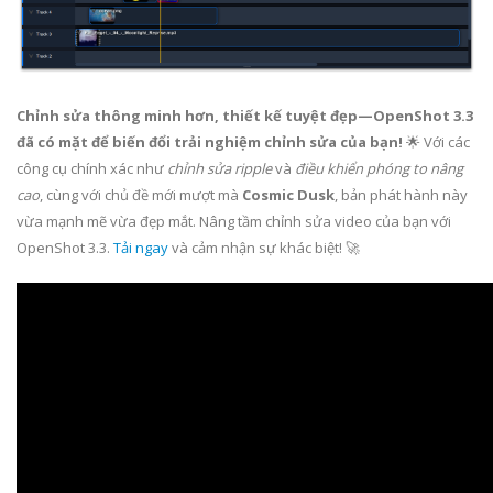
Chỉnh sửa thông minh hơn, thiết kế tuyệt đẹp—OpenShot 3.3
đã có mặt để biến đổi trải nghiệm chỉnh sửa của bạn!
🌟 Với các
công cụ chính xác như
chỉnh sửa ripple
và
điều khiển phóng to nâng
cao
, cùng với chủ đề mới mượt mà
Cosmic Dusk
, bản phát hành này
vừa mạnh mẽ vừa đẹp mắt. Nâng tầm chỉnh sửa video của bạn với
OpenShot 3.3.
Tải ngay
và cảm nhận sự khác biệt! 🚀