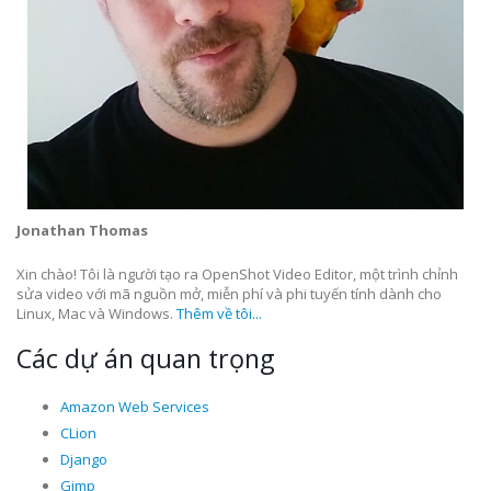
Jonathan Thomas
Xin chào! Tôi là người tạo ra OpenShot Video Editor, một trình chỉnh
sửa video với mã nguồn mở, miễn phí và phi tuyến tính dành cho
Linux, Mac và Windows.
Thêm về tôi...
Các dự án quan trọng
Amazon Web Services
CLion
Django
Gimp