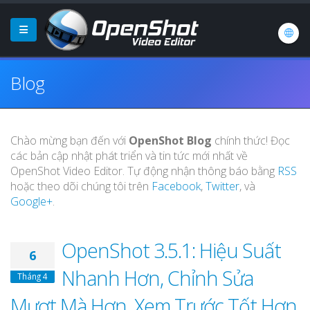
Blog
Chào mừng bạn đến với
OpenShot Blog
chính thức! Đọc
các bản cập nhật phát triển và tin tức mới nhất về
OpenShot Video Editor. Tự động nhận thông báo bằng
RSS
hoặc theo dõi chúng tôi trên
Facebook
,
Twitter
, và
Google+
.
OpenShot 3.5.1: Hiệu Suất
6
Nhanh Hơn, Chỉnh Sửa
Tháng 4
Mượt Mà Hơn, Xem Trước Tốt Hơn