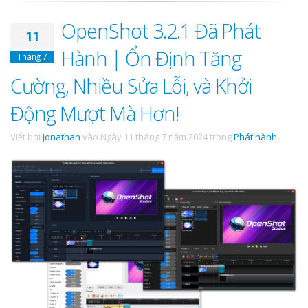
OpenShot 3.2.1 Đã Phát
11
Hành | Ổn Định Tăng
Tháng 7
Cường, Nhiều Sửa Lỗi, và Khởi
Động Mượt Mà Hơn!
Viết bởi
Jonathan
vào
Ngày 11 tháng 7 năm 2024
trong
Phát hành
.