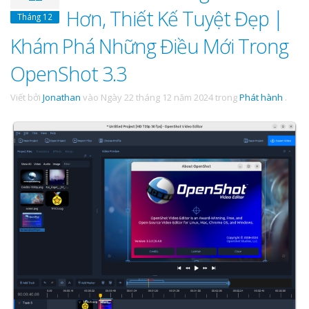
Hơn, Thiết Kế Tuyệt Đẹp |
Tháng 12
Khám Phá Những Điều Mới Trong
OpenShot 3.3
Viết bởi
Jonathan
vào
Ngày 22 tháng 12 năm 2024
trong
Phát hành
.