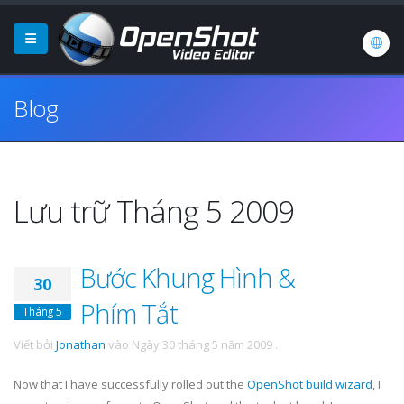
Blog
Lưu trữ Tháng 5 2009
Bước Khung Hình &
30
Phím Tắt
Tháng 5
Viết bởi
Jonathan
vào
Ngày 30 tháng 5 năm 2009
.
Now that I have successfully rolled out the
OpenShot build wizard
, I