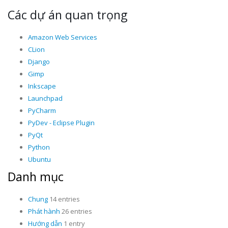
Các dự án quan trọng
Amazon Web Services
CLion
Django
Gimp
Inkscape
Launchpad
PyCharm
PyDev - Eclipse Plugin
PyQt
Python
Ubuntu
Danh mục
Chung
14 entries
Phát hành
26 entries
Hướng dẫn
1 entry