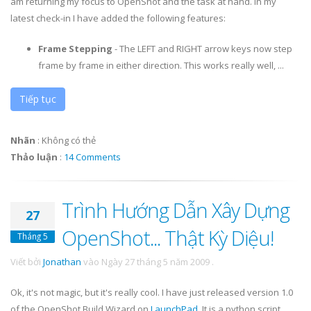
am returning my focus to OpenShot and the task at hand. In my
latest check-in I have added the following features:
Frame Stepping
- The LEFT and RIGHT arrow keys now step
frame by frame in either direction. This works really well, ...
Tiếp tục
Nhãn
:
Không có thẻ
Thảo luận
:
14 Comments
Trình Hướng Dẫn Xây Dựng
27
OpenShot... Thật Kỳ Diệu!
Tháng 5
Viết bởi
Jonathan
vào
Ngày 27 tháng 5 năm 2009
.
Ok
, it's not magic, but it's really cool. I have just released version 1.0
of the
OpenShot
Build Wizard on
LaunchPad
. It is a python script