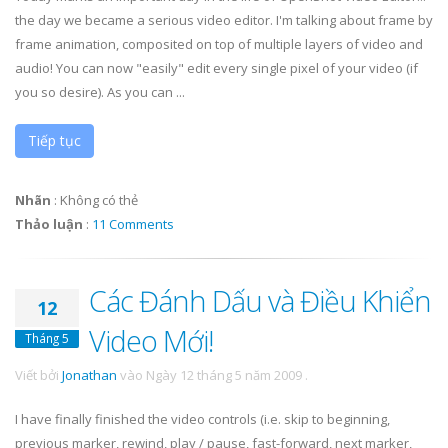
the day we became a serious video editor. I'm talking about frame by
frame animation, composited on top of multiple layers of video and
audio! You can now "easily" edit every single pixel of your video (if
you so desire). As you can ...
Tiếp tục
Nhãn
:
Không có thẻ
Thảo luận
:
11 Comments
Các Đánh Dấu và Điều Khiển
12
Video Mới!
Tháng 5
Viết bởi
Jonathan
vào
Ngày 12 tháng 5 năm 2009
.
I have finally finished the video controls (i.e. skip to beginning,
previous marker, rewind, play / pause, fast-forward, next marker,