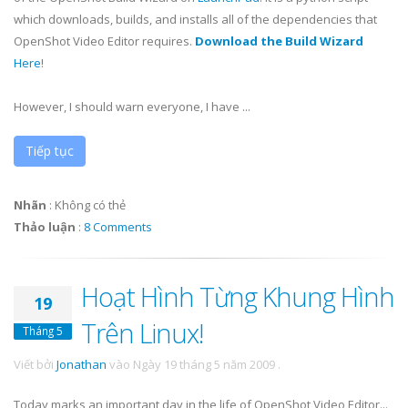
which downloads, builds, and installs all of the dependencies that
OpenShot
Video Editor requires.
Download the Build Wizard
Here
!
However, I should warn everyone, I have ...
Tiếp tục
Nhãn
:
Không có thẻ
Thảo luận
:
8 Comments
Hoạt Hình Từng Khung Hình
19
Trên Linux!
Tháng 5
Viết bởi
Jonathan
vào
Ngày 19 tháng 5 năm 2009
.
Today marks an important day in the life of OpenShot Video Editor...