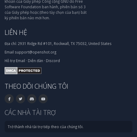
khoản của Giấy phép Công cộng GNU do Free
Software Foundation ban hành, phiên bản số 3
của Giấy phép hoặc (theo tùy chọn của bạn) bất
kỳ phiên bản nào mới hơn.
LIÊN HỆ
Địa chỉ:
2931 Ridge Rd #101, Rockwall, TX 75032, United States
Email
support@openshot.org
Hỗ trợ
Email
·
Diễn đàn
·
Discord
THEO DÕI CHÚNG TÔI
CÁC NHÀ TÀI TRỢ
Trở thành nhà tài trợ tiếp theo của chúng tôi.