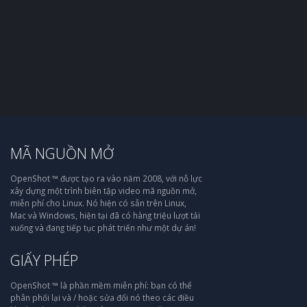
MÃ NGUỒN MỞ
OpenShot ™ được tạo ra vào năm 2008, với nỗ lực
xây dựng một trình biên tập video mã nguồn mở,
miễn phí cho Linux. Nó hiện có sẵn trên Linux,
Mac và Windows, hiện tại đã có hàng triệu lượt tải
xuống và đang tiếp tục phát triển như một dự án!
GIẤY PHÉP
OpenShot ™ là phần mềm miễn phí: bạn có thể
phân phối lại và / hoặc sửa đổi nó theo các điều