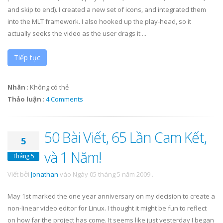
and skip to end). I created a new set of icons, and integrated them
into the MLT framework. I also hooked up the play-head, so it
actually seeks the video as the user drags it ...
Tiếp tục
Nhãn
:
Không có thẻ
Thảo luận
:
4 Comments
50 Bài Viết, 65 Lần Cam Kết,
5
và 1 Năm!
Tháng 5
Viết bởi
Jonathan
vào
Ngày 05 tháng 5 năm 2009
.
May 1st marked the one year anniversary on my decision to create a
non-linear video editor for Linux. I thought it might be fun to reflect
on how far the project has come. It seems like just yesterday I began