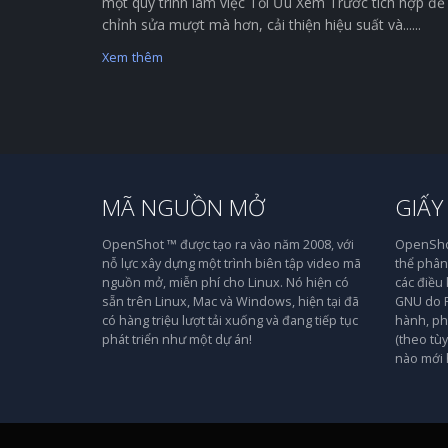
một quy trình làm việc Tối Ưu Xem Trước tích hợp để
chỉnh sửa mượt mà hơn, cải thiện hiệu suất và......
Xem thêm
MÃ NGUỒN MỞ
GIẤY
OpenShot ™ được tạo ra vào năm 2008, với
OpenShot
nỗ lực xây dựng một trình biên tập video mã
thể phân 
nguồn mở, miễn phí cho Linux. Nó hiện có
các điều
sẵn trên Linux, Mac và Windows, hiện tại đã
GNU do F
có hàng triệu lượt tải xuống và đang tiếp tục
hành, ph
phát triển như một dự án!
(theo tù
nào mới 