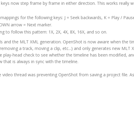
ys now step frame by frame in either direction. This works really we
mappings for the following keys: J = Seek backwards, K = Play / Pause
DOWN arrow = Next marker.
g to follow this pattern: 1X, 2X, 4X, 8X, 16X, and so on.
ols and the MLT XML generation. OpenShot is now aware when the ti
 removing a track, moving a clip, etc...) and only generates new MLT
the play-head check to see whether the timeline has been modified, an
 that is always in sync with the timeline.
e video thread was preventing OpenShot from saving a project file. As