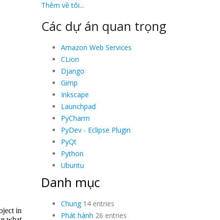
Thêm về tôi...
Các dự án quan trọng
Amazon Web Services
CLion
Django
Gimp
Inkscape
Launchpad
PyCharm
PyDev - Eclipse Plugin
PyQt
Python
Ubuntu
Danh mục
Chung
14 entries
Phát hành
26 entries