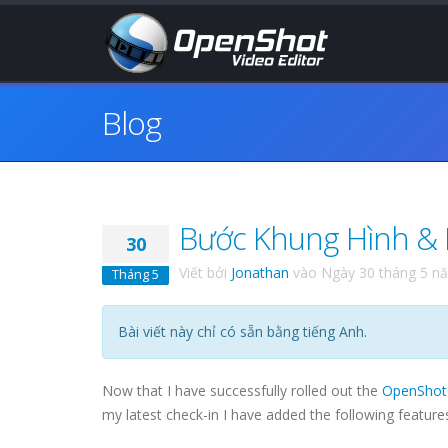
Blog
Bước Khung Hình & 
30
Viết bởi
Jonathan
vào
Ngày 30 tháng 5 n
Tháng 5
Bài viết này chỉ có sẵn bằng tiếng Anh.
Now that I have successfully rolled out the
OpenShot 
my latest check-in I have added the following feature