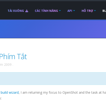
TẢI XUỐNG
CÁC TÍNH NĂNG
API
HỖ TRỢ
B
Phím Tắt
ăm 2009
.
build wizard
, I am returning my focus to OpenShot and the task at ha
s: