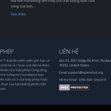
mà hơn mà không làm thay đổi chất lượng xuất cuối
cùng của bạn....
Xem thêm
 PHÉP
LIÊN HỆ
 ™ là phần mềm miễn phí: bạn có
Địa chỉ:
2931 Ridge Rd #101, Rockwal
phối lại và / hoặc sửa đổi nó theo
75032, United States
 khoản của Giấy phép Công cộng
Email
support@openshot.org
ree Software Foundation ban
iên bản số 3 của Giấy phép hoặc
Hỗ trợ
Email
·
Diễn đàn
·
Discord
y chọn của bạn) bất kỳ phiên bản
hơn.