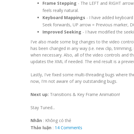
Frame Stepping
- The LEFT and RIGHT arrow ke
feels really natural.
Keyboard Mappings
- I have added keyboard 
Seek forwards, UP arrow = Previous marker, 
Improved Seeking
- I have modified the seekin
I've also made some big changes to the video contr
has been changed in any way (i.e. new clip, trimming,
when necessary. Also, all of the video controls and 
updates the XML if needed. The end result is a preview
Lastly, I've fixed some multi-threading bugs where th
now, I'm not aware of any outstanding bugs.
Next up:
Transitions & Key Frame Animation!
Stay Tuned...
Nhãn
:
Không có thẻ
Thảo luận
:
14 Comments