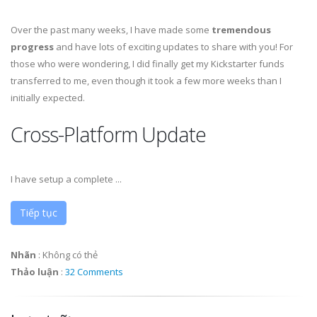
Over the past many weeks, I have made some
tremendous
progress
and have lots of exciting updates to share with you! For
those who were wondering, I did finally get my Kickstarter funds
transferred to me, even though it took a few more weeks than I
initially expected.
Cross-Platform Update
I have setup a complete ...
Tiếp tục
Nhãn
:
Không có thẻ
Thảo luận
:
32 Comments