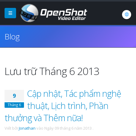
Blog
Lưu trữ Tháng 6 2013
Cập nhật, Tác phẩm nghệ
9
thuật, Lịch trình, Phần
Tháng 6
thưởng và Thêm nữa!
Viết bởi
Jonathan
vào
Ngày 09 tháng 6 năm 2013
.