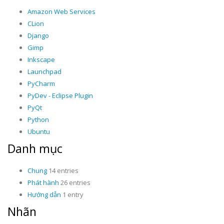
Amazon Web Services
CLion
Django
Gimp
Inkscape
Launchpad
PyCharm
PyDev - Eclipse Plugin
PyQt
Python
Ubuntu
Danh mục
Chung
14 entries
Phát hành
26 entries
Hướng dẫn
1 entry
Nhãn