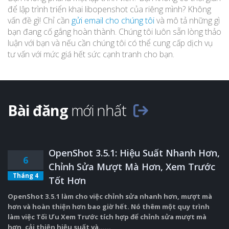
để lập trình triển khai libopenshot của riêng mình? Không
vấn đề gì! Chỉ cần
gửi email cho chúng tôi
và mô tả những gì
bạn đang cố gắng hoàn thành. Chúng tôi luôn sẵn lòng thảo
luận với bạn và nếu cần chúng tôi có thể cung cấp dịch vụ
tư vấn với mức giá hết sức cạnh tranh cho bạn.
Bài đăng
mới nhất
OpenShot 3.5.1: Hiệu Suất Nhanh Hơn,
6
Chỉnh Sửa Mượt Mà Hơn, Xem Trước
Tháng 4
Tốt Hơn
OpenShot 3.5.1 làm cho việc chỉnh sửa nhanh hơn, mượt mà
hơn và hoàn thiện hơn bao giờ hết. Nó thêm một quy trình
làm việc Tối Ưu Xem Trước tích hợp để chỉnh sửa mượt mà
hơn, cải thiện hiệu suất và......