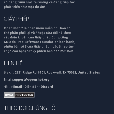
có hàng triệu lượt tải xuống và đang tiếp tục
phát triển như một dự án!
GIẤY PHÉP
OpenShot ™ là phần mềm miễn phí: bạn có
thể phân phối lại và / hoặc sửa đổi nó theo
các điều khoản của Giấy phép Công cộng
GNU do Free Software Foundation ban hành,
phiên bản số 3 của Giấy phép hoặc (theo tùy
chọn của bạn) bất kỳ phiên bản nào mới hơn.
LIÊN HỆ
Địa chỉ:
2931 Ridge Rd #101, Rockwall, TX 75032, United States
Email
support@openshot.org
Hỗ trợ
Email
·
Diễn đàn
·
Discord
THEO DÕI CHÚNG TÔI