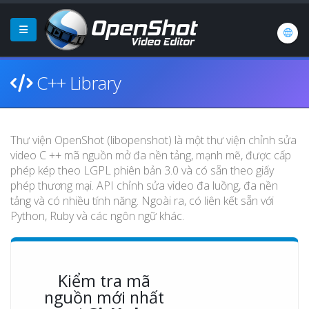
C++ Library
Thư viện OpenShot (libopenshot) là một thư viện chỉnh sửa
video C ++ mã nguồn mở đa nền tảng, mạnh mẽ, được cấp
phép kép theo LGPL phiên bản 3.0 và có sẵn theo giấy
phép thương mại. API chỉnh sửa video đa luồng, đa nền
tảng và có nhiều tính năng. Ngoài ra, có liên kết sẵn với
Python, Ruby và các ngôn ngữ khác.
Kiểm tra mã
nguồn mới nhất