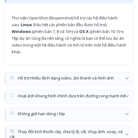
Thư viện OpenShot (libopenshot) hỗ trợ các hệ điều hành
sau:
Linux
(hầu hết các phiên bản đều được hỗ trợ),
Windows
(phiên bản 7, 8 và 10+) và
OS X
(phiên bản 10.15+).
Tệp dự án cũng đa nền tảng, có nghĩa là bạn có thể lưu dự án
video trong một hệ điều hành và mở nó trên một hệ điều hành
khác.
Hỗ trợ nhiều định dạng video, âm thanh và hình ảnh
Hoạt ảnh khung hình chính dựa trên đường cong mạnh mẽ
Không giới hạn dòng / lớp
Thay đổi kích thước clip, chia tỷ lệ, cắt, chụp ảnh, xoay, và
cắt