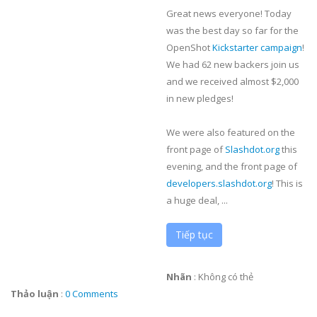
Great news everyone! Today
was the best day so far for the
OpenShot
Kickstarter campaign
!
We had 62 new backers join us
and we received almost $2,000
in new pledges!
We were also featured on the
front page of
Slashdot.org
this
evening, and the front page of
developers.slashdot.org
! This is
a huge deal, ...
Tiếp tục
Nhãn
:
Không có thẻ
Thảo luận
:
0 Comments