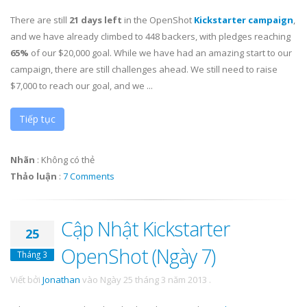
There are still
21 days left
in the OpenShot
Kickstarter campaign
,
and we have already climbed to 448 backers, with pledges reaching
65%
of our $20,000 goal. While we have had an amazing start to our
campaign, there are still challenges ahead. We still need to raise
$7,000 to reach our goal, and we ...
Tiếp tục
Nhãn
:
Không có thẻ
Thảo luận
:
7 Comments
Cập Nhật Kickstarter
25
OpenShot (Ngày 7)
Tháng 3
Viết bởi
Jonathan
vào
Ngày 25 tháng 3 năm 2013
.