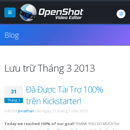
Blog
Lưu trữ Tháng 3 2013
Đã Được Tài Trợ 100%
31
trên Kickstarter!
Tháng 3
Viết bởi
Jonathan
vào
Ngày 31 tháng 3 năm 2013
.
Today we reached 100% of our goal!
THANK YOU SO MUCH for