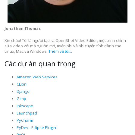
Jonathan Thomas
Xin chào! Tôi là người tạo ra OpenShot Video Editor, một trình chỉnh
sửa video với mã nguồn mở, miễn phí và phi tuyến tính dành cho
Linux, Mac và Windows.
Thêm về tôi...
Các dự án quan trọng
Amazon Web Services
CLion
Django
Gimp
Inkscape
Launchpad
PyCharm
PyDev - Eclipse Plugin
PyQt