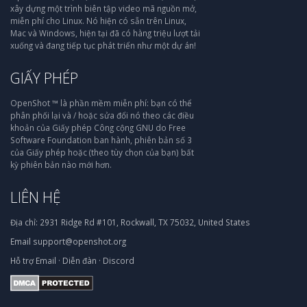
xây dựng một trình biên tập video mã nguồn mở,
miễn phí cho Linux. Nó hiện có sẵn trên Linux,
Mac và Windows, hiện tại đã có hàng triệu lượt tải
xuống và đang tiếp tục phát triển như một dự án!
GIẤY PHÉP
OpenShot ™ là phần mềm miễn phí: bạn có thể
phân phối lại và / hoặc sửa đổi nó theo các điều
khoản của Giấy phép Công cộng GNU do Free
Software Foundation ban hành, phiên bản số 3
của Giấy phép hoặc (theo tùy chọn của bạn) bất
kỳ phiên bản nào mới hơn.
LIÊN HỆ
Địa chỉ:
2931 Ridge Rd #101, Rockwall, TX 75032, United States
Email
support@openshot.org
Hỗ trợ
Email
·
Diễn đàn
·
Discord