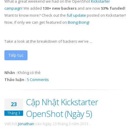
What a great weekend we had on the OpenShot
Kickstarter
campaign
! We added
130+ new backers
and are now
53% funded
!
Want to know more? Check out the
full update
posted on Kickstarter!
Now, if only we can get featured on
Boing Boing
!
Take a look at the breakdown of backers we've ...
Tiếp tục
Nhãn
:
Không có thẻ
Thảo luận
:
5 Comments
Cập Nhật Kickstarter
23
OpenShot (Ngày 5)
Tháng 3
Viết bởi
Jonathan
vào
Ngày 23 tháng 3 năm 2013
.