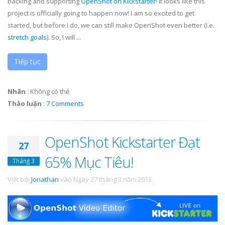
backing and supporting
OpenShot on Kickstarter
! It looks like this
project is officially going to happen now! I am so excited to get
started, but before I do, we can still make OpenShot even better (i.e.
stretch goals
). So, I will ...
Tiếp tục
Nhãn
:
Không có thẻ
Thảo luận
:
7 Comments
OpenShot Kickstarter Đạt
27
65% Mục Tiêu!
Tháng 3
Viết bởi
Jonathan
vào
Ngày 27 tháng 3 năm 2013
.