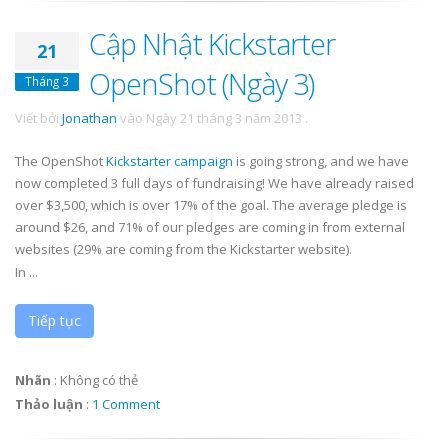
Cập Nhật Kickstarter
21
OpenShot (Ngày 3)
Tháng 3
Viết bởi
Jonathan
vào
Ngày 21 tháng 3 năm 2013
.
The OpenShot
Kickstarter campaign
is going strong, and we have
now completed 3 full days of fundraising! We have already raised
over $3,500, which is over 17% of the goal. The average pledge is
around $26, and 71% of our pledges are coming in from external
websites (29% are coming from the Kickstarter website).
In ...
Tiếp tục
Nhãn
:
Không có thẻ
Thảo luận
:
1 Comment