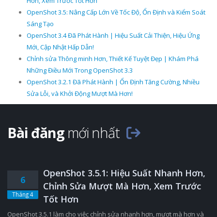
Hơn, Xem Trước Tốt Hơn
OpenShot 3.5: Nâng Cấp Lớn Về Tốc Độ, Ổn Định và Kiểm Soát
Sáng Tạo
OpenShot 3.4 Đã Phát Hành | Hiệu Suất Cải Thiện, Hiệu Ứng
Mới, Cập Nhật Hấp Dẫn!
Chỉnh sửa Thông minh Hơn, Thiết Kế Tuyệt Đẹp | Khám Phá
Những Điều Mới Trong OpenShot 3.3
OpenShot 3.2.1 Đã Phát Hành | Ổn Định Tăng Cường, Nhiều
Sửa Lỗi, và Khởi Động Mượt Mà Hơn!
Bài đăng
mới nhất
OpenShot 3.5.1: Hiệu Suất Nhanh Hơn,
6
Chỉnh Sửa Mượt Mà Hơn, Xem Trước
Tháng 4
Tốt Hơn
OpenShot 3.5.1 làm cho việc chỉnh sửa nhanh hơn, mượt mà hơn và