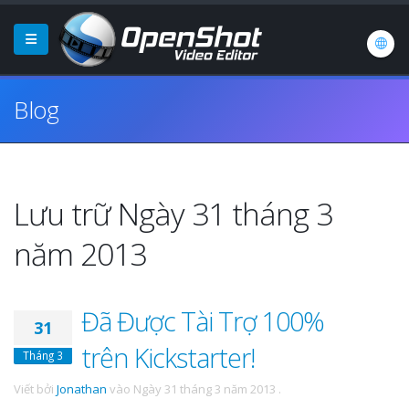
Blog
Lưu trữ Ngày 31 tháng 3
năm 2013
Đã Được Tài Trợ 100%
31
trên Kickstarter!
Tháng 3
Viết bởi
Jonathan
vào
Ngày 31 tháng 3 năm 2013
.