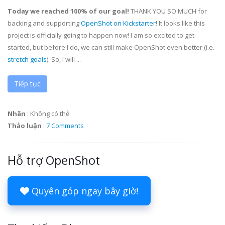
Today we reached 100% of our goal!
THANK YOU SO MUCH for
backing and supporting
OpenShot on Kickstarter
! It looks like this
project is officially going to happen now! I am so excited to get
started, but before I do, we can still make OpenShot even better (i.e.
stretch goals
). So, I will ...
Tiếp tục
Nhãn
:
Không có thẻ
Thảo luận
:
7 Comments
Hỗ trợ OpenShot
Quyên góp ngay bây giờ!