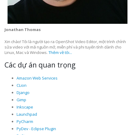
Jonathan Thomas
Xin chào! Tôi là người tạo ra OpenShot Video Editor, một trình chỉnh
sửa video với mã nguồn mở, miễn phí và phi tuyến tính dành cho
Linux, Mac và Windows.
Thêm về tôi...
Các dự án quan trọng
Amazon Web Services
CLion
Django
Gimp
Inkscape
Launchpad
PyCharm
PyDev - Eclipse Plugin