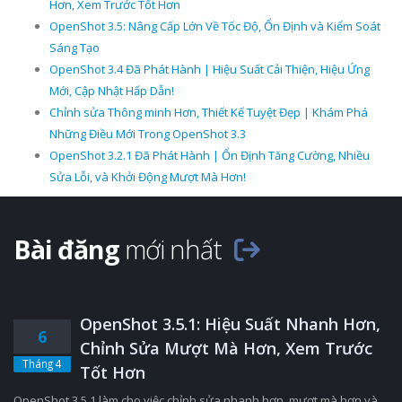
Hơn, Xem Trước Tốt Hơn
OpenShot 3.5: Nâng Cấp Lớn Về Tốc Độ, Ổn Định và Kiểm Soát
Sáng Tạo
OpenShot 3.4 Đã Phát Hành | Hiệu Suất Cải Thiện, Hiệu Ứng
Mới, Cập Nhật Hấp Dẫn!
Chỉnh sửa Thông minh Hơn, Thiết Kế Tuyệt Đẹp | Khám Phá
Những Điều Mới Trong OpenShot 3.3
OpenShot 3.2.1 Đã Phát Hành | Ổn Định Tăng Cường, Nhiều
Sửa Lỗi, và Khởi Động Mượt Mà Hơn!
Bài đăng
mới nhất
OpenShot 3.5.1: Hiệu Suất Nhanh Hơn,
6
Chỉnh Sửa Mượt Mà Hơn, Xem Trước
Tháng 4
Tốt Hơn
OpenShot 3.5.1 làm cho việc chỉnh sửa nhanh hơn, mượt mà hơn và