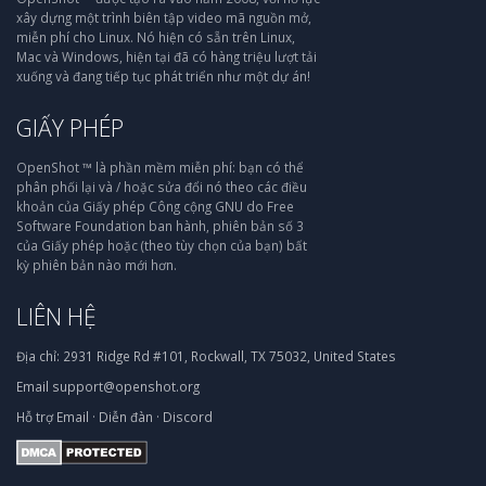
xây dựng một trình biên tập video mã nguồn mở,
miễn phí cho Linux. Nó hiện có sẵn trên Linux,
Mac và Windows, hiện tại đã có hàng triệu lượt tải
xuống và đang tiếp tục phát triển như một dự án!
GIẤY PHÉP
OpenShot ™ là phần mềm miễn phí: bạn có thể
phân phối lại và / hoặc sửa đổi nó theo các điều
khoản của Giấy phép Công cộng GNU do Free
Software Foundation ban hành, phiên bản số 3
của Giấy phép hoặc (theo tùy chọn của bạn) bất
kỳ phiên bản nào mới hơn.
LIÊN HỆ
Địa chỉ:
2931 Ridge Rd #101, Rockwall, TX 75032, United States
Email
support@openshot.org
Hỗ trợ
Email
·
Diễn đàn
·
Discord