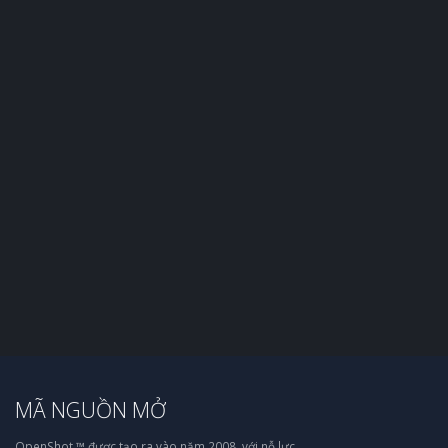
MÃ NGUỒN MỞ
OpenShot ™ được tạo ra vào năm 2008, với nỗ lực