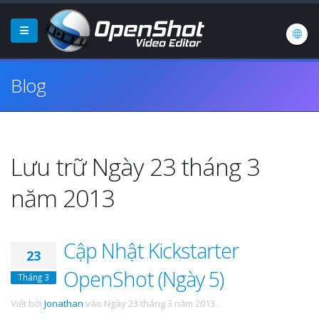
Blog
Lưu trữ Ngày 23 tháng 3
năm 2013
Cập Nhật Kickstarter
23
OpenShot (Ngày 5)
Tháng 3
Viết bởi
Jonathan
vào
Ngày 23 tháng 3 năm 2013
.