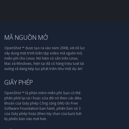
MÃ NGUỒN MỞ
OpenShot ™ được tạo ra vào năm 2008, với nỗ lực
xây dựng một trình biên tập video mã nguồn mở,
miễn phí cho Linux. Nó hiện có sẵn trên Linux,
Mac và Windows, hiện tại đã có hàng triệu lượt tải
xuống và đang tiếp tục phát triển như một dự án!
GIẤY PHÉP
OpenShot ™ là phần mềm miễn phí: bạn có thể
phân phối lại và / hoặc sửa đổi nó theo các điều
khoản của Giấy phép Công cộng GNU do Free
Software Foundation ban hành, phiên bản số 3
của Giấy phép hoặc (theo tùy chọn của bạn) bất
kỳ phiên bản nào mới hơn.