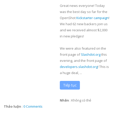
Great news everyone! Today
was the best day so far for the
OpenShot
Kickstarter campaign
!
We had 62 new backers join us
and we received almost $2,000
in new pledges!
We were also featured on the
front page of
Slashdot.org
this
evening, and the front page of
developers.slashdot.org
! This is
a huge deal, ...
Tiếp tục
Nhãn
:
Không có thẻ
Thảo luận
:
0 Comments