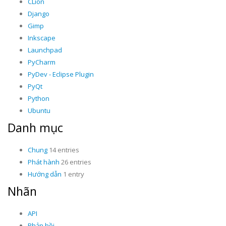
CLion
Django
Gimp
Inkscape
Launchpad
PyCharm
PyDev - Eclipse Plugin
PyQt
Python
Ubuntu
Danh mục
Chung
14 entries
Phát hành
26 entries
Hướng dẫn
1 entry
Nhãn
API
Phản hồi