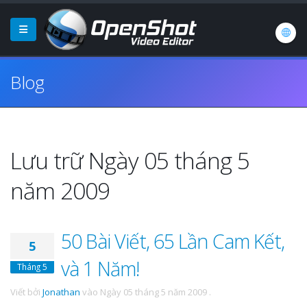
Blog
Lưu trữ Ngày 05 tháng 5
năm 2009
50 Bài Viết, 65 Lần Cam Kết,
5
và 1 Năm!
Tháng 5
Viết bởi
Jonathan
vào
Ngày 05 tháng 5 năm 2009
.