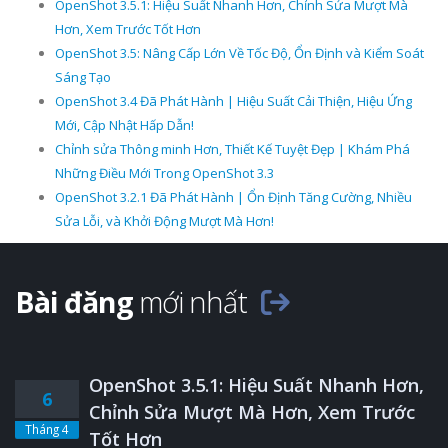
OpenShot 3.5.1: Hiệu Suất Nhanh Hơn, Chỉnh Sửa Mượt Mà
Hơn, Xem Trước Tốt Hơn
OpenShot 3.5: Nâng Cấp Lớn Về Tốc Độ, Ổn Định và Kiểm Soát
Sáng Tạo
OpenShot 3.4 Đã Phát Hành | Hiệu Suất Cải Thiện, Hiệu Ứng
Mới, Cập Nhật Hấp Dẫn!
Chỉnh sửa Thông minh Hơn, Thiết Kế Tuyệt Đẹp | Khám Phá
Những Điều Mới Trong OpenShot 3.3
OpenShot 3.2.1 Đã Phát Hành | Ổn Định Tăng Cường, Nhiều
Sửa Lỗi, và Khởi Động Mượt Mà Hơn!
Bài đăng
mới nhất
OpenShot 3.5.1: Hiệu Suất Nhanh Hơn,
6
Chỉnh Sửa Mượt Mà Hơn, Xem Trước
Tháng 4
Tốt Hơn