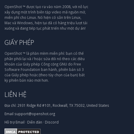
OpenShot ™ được tạo ra vào năm 2008, với nỗ lực
xây dựng một trình biên tập video mã nguồn mở,
miễn phí cho Linux. Nó hiện có sẵn trên Linux,
Mac và Windows, hiện tại đã có hàng triệu lượt tải
xuống và đang tiếp tục phát triển như một dự án!
GIẤY PHÉP
OpenShot ™ là phần mềm miễn phí: bạn có thể
phân phối lại và / hoặc sửa đổi nó theo các điều
khoản của Giấy phép Công cộng GNU do Free
Software Foundation ban hành, phiên bản số 3
của Giấy phép hoặc (theo tùy chọn của bạn) bất
kỳ phiên bản nào mới hơn.
LIÊN HỆ
Địa chỉ:
2931 Ridge Rd #101, Rockwall, TX 75032, United States
Email
support@openshot.org
Hỗ trợ
Email
·
Diễn đàn
·
Discord