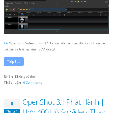
Tải
OpenShot Video Editor 3.1.1 - hiện đã cải thiện độ ổn định và các
cải tiến về trải nghiệm người dùng!
Tiếp tục
Nhãn
:
Không có thẻ
Thảo luận
:
9 Comments
OpenShot 3.1 Phát Hành |
6
Hơn 400 Hồ Sơ Video, Thay
Tháng 4