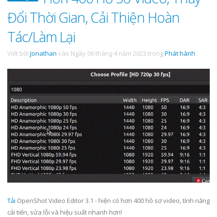
Đổi Thời Gian, Cải Thiện Hoàn
Tác/Làm Lại
Viết bởi
Jonathan
vào
Ngày 06 tháng 4 năm 2023
trong
Phát hành
.
Tải
OpenShot Video Editor 3.1 - hiện có hơn 400 hồ sơ video, tính năng
cải tiến, sửa lỗi và hiệu suất nhanh hơn!