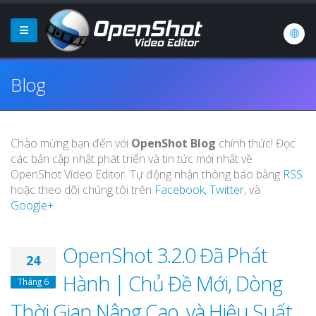
Blog
Chào mừng bạn đến với
OpenShot Blog
chính thức! Đọc
các bản cập nhật phát triển và tin tức mới nhất về
OpenShot Video Editor. Tự động nhận thông báo bằng
RSS
hoặc theo dõi chúng tôi trên
Facebook
,
Twitter
, và
Google+
.
OpenShot 3.2.0 Đã Phát
24
Hành | Chủ Đề Mới, Dòng
Tháng 6
Thời Gian Nâng Cao, và Hiệu Suất