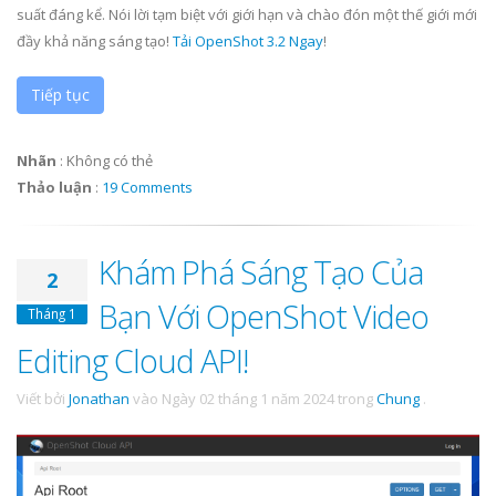
suất đáng kể. Nói lời tạm biệt với giới hạn và chào đón một thế giới mới
đầy khả năng sáng tạo!
Tải OpenShot 3.2 Ngay
!
Tiếp tục
Nhãn
:
Không có thẻ
Thảo luận
:
19 Comments
Khám Phá Sáng Tạo Của
2
Bạn Với OpenShot Video
Tháng 1
Editing Cloud API!
Viết bởi
Jonathan
vào
Ngày 02 tháng 1 năm 2024
trong
Chung
.