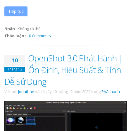
Tiếp tục
Nhãn
:
Không có thẻ
Thảo luận
:
10 Comments
OpenShot 3.0 Phát Hành |
10
Ổn Định, Hiệu Suất & Tính
Tháng 12
Dễ Sử Dụng
Viết bởi
Jonathan
vào
Ngày 10 tháng 12 năm 2022
trong
Phát hành
.