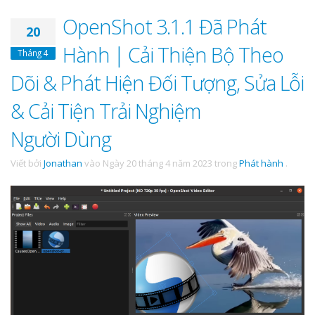
OpenShot 3.1.1 Đã Phát
20
Hành | Cải Thiện Bộ Theo
Tháng 4
Dõi & Phát Hiện Đối Tượng, Sửa Lỗi
& Cải Tiện Trải Nghiệm
Người Dùng
Viết bởi
Jonathan
vào
Ngày 20 tháng 4 năm 2023
trong
Phát hành
.