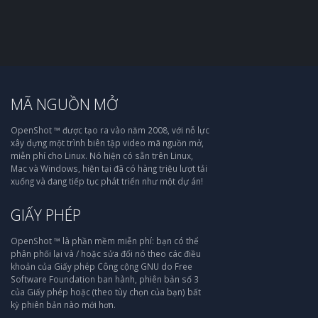
MÃ NGUỒN MỞ
OpenShot ™ được tạo ra vào năm 2008, với nỗ lực
xây dựng một trình biên tập video mã nguồn mở,
miễn phí cho Linux. Nó hiện có sẵn trên Linux,
Mac và Windows, hiện tại đã có hàng triệu lượt tải
xuống và đang tiếp tục phát triển như một dự án!
GIẤY PHÉP
OpenShot ™ là phần mềm miễn phí: bạn có thể
phân phối lại và / hoặc sửa đổi nó theo các điều
khoản của Giấy phép Công cộng GNU do Free
Software Foundation ban hành, phiên bản số 3
của Giấy phép hoặc (theo tùy chọn của bạn) bất
kỳ phiên bản nào mới hơn.