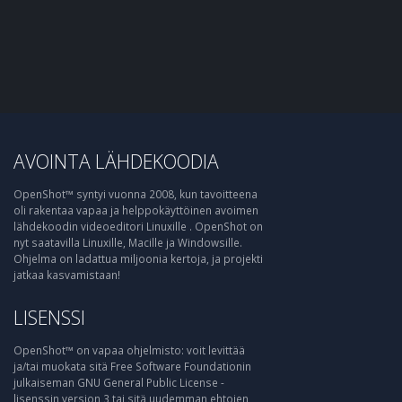
AVOINTA LÄHDEKOODIA
OpenShot™ syntyi vuonna 2008, kun tavoitteena
oli rakentaa vapaa ja helppokäyttöinen avoimen
lähdekoodin videoeditori Linuxille . OpenShot on
nyt saatavilla Linuxille, Macille ja Windowsille.
Ohjelma on ladattua miljoonia kertoja, ja projekti
jatkaa kasvamistaan!
LISENSSI
OpenShot™ on vapaa ohjelmisto: voit levittää
ja/tai muokata sitä Free Software Foundationin
julkaiseman GNU General Public License -
lisenssin version 3 tai sitä uudemman ehtojen