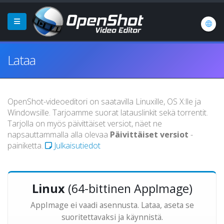
Lataa
OpenShot-videoeditori on saatavilla Linuxille, OS X:lle ja
Windowsille. Tarjoamme suorat latauslinkit sekä torrentit.
Tarjolla on myös päivittäiset versiot, näet ne
napsauttammalla alla olevaa
Päivittäiset versiot
-
painiketta.
Julkaisutiedot
Linux
(64-bittinen AppImage)
AppImage ei vaadi asennusta. Lataa, aseta se
suoritettavaksi ja käynnistä.