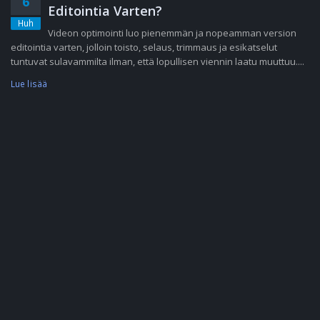
6
Editointia Varten?
Huh
Videon optimointi luo pienemmän ja nopeamman version
editointia varten, jolloin toisto, selaus, trimmaus ja esikatselut
tuntuvat sulavammilta ilman, että lopullisen viennin laatu muuttuu....
Lue lisää