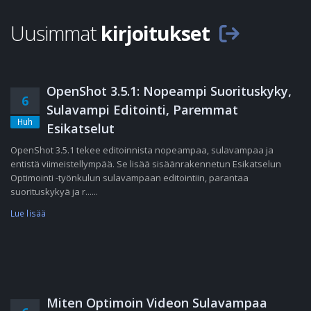
Uusimmat
kirjoitukset
OpenShot 3.5.1: Nopeampi Suorituskyky,
6
Sulavampi Editointi, Paremmat
Huh
Esikatselut
OpenShot 3.5.1 tekee editoinnista nopeampaa, sulavampaa ja
entistä viimeistellympää. Se lisää sisäänrakennetun Esikatselun
Optimointi -työnkulun sulavampaan editointiin, parantaa
suorituskykyä ja r......
Lue lisää
Miten Optimoin Videon Sulavampaa