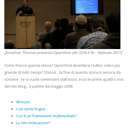
[Jonathan Thomas presenta OpenShot allo SCALE 9x - febbraio 2011]
Come finisce questa storia? OpenShot diventerà l'editor video più
grande di tutti i tempi? Chissà... la fine di questa storia è ancora da
scrivere. Se si vuole cominciare dall'inizio, ecco le prime quattro voci
del mio blog... a partire da maggio 2008:
All'inizio
Così tante lingue...
Cos'è un framework multimediale?
Le mie motivazioni?