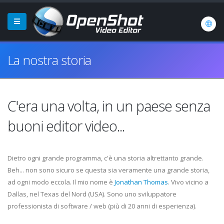
La nostra storia
C'era una volta, in un paese senza
buoni editor video...
Dietro ogni grande programma, c'è una storia altrettanto grande.
Beh... non sono sicuro se questa sia veramente una grande storia,
ad ogni modo eccola. Il mio nome è
Jonathan Thomas
. Vivo vicino a
Dallas, nel Texas del Nord (USA). Sono uno sviluppatore
professionista di software / web (più di 20 anni di esperienza).