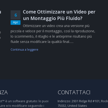
ù
Come Ottimizzare un Video per
6
un Montaggio Più Fluido?
Apr
Ottimizzare un video crea una versione più
piccola e veloce per il montaggio, così la riproduzione,
e
lo scorrimento, il ritaglio e le anteprime risultano più
o
fluide senza modificare la qualità final......
Continua a leggere
NZA
CONTATTACI
™ è un software gratuito: lo puoi
Indirizzo:
2931 Ridge Rd #101, Rockw
buire e/o modificare seguendo i
75032, United States