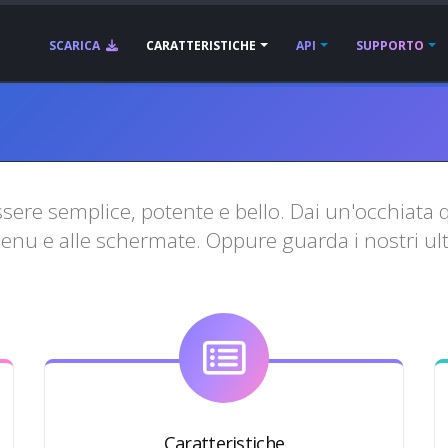
SCARICA
CARATTERISTICHE
API
SUPPORTO
e semplice, potente e bello. Dai un'occhiata qui
menu e alle schermate. Oppure guarda i nostri ult
Caratteristiche