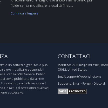
lo scorrimento, il ritaglio e le anteprime risultano più
o
fluide senza modificare la qualità final......
Continua a leggere
NZA
CONTATTACI
™ è un software gratuito: lo puoi
Indirizzo:
2931 Ridge Rd #101, Rockw
buire e/o modificare seguendo i
75032, United States
della licenza GNU General Public
Email:
support@openshot.org
così come pubblicato dalla Free
 Foundation, sia nella versione 3
Supporto:
Email
·
Forum
·
Discord
enza, o (a tua discrezione) qualsiasi
sione successiva.