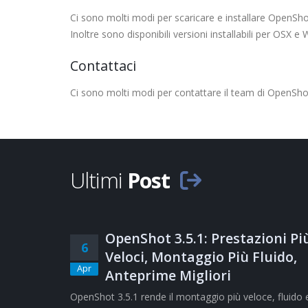
Ci sono molti modi per scaricare e installare OpenSh
Inoltre sono disponibili versioni installabili per OSX 
Contattaci
Ci sono molti modi per contattare il team di OpenShot,
Ultimi
Post
OpenShot 3.5.1: Prestazioni Pi
6
Veloci, Montaggio Più Fluido,
Apr
Anteprime Migliori
OpenShot 3.5.1 rende il montaggio più veloce, fluido 