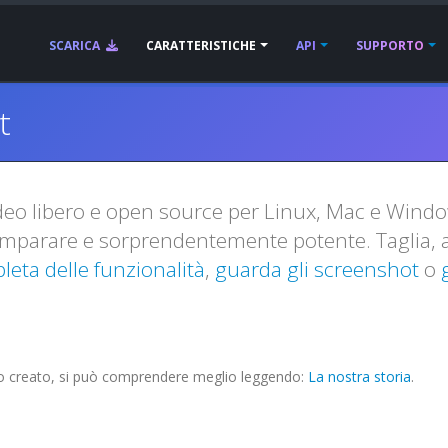
SCARICA
CARATTERISTICHE
API
SUPPORTO
t
ideo libero e open source per Linux, Mac e Win
 imparare e sorprendentemente potente. Taglia, a
leta delle funzionalità
,
guarda gli screenshot
o
ato creato, si può comprendere meglio leggendo:
La nostra storia
.