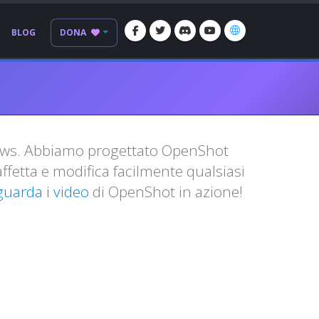
BLOG
DONA
dows. Abbiamo progettato OpenShot
ffetta e modifica facilmente qualsiasi
guarda i video
di OpenShot in azione!