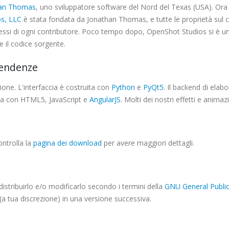
han Thomas
, uno sviluppatore software del Nord del Texas (USA). Ora J
s, LLC
è stata fondata da Jonathan Thomas, e tutte le proprietà sul co
essi di ogni contributore. Poco tempo dopo, OpenShot Studios si è un
e il codice sorgente.
pendenze
ione. L'interfaccia è costruita con
Python
e
PyQt5
. Il backend di elab
uita con HTML5, JavaScript e
AngularJS
. Molti dei nostri effetti e anim
ntrolla la
pagina dei download
per avere maggiori dettagli.
istribuirlo e/o modificarlo secondo i termini della
GNU General Public
 (a tua discrezione) in una versione successiva.