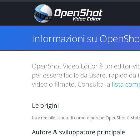
Informazioni su OpenSho
OpenShot Video Editor è un editor v
per essere facile da usare, rapido da
video o filmato. Consulta la
lista comp
Le origini
L'incredibile storia di come e perché OpenShot è st
Autore & sviluppatore principale