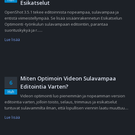
Esikatselut
OpenShot 3.5.1 tekee editoinnista nopeampaa, sulavampaa ja
entistä viimeistellympää. Se lisää sisäänrakennetun Esikatselun
Optimointi -työnkulun sulavampaan editointiin, parantaa
suorituskykyä ja r......
Lue lisää
Miten Optimoin Videon Sulavampaa
6
Editointia Varten?
Huh
Videon optimointi luo pienemmän ja nopeamman version
editointia varten, jolloin toisto, selaus, trimmaus ja esikatselut
tuntuvat sulavammilta ilman, että lopullisen viennin laatu muuttuu....
Lue lisää