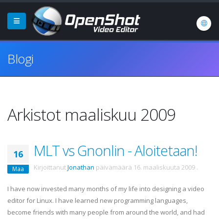
Blogi
Arkistot maaliskuu 2009
MLT vs Gnonlin - Aloitetaan!
16
Kirjoittanut
Jonathan
päivämäärä
16. maaliskuuta 2009
.
Maa
I have now invested many months of my life into designing a video
editor for Linux. I have learned new programming languages,
become friends with many people from around the world, and had