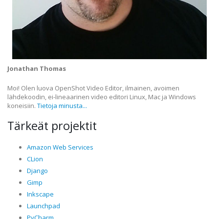
Jonathan Thomas
Moi! Olen luova OpenShot Video Editor, ilmainen, avoimen
lähdekoodin, ei-lineaarinen video editori Linux, Mac ja Windows
koneisiin.
Tietoja minusta...
Tärkeät projektit
Amazon Web Services
CLion
Django
Gimp
Inkscape
Launchpad
PyCharm