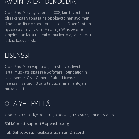
AVOINTA LÄHDEKOODIA
OpenShot™ syntyi vuonna 2008, kun tavoitteena
oli rakentaa vapaa ja helppokäyttöinen avoimen
lähdekoodin videoeditori Linuxille . OpenShot on
nyt saatavilla Linuxille, Macille ja Windowsille.
Ohjelma on ladattua miljoonia kertoja, ja projekti
jatkaa kasvamistaan!
LISENSSI
OpenShot™ on vapaa ohjelmisto: voit levittää
ja/tai muokata sitä Free Software Foundationin
julkaiseman GNU General Public License -
lisenssin version 3 tai sitä uudemman ehtojen
mukaisesti.
OTA YHTEYTTÄ
Osoite:
2931 Ridge Rd #101, Rockwall, TX 75032, United States
Sähköposti:
support@openshot.org
Tuki
Sähköposti:
·
Keskustelupalsta
·
Discord