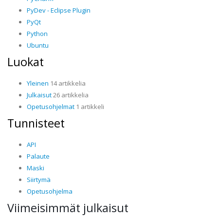
PyDev - Eclipse Plugin
PyQt
Python
Ubuntu
Luokat
Yleinen
14 artikkelia
Julkaisut
26 artikkelia
Opetusohjelmat
1 artikkeli
Tunnisteet
API
Palaute
Maski
Siirtymä
Opetusohjelma
Viimeisimmät julkaisut