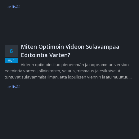
Lue lisää
Miten Optimoin Videon Sulavampaa
6
Editointia Varten?
Huh
Videon optimointi luo pienemmän ja nopeamman version
editointia varten, jolloin toisto, selaus, trimmaus ja esikatselut
tuntuvat sulavammilta ilman, että lopullisen viennin laatu muuttuu....
Lue lisää