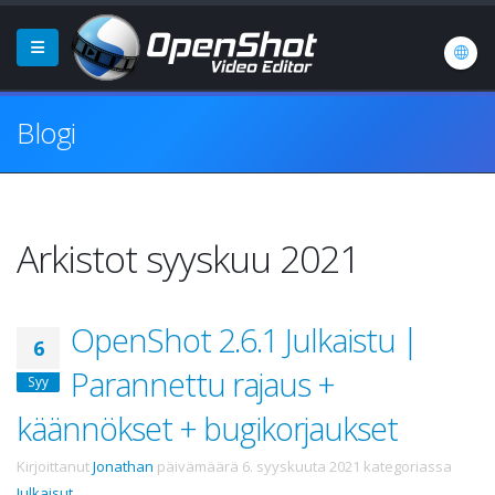
Blogi
Arkistot syyskuu 2021
OpenShot 2.6.1 Julkaistu |
6
Parannettu rajaus +
Syy
käännökset + bugikorjaukset
Kirjoittanut
Jonathan
päivämäärä
6. syyskuuta 2021
kategoriassa
Julkaisut
.