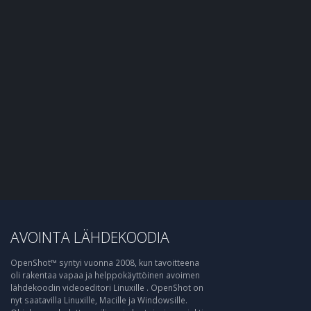
AVOINTA LÄHDEKOODIA
OpenShot™ syntyi vuonna 2008, kun tavoitteena
oli rakentaa vapaa ja helppokäyttöinen avoimen
lähdekoodin videoeditori Linuxille . OpenShot on
nyt saatavilla Linuxille, Macille ja Windowsille.