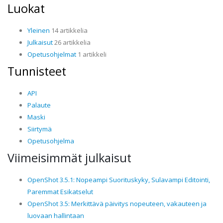
Luokat
Yleinen
14 artikkelia
Julkaisut
26 artikkelia
Opetusohjelmat
1 artikkeli
Tunnisteet
API
Palaute
Maski
Siirtymä
Opetusohjelma
Viimeisimmät julkaisut
OpenShot 3.5.1: Nopeampi Suorituskyky, Sulavampi Editointi,
Paremmat Esikatselut
OpenShot 3.5: Merkittävä päivitys nopeuteen, vakauteen ja
luovaan hallintaan