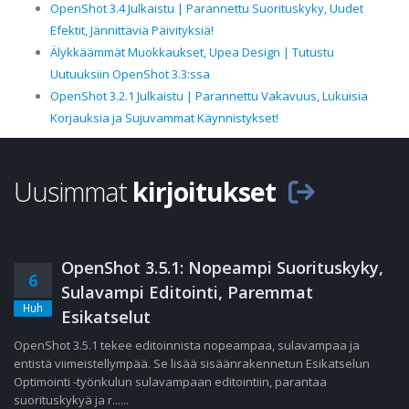
OpenShot 3.4 Julkaistu | Parannettu Suorituskyky, Uudet
Efektit, Jännittäviä Päivityksiä!
Älykkäämmät Muokkaukset, Upea Design | Tutustu
Uutuuksiin OpenShot 3.3:ssa
OpenShot 3.2.1 Julkaistu | Parannettu Vakavuus, Lukuisia
Korjauksia ja Sujuvammat Käynnistykset!
Uusimmat
kirjoitukset
OpenShot 3.5.1: Nopeampi Suorituskyky,
6
Sulavampi Editointi, Paremmat
Huh
Esikatselut
OpenShot 3.5.1 tekee editoinnista nopeampaa, sulavampaa ja
entistä viimeistellympää. Se lisää sisäänrakennetun Esikatselun
Optimointi -työnkulun sulavampaan editointiin, parantaa
suorituskykyä ja r......