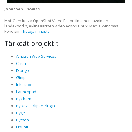
Jonathan Thomas
Moi! Olen luova OpenShot Video Editor, ilmainen, avoimen
lähdekoodin, ei-lineaarinen video editori Linux, Mac ja Windows
koneisiin.
Tietoja minusta...
Tärkeät projektit
Amazon Web Services
CLion
Django
Gimp
Inkscape
Launchpad
PyCharm
PyDev - Eclipse Plugin
PyQt
Python
Ubuntu