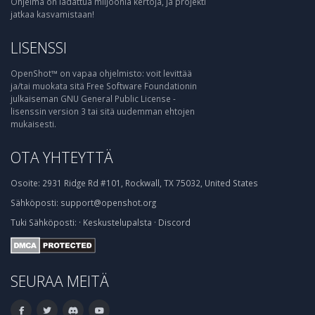
Ohjelma on ladattua miljoonia kertoja, ja projekti
jatkaa kasvamistaan!
LISENSSI
OpenShot™ on vapaa ohjelmisto: voit levittää
ja/tai muokata sitä Free Software Foundationin
julkaiseman GNU General Public License -
lisenssin version 3 tai sitä uudemman ehtojen
mukaisesti.
OTA YHTEYTTÄ
Osoite:
2931 Ridge Rd #101, Rockwall, TX 75032, United States
Sähköposti:
support@openshot.org
Tuki
Sähköposti:
·
Keskustelupalsta
·
Discord
SEURAA MEITÄ