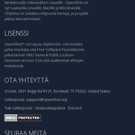
lähdekoodin videoeditori Linuxille . OpenShot on
nyt saatavilla Linuxille, Macille ja Windowsille.
Ohjelma on ladattua miljoonia kertoja, ja projekti
jatkaa kasvamistaan!
LISENSSI
OpenShot™ on vapaa ohjelmisto: voit levittää
ja/tai muokata sitä Free Software Foundationin
julkaiseman GNU General Public License -
lisenssin version 3 tai sitä uudemman ehtojen
mukaisesti.
OTA YHTEYTTÄ
Osoite:
2931 Ridge Rd #101, Rockwall, TX 75032, United States
Sähköposti:
support@openshot.org
Tuki
Sähköposti:
·
Keskustelupalsta
·
Discord
SEURAA MEITÄ