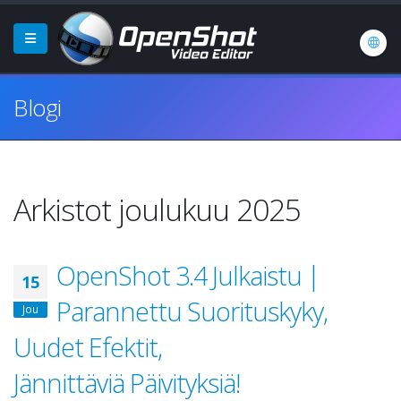
Blogi
Arkistot joulukuu 2025
OpenShot 3.4 Julkaistu |
15
Parannettu Suorituskyky,
Jou
Uudet Efektit,
Jännittäviä Päivityksiä!