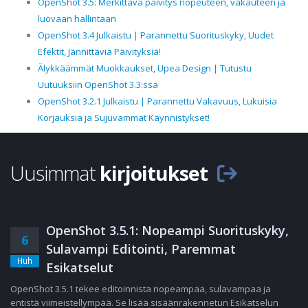
OpenShot 3.5: Merkittävä päivitys nopeuteen, vakauteen ja
luovaan hallintaan
OpenShot 3.4 Julkaistu | Parannettu Suorituskyky, Uudet
Efektit, Jännittäviä Päivityksiä!
Älykkäämmät Muokkaukset, Upea Design | Tutustu
Uutuuksiin OpenShot 3.3:ssa
OpenShot 3.2.1 Julkaistu | Parannettu Vakavuus, Lukuisia
Korjauksia ja Sujuvammat Käynnistykset!
Uusimmat
kirjoitukset
OpenShot 3.5.1: Nopeampi Suorituskyky,
6
Sulavampi Editointi, Paremmat
Huh
Esikatselut
OpenShot 3.5.1 tekee editoinnista nopeampaa, sulavampaa ja
entistä viimeistellympää. Se lisää sisäänrakennetun Esikatselun