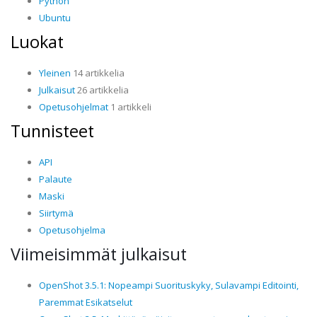
Python
Ubuntu
Luokat
Yleinen
14 artikkelia
Julkaisut
26 artikkelia
Opetusohjelmat
1 artikkeli
Tunnisteet
API
Palaute
Maski
Siirtymä
Opetusohjelma
Viimeisimmät julkaisut
OpenShot 3.5.1: Nopeampi Suorituskyky, Sulavampi Editointi,
Paremmat Esikatselut