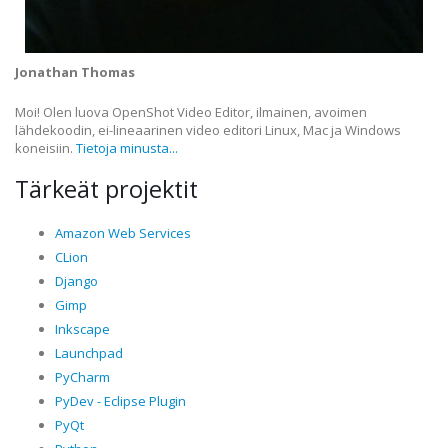
Jonathan Thomas
Moi! Olen luova OpenShot Video Editor, ilmainen, avoimen
lähdekoodin, ei-lineaarinen video editori Linux, Mac ja Windows
koneisiin.
Tietoja minusta...
Tärkeät projektit
Amazon Web Services
CLion
Django
Gimp
Inkscape
Launchpad
PyCharm
PyDev - Eclipse Plugin
PyQt