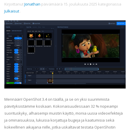
Kirjoittanut
Jonathan
päivämäärä
15. joulukuuta 2025
kategoriassa
Julkaisut
.
Mennään! OpenShot 3.4 on täällä, ja se on yksi suurimmista
päivityksistämme koskaan. Kokonaisuudessaan 32 % nopeampi
suorituskyky, alhaisempi muistin käyttö, monia uusia videoefektejä
ja ominaisuuksia, lukuisia korjattuja bugeja ja kaatumisia sekä
kokeellinen aikajana niille, jotka uskaltavat testata OpenShotin