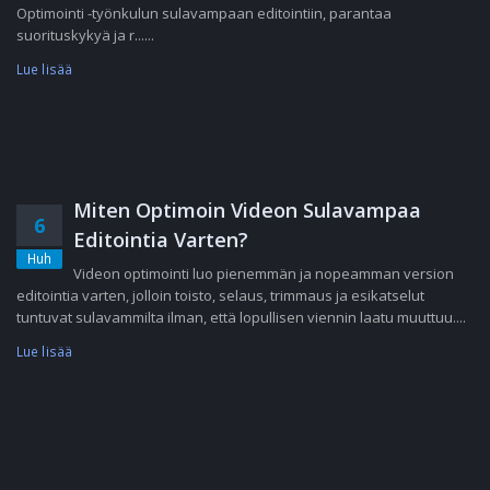
Optimointi -työnkulun sulavampaan editointiin, parantaa
suorituskykyä ja r......
Lue lisää
Miten Optimoin Videon Sulavampaa
6
Editointia Varten?
Huh
Videon optimointi luo pienemmän ja nopeamman version
editointia varten, jolloin toisto, selaus, trimmaus ja esikatselut
tuntuvat sulavammilta ilman, että lopullisen viennin laatu muuttuu....
Lue lisää