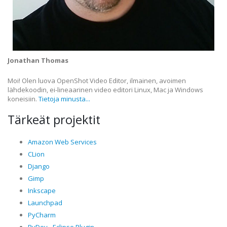
Jonathan Thomas
Moi! Olen luova OpenShot Video Editor, ilmainen, avoimen
lähdekoodin, ei-lineaarinen video editori Linux, Mac ja Windows
koneisiin.
Tietoja minusta...
Tärkeät projektit
Amazon Web Services
CLion
Django
Gimp
Inkscape
Launchpad
PyCharm
PyDev - Eclipse Plugin