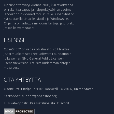
OpenShot™ syntyi vuonna 2008, kun tavoitteena
oli rakentaa vapaa ja helppokäyttöinen avoimen
lähdekoodin videoeditori Linuxille . OpenShot on
nyt saatavilla Linuxille, Macille ja Windowsille.
Ohjelma on ladattua miljoonia kertoja, ja projekti
jatkaa kasvamistaan!
LISENSSI
OpenShot™ on vapaa ohjelmisto: voit levittää
ja/tai muokata sitä Free Software Foundationin
julkaiseman GNU General Public License -
lisenssin version 3 tai sitä uudemman ehtojen
mukaisesti.
OTA YHTEYTTÄ
Osoite:
2931 Ridge Rd #101, Rockwall, TX 75032, United States
Sähköposti:
support@openshot.org
Tuki
Sähköposti:
·
Keskustelupalsta
·
Discord