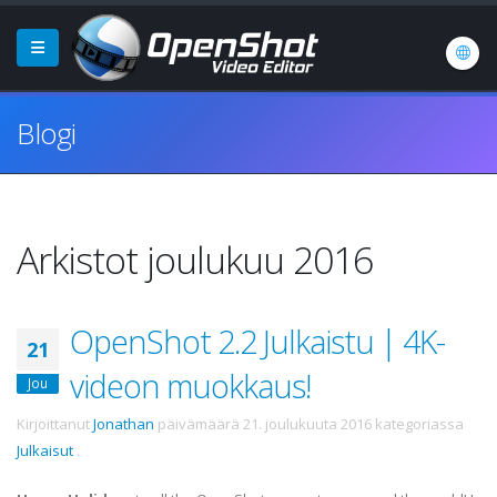
Blogi
Arkistot joulukuu 2016
OpenShot 2.2 Julkaistu | 4K-
21
videon muokkaus!
Jou
Kirjoittanut
Jonathan
päivämäärä
21. joulukuuta 2016
kategoriassa
Julkaisut
.