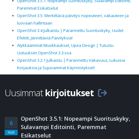
OpenShot 3.5.1: Nopeampi Suorituskyky, Sulavampi Editointi,
Paremmat Esikatselut
OpenShot 3.5: Merkittävä päivitys nopeuteen, vakauteen ja
luovaan hallintaan
OpenShot 3.4 Julkaistu | Parannettu Suorituskyky, Uudet
Efektit, Jännittäviä Päivityksiä!
Älykkäämmät Muokkaukset, Upea Design | Tutustu
Uutuuksiin OpenShot 3.3:ssa
OpenShot 3.2.1 Julkaistu | Parannettu Vakavuus, Lukuisia
Korjauksia ja Sujuvammat Käynnistykset!
Uusimmat
kirjoitukset
OpenShot 3.5.1: Nopeampi Suorituskyky,
6
Sulavampi Editointi, Paremmat
Huh
Esikatselut