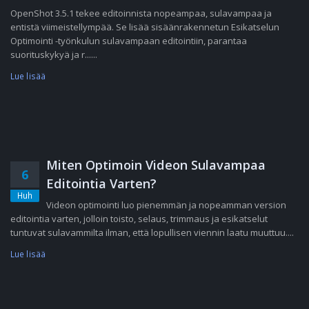
OpenShot 3.5.1 tekee editoinnista nopeampaa, sulavampaa ja
entistä viimeistellympää. Se lisää sisäänrakennetun Esikatselun
Optimointi -työnkulun sulavampaan editointiin, parantaa
suorituskykyä ja r......
Lue lisää
Miten Optimoin Videon Sulavampaa
6
Editointia Varten?
Huh
Videon optimointi luo pienemmän ja nopeamman version
editointia varten, jolloin toisto, selaus, trimmaus ja esikatselut
tuntuvat sulavammilta ilman, että lopullisen viennin laatu muuttuu....
Lue lisää