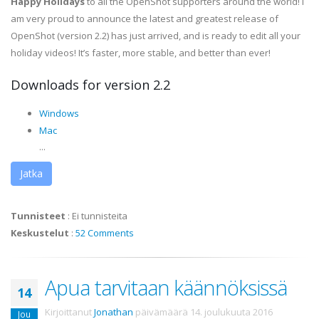
Happy Holidays
to all the OpenShot supporters around the world! I
am very proud to announce the latest and greatest release of
OpenShot (version 2.2) has just arrived, and is ready to edit all your
holiday videos! It’s faster, more stable, and better than ever!
Downloads for version 2.2
Windows
Mac
...
Jatka
Tunnisteet
:
Ei tunnisteita
Keskustelut
:
52 Comments
Apua tarvitaan käännöksissä
14
Kirjoittanut
Jonathan
päivämäärä
14. joulukuuta 2016
Jou