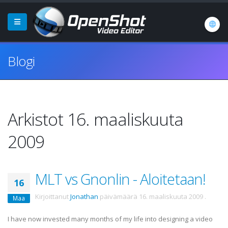
Blogi
Arkistot 16. maaliskuuta
2009
MLT vs Gnonlin - Aloitetaan!
16
Kirjoittanut
Jonathan
päivämäärä
16. maaliskuuta 2009
.
Maa
I have now invested many months of my life into designing a video