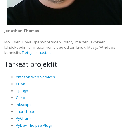
Jonathan Thomas
Moi! Olen luova OpenShot Video Editor, ilmainen, avoimen
lähdekoodin, ei-lineaarinen video editori Linux, Mac ja Windows
koneisiin.
Tietoja minusta...
Tärkeät projektit
Amazon Web Services
CLion
Django
Gimp
Inkscape
Launchpad
PyCharm
PyDev - Eclipse Plugin