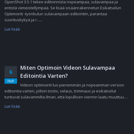
OpenShot 3.5.1 tekee editoinnista nopeampaa, sulavampaa ja
entistä viimeistellympää. Se lisää sisäänrakennetun Esikatselun
Optimointi -työnkulun sulavampaan editointiin, parantaa
suorituskykyä ja r......
Lue lisää
Miten Optimoin Videon Sulavampaa
6
Editointia Varten?
Huh
Videon optimointi luo pienemmän ja nopeamman version
editointia varten, jolloin toisto, selaus, trimmaus ja esikatselut
tuntuvat sulavammilta ilman, että lopullisen viennin laatu muuttuu....
Lue lisää