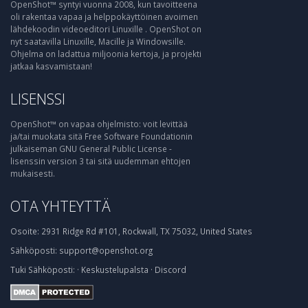
OpenShot™ syntyi vuonna 2008, kun tavoitteena
oli rakentaa vapaa ja helppokäyttöinen avoimen
lähdekoodin videoeditori Linuxille . OpenShot on
nyt saatavilla Linuxille, Macille ja Windowsille.
Ohjelma on ladattua miljoonia kertoja, ja projekti
jatkaa kasvamistaan!
LISENSSI
OpenShot™ on vapaa ohjelmisto: voit levittää
ja/tai muokata sitä Free Software Foundationin
julkaiseman GNU General Public License -
lisenssin version 3 tai sitä uudemman ehtojen
mukaisesti.
OTA YHTEYTTÄ
Osoite:
2931 Ridge Rd #101, Rockwall, TX 75032, United States
Sähköposti:
support@openshot.org
Tuki
Sähköposti:
·
Keskustelupalsta
·
Discord