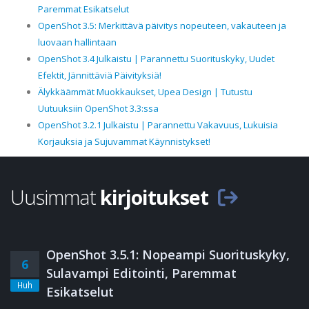
Paremmat Esikatselut
OpenShot 3.5: Merkittävä päivitys nopeuteen, vakauteen ja
luovaan hallintaan
OpenShot 3.4 Julkaistu | Parannettu Suorituskyky, Uudet
Efektit, Jännittäviä Päivityksiä!
Älykkäämmät Muokkaukset, Upea Design | Tutustu
Uutuuksiin OpenShot 3.3:ssa
OpenShot 3.2.1 Julkaistu | Parannettu Vakavuus, Lukuisia
Korjauksia ja Sujuvammat Käynnistykset!
Uusimmat
kirjoitukset
OpenShot 3.5.1: Nopeampi Suorituskyky,
6
Sulavampi Editointi, Paremmat
Huh
Esikatselut