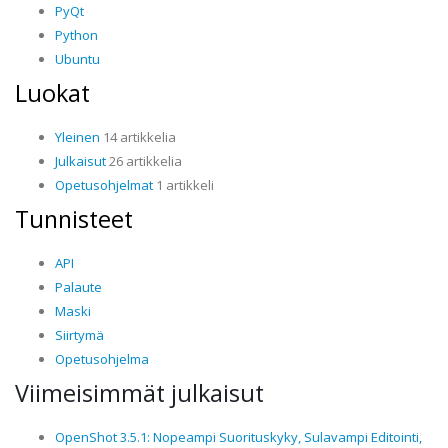
PyQt
Python
Ubuntu
Luokat
Yleinen
14 artikkelia
Julkaisut
26 artikkelia
Opetusohjelmat
1 artikkeli
Tunnisteet
API
Palaute
Maski
Siirtymä
Opetusohjelma
Viimeisimmät julkaisut
OpenShot 3.5.1: Nopeampi Suorituskyky, Sulavampi Editointi,