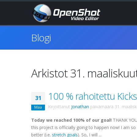
Blogi
Arkistot 31. maalisku
100 % rahoitettu Kickst
31
Kirjoittanut
Jonathan
päivämäärä
31. maalis
Maa
Today we reached 100% of our goal!
THANK YOU 
this project is officially going to happen now! I am s
better (i.e.
stretch goals
). So, I will ...