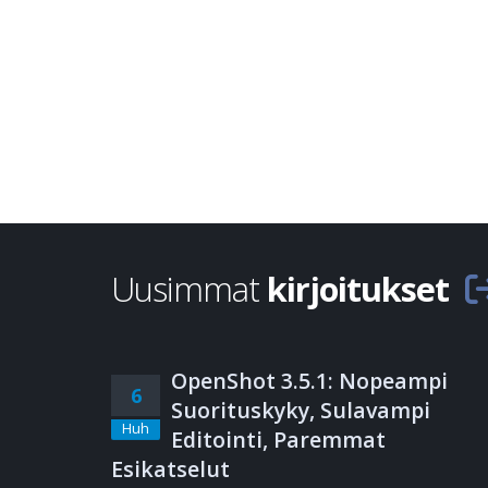
Uusimmat
kirjoitukset
OpenShot 3.5.1: Nopeampi
6
Suorituskyky, Sulavampi
Huh
Editointi, Paremmat
Esikatselut