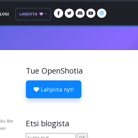
LOGI
LAHJOITA
Tue OpenShotia
Lahjoita nyt!
ooks like
Etsi blogista
ven