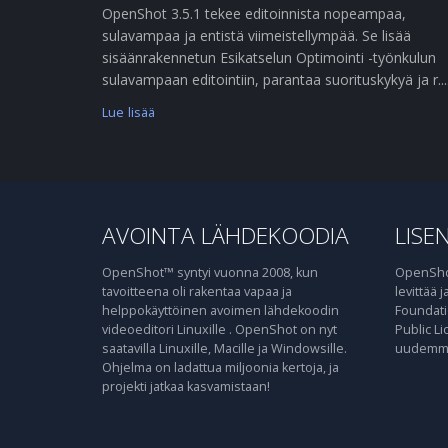
OpenShot 3.5.1 tekee editoinnista nopeampaa,
sulavampaa ja entistä viimeistellympää. Se lisää
sisäänrakennetun Esikatselun Optimointi -työnkulun
sulavampaan editointiin, parantaa suorituskykyä ja r....
Lue lisää
AVOINTA LÄHDEKOODIA
LISEN
OpenShot™ syntyi vuonna 2008, kun
OpenShot
tavoitteena oli rakentaa vapaa ja
levittää 
helppokäyttöinen avoimen lähdekoodin
Foundati
videoeditori Linuxille . OpenShot on nyt
Public Li
saatavilla Linuxille, Macille ja Windowsille.
uudemma
Ohjelma on ladattua miljoonia kertoja, ja
projekti jatkaa kasvamistaan!