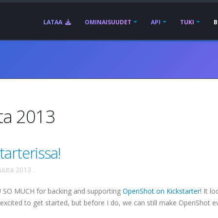
LATAA
OMINAISUUDET
API
TUKI
B
uta 2013
arterissa!
kuuta 2013
.
SO MUCH for backing and supporting
OpenShot on Kickstarter
! It l
o excited to get started, but before I do, we can still make OpenShot e