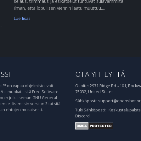
selaus, trimmaus ja esikatselut tuntuvat sulavammilta
ilman, että lopullisen viennin laatu muuttuu....
Lue lisää
..
SSI
OTA YHTEYTTÄ
™ on vapaa ohjelmisto: voit
Osoite:
2931 Ridge Rd #101, Rockwal
ja/tai muokata sitä Free Software
75032, United States
onin julkaiseman GNU General
Sähköposti:
support@openshot.or
cense -lisenssin version 3 tai sitä
n ehtojen mukaisesti.
Tuki
Sähköposti:
·
Keskustelupalsta
Discord