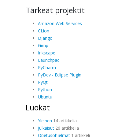
Tärkeät projektit
Amazon Web Services
CLion
Django
Gimp
Inkscape
Launchpad
PyCharm
PyDev - Eclipse Plugin
PyQt
Python
Ubuntu
Luokat
Yleinen
14 artikkelia
Julkaisut
26 artikkelia
Opetusohjelmat
1 artikkeli