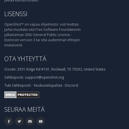
jatkaa kasvamistaan!
LISENSSI
OpenShot™ on vapaa ohjelmisto: voit levittää
ja/tai muokata sitä Free Software Foundationin
julkaiseman GNU General Public License -
lisenssin version 3 tai sitä uudemman ehtojen
mukaisesti.
OTA YHTEYTTÄ
Osoite:
2931 Ridge Rd #101, Rockwall, TX 75032, United States
Sähköposti:
support@openshot.org
Tuki
Sähköposti:
·
Keskustelupalsta
·
Discord
SEURAA MEITÄ