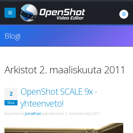
Blogi
Arkistot 2. maaliskuuta 2011
OpenShot SCALE 9x -
2
yhteenveto!
Maa
Kirjoittanut
Jonathan
päivämäärä
2. maaliskuuta 2011
.