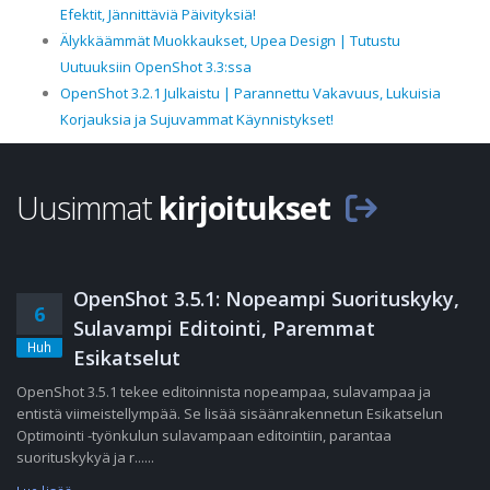
Efektit, Jännittäviä Päivityksiä!
Älykkäämmät Muokkaukset, Upea Design | Tutustu
Uutuuksiin OpenShot 3.3:ssa
OpenShot 3.2.1 Julkaistu | Parannettu Vakavuus, Lukuisia
Korjauksia ja Sujuvammat Käynnistykset!
Uusimmat
kirjoitukset
OpenShot 3.5.1: Nopeampi Suorituskyky,
6
Sulavampi Editointi, Paremmat
Huh
Esikatselut
OpenShot 3.5.1 tekee editoinnista nopeampaa, sulavampaa ja
entistä viimeistellympää. Se lisää sisäänrakennetun Esikatselun
Optimointi -työnkulun sulavampaan editointiin, parantaa
suorituskykyä ja r......