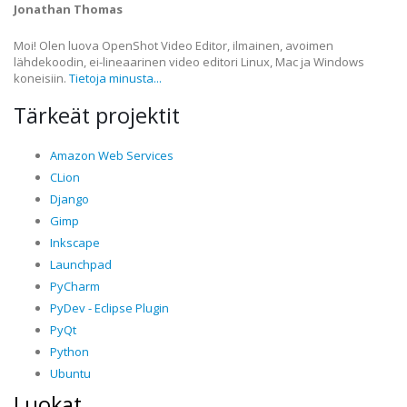
Jonathan Thomas
Moi! Olen luova OpenShot Video Editor, ilmainen, avoimen
lähdekoodin, ei-lineaarinen video editori Linux, Mac ja Windows
koneisiin.
Tietoja minusta...
Tärkeät projektit
Amazon Web Services
CLion
Django
Gimp
Inkscape
Launchpad
PyCharm
PyDev - Eclipse Plugin
PyQt
Python
Ubuntu
Luokat