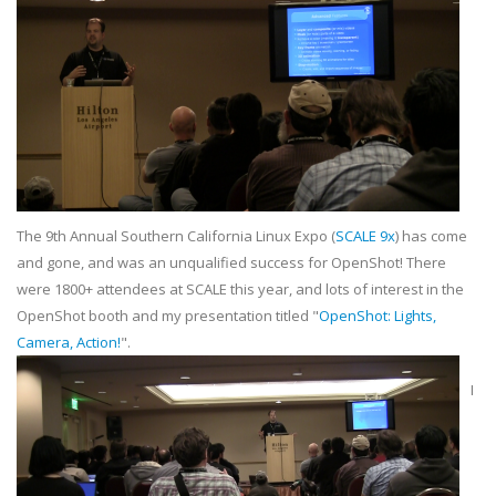
The 9th Annual Southern California Linux Expo (
SCALE 9x
) has come
and gone, and was an unqualified success for OpenShot! There
were 1800+ attendees at SCALE this year, and lots of interest in the
OpenShot booth and my presentation titled "
OpenShot: Lights,
Camera, Action!
".
I