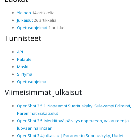
Yleinen
14 artikkelia
Julkaisut
26 artikkelia
Opetusohjelmat
1 artikkeli
Tunnisteet
API
Palaute
Maski
Siirtymä
Opetusohjelma
Viimeisimmät julkaisut
OpenShot 3.5.1: Nopeampi Suorituskyky, Sulavampi Editointi,
Paremmat Esikatselut
OpenShot 3.5: Merkittävä päivitys nopeuteen, vakauteen ja
luovaan hallintaan
OpenShot 3.4 Julkaistu | Parannettu Suorituskyky, Uudet