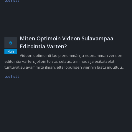
Lue lisää
Miten Optimoin Videon Sulavampaa
6
Editointia Varten?
Huh
Videon optimointi luo pienemmän ja nopeamman version
editointia varten, jolloin toisto, selaus, trimmaus ja esikatselut
tuntuvat sulavammilta ilman, että lopullisen viennin laatu muuttuu....
Lue lisää