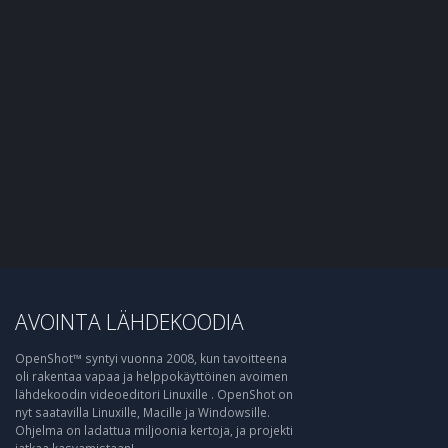
AVOINTA LÄHDEKOODIA
OpenShot™ syntyi vuonna 2008, kun tavoitteena
oli rakentaa vapaa ja helppokäyttöinen avoimen
lähdekoodin videoeditori Linuxille . OpenShot on
nyt saatavilla Linuxille, Macille ja Windowsille.
Ohjelma on ladattua miljoonia kertoja, ja projekti