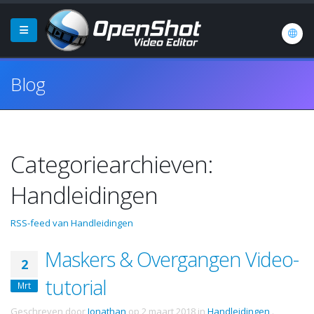
Blog
Categoriearchieven:
Handleidingen
RSS-feed van Handleidingen
Maskers & Overgangen Video-
2
tutorial
Mrt
Geschreven door
Jonathan
op
2 maart 2018
in
Handleidingen
.