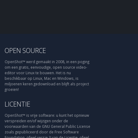
OPEN SOURCE
OpenShot™ werd gemaakt in 2008, in een poging
om een gratis, eenvoudige, open source video-
editor voor Linux te bouwen. Het is nu
beschikbaar op Linux, Mac en Windows, is
miljoenen keren gedownload en blijft als project
groeien!
LICENTIE
OpenShot™ is vrije software: u kunt het opnieuw
verspreiden en/of wijzigen onder de
voorwaarden van de GNU General Public License
zoals gepubliceerd door de Free Software
Foundation, ofwel versie 3 van de Licentie, ofwel