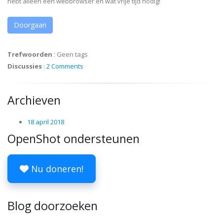
hebt alleen een webbrowser en wat vrije tijd nodig!
Doorgaan
Trefwoorden
:
Geen tags
Discussies
:
2 Comments
Archieven
18 april 2018
OpenShot ondersteunen
Nu doneren!
Blog doorzoeken