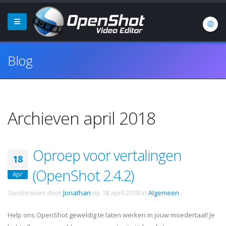
Blog
Archieven april 2018
Oproep voor vertalingen
18
(OpenShot 2.4.2)
Apr
Geschreven door
Jonathan
op
18 april 2018
in
Algemeen
.
Help ons OpenShot geweldig te laten werken in jouw moedertaal! Je