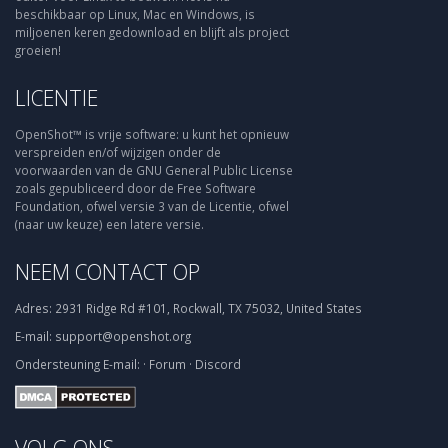
beschikbaar op Linux, Mac en Windows, is
miljoenen keren gedownload en blijft als project
groeien!
LICENTIE
OpenShot™ is vrije software: u kunt het opnieuw
verspreiden en/of wijzigen onder de
voorwaarden van de GNU General Public License
zoals gepubliceerd door de Free Software
Foundation, ofwel versie 3 van de Licentie, ofwel
(naar uw keuze) een latere versie.
NEEM CONTACT OP
Adres:
2931 Ridge Rd #101, Rockwall, TX 75032, United States
E-mail:
support@openshot.org
Ondersteuning
E-mail:
·
Forum
·
Discord
VOLG ONS