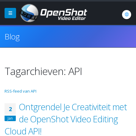
Blog
Tagarchieven: API
RSS-feed van API
Ontgrendel Je Creativiteit met
2
de OpenShot Video Editing
Jan
Cloud API!