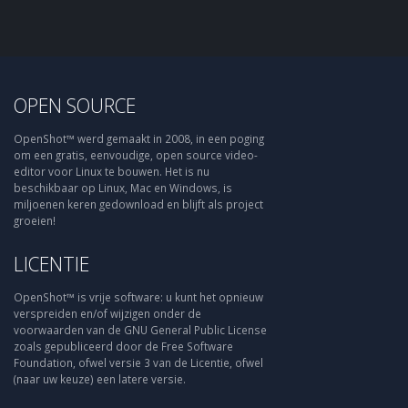
OPEN SOURCE
OpenShot™ werd gemaakt in 2008, in een poging
om een gratis, eenvoudige, open source video-
editor voor Linux te bouwen. Het is nu
beschikbaar op Linux, Mac en Windows, is
miljoenen keren gedownload en blijft als project
groeien!
LICENTIE
OpenShot™ is vrije software: u kunt het opnieuw
verspreiden en/of wijzigen onder de
voorwaarden van de GNU General Public License
zoals gepubliceerd door de Free Software
Foundation, ofwel versie 3 van de Licentie, ofwel
(naar uw keuze) een latere versie.