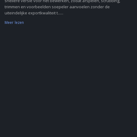
snellere versie voor het bewerken, zodat afspelen, scrubbing,
trimmen en voorbeelden soepeler aanvoelen zonder de
uiteindelijke exportkwaliteit t......
Meer lezen