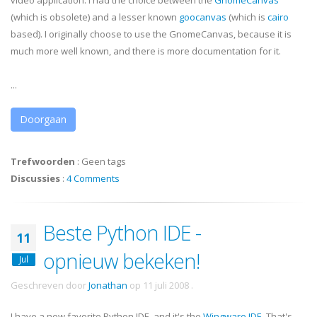
video application. I had the choice between the
GnomeCanvas
(which is obsolete) and a lesser known
goocanvas
(which is
cairo
based). I originally choose to use the
GnomeCanvas
, because it is
much more well known, and there is more documentation for it.
...
Doorgaan
Trefwoorden
:
Geen tags
Discussies
:
4 Comments
Beste Python IDE -
11
opnieuw bekeken!
Jul
Geschreven door
Jonathan
op
11 juli 2008
.
I have a new favorite Python
IDE
, and it's the
Wingware
IDE
. That's