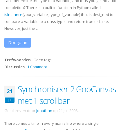
can't determine the type of a variable, and thus you get no auto-
completion? There is a built-in function in Python called
isInstance
(your_variable, type_of_variable) that is designed to
compare a variable to a class type, and return true or false.
However, just the ...
Doorgaan
Trefwoorden
:
Geen tags
Discussies
:
1 Comment
Synchroniseer 2 GooCanvas
21
met 1 scrollbar
Jul
Geschreven door
Jonathan
op
21 juli 2008
.
There comes a time in every man's life where a single