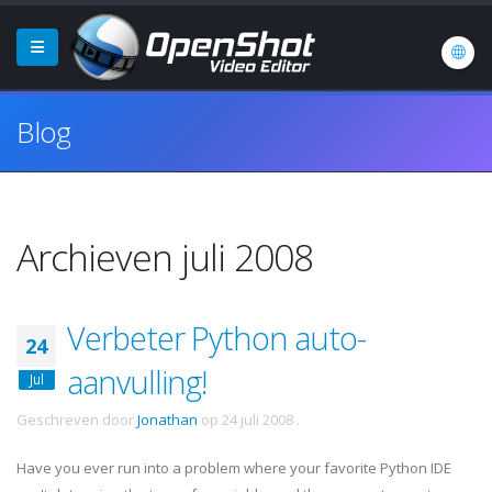
Blog
Archieven juli 2008
Verbeter Python auto-
24
aanvulling!
Jul
Geschreven door
Jonathan
op
24 juli 2008
.
Have you ever run into a problem where your favorite Python
IDE