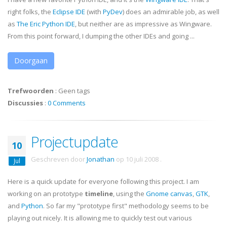
right folks, the
Eclipse
IDE
(with
PyDev
) does an admirable job, as well
as
The Eric Python
IDE
, but neither are as impressive as
Wingware
.
From this point forward, I dumping the other IDEs and going ...
Doorgaan
Trefwoorden
:
Geen tags
Discussies
:
0 Comments
Projectupdate
10
Geschreven door
Jonathan
op
10 juli 2008
.
Jul
Here is a quick update for everyone following this project. I am
working on an prototype
timeline
, using the
Gnome canvas
,
GTK
,
and
Python
. So far my "prototype first" methodology seems to be
playing out nicely. It is allowing me to quickly test out various