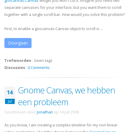
goocanvas
.Canvas
widget just won't cut it. Imagine you need two
separate canvases for your interface, but you want them to scroll
together with a single scroll bar. How would you solve this problem?
First, to enable a
goocanvas
.Canvas object to scroll is ...
Doorgaan
Trefwoorden
:
Geen tags
Discussies
:
0 Comments
Gnome Canvas, we hebben
14
een probleem
Jul
Geschreven door
Jonathan
op
14 juli 2008
.
As you know, I am creating a complex timeline for my non-linear