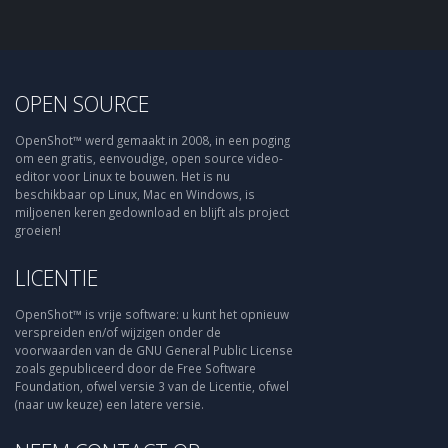
OPEN SOURCE
OpenShot™ werd gemaakt in 2008, in een poging
om een gratis, eenvoudige, open source video-
editor voor Linux te bouwen. Het is nu
beschikbaar op Linux, Mac en Windows, is
miljoenen keren gedownload en blijft als project
groeien!
LICENTIE
OpenShot™ is vrije software: u kunt het opnieuw
verspreiden en/of wijzigen onder de
voorwaarden van de GNU General Public License
zoals gepubliceerd door de Free Software
Foundation, ofwel versie 3 van de Licentie, ofwel
(naar uw keuze) een latere versie.