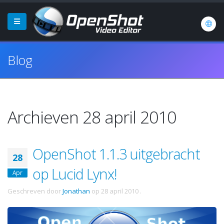
Blog
Archieven 28 april 2010
OpenShot 1.1.3 uitgebracht
28
op Lucid Lynx!
Apr
Geschreven door
Jonathan
op
28 april 2010
.