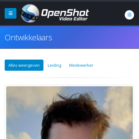
Ontwikkelaars
Alles weergeven
Leiding
Medewerker