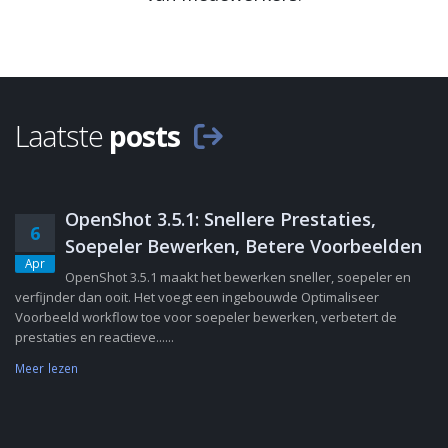
Laatste
posts
OpenShot 3.5.1: Snellere Prestaties,
6
Soepeler Bewerken, Betere Voorbeelden
Apr
OpenShot 3.5.1 maakt het bewerken sneller, soepeler en
verfijnder dan ooit. Het voegt een ingebouwde Optimaliseer
Voorbeeld workflow toe voor soepeler bewerken, verbetert de
prestaties en reactieve......
Meer lezen