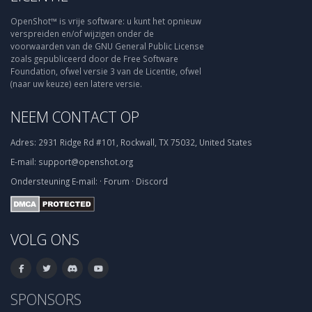
OpenShot™ is vrije software: u kunt het opnieuw
verspreiden en/of wijzigen onder de
voorwaarden van de GNU General Public License
zoals gepubliceerd door de Free Software
Foundation, ofwel versie 3 van de Licentie, ofwel
(naar uw keuze) een latere versie.
NEEM CONTACT OP
Adres:
2931 Ridge Rd #101, Rockwall, TX 75032, United States
E-mail:
support@openshot.org
Ondersteuning
E-mail:
·
Forum
·
Discord
VOLG ONS
SPONSORS