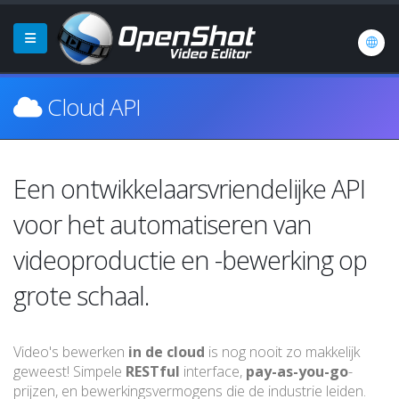
Cloud API
Een ontwikkelaarsvriendelijke API
voor het automatiseren van
videoproductie en -bewerking op
grote schaal.
Video's bewerken
in de cloud
is nog nooit zo makkelijk
geweest! Simpele
RESTful
interface,
pay-as-you-go
-
prijzen, en bewerkingsvermogens die de industrie leiden.