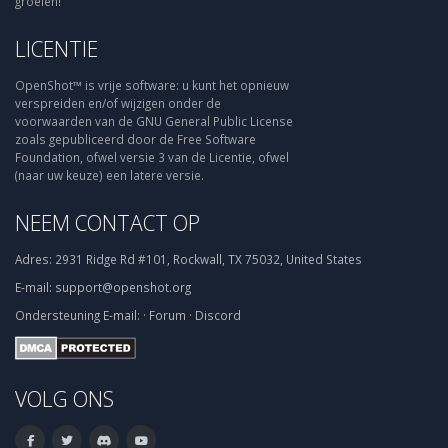
groeien!
LICENTIE
OpenShot™ is vrije software: u kunt het opnieuw
verspreiden en/of wijzigen onder de
voorwaarden van de GNU General Public License
zoals gepubliceerd door de Free Software
Foundation, ofwel versie 3 van de Licentie, ofwel
(naar uw keuze) een latere versie.
NEEM CONTACT OP
Adres:
2931 Ridge Rd #101, Rockwall, TX 75032, United States
E-mail:
support@openshot.org
Ondersteuning
E-mail:
·
Forum
·
Discord
VOLG ONS