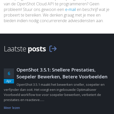
van de OpenShot Cloud API te programmeren? Geen
probleem! Stuur ons gewoon een
e-mail
en beschrijf wat je
probeert te bereiken. We denken graag met je mee en
bieden indien nodig concurrerende adviesdiensten aan.
Laatste
posts
OpenShot 3.5.1: Snellere Prestaties,
6
Soepeler Bewerken, Betere Voorbeelden
Apr
OpenShot 3.5.1 maakt het bewerken sneller, soepeler en
verfijnder dan ooit. Het voegt een ingebouwde Optimaliseer
Voorbeeld workflow toe voor soepeler bewerken, verbetert de
prestaties en reactieve......
Meer lezen