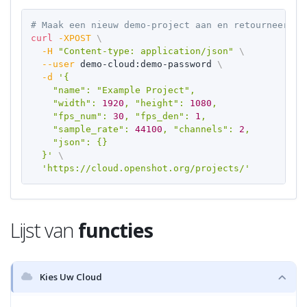
# Maak een nieuw demo-project aan en retourneer de
Copy
curl
-XPOST
\
-H
"Content-type: application/json"
\
--user
 demo-cloud:demo-password 
\
-d
'{

    "name": "Example Project",

    "width": 
1920
, "height": 
1080
,

    "fps_num": 
30
, "fps_den": 
1
,

    "sample_rate": 
44100
, "channels": 
2
,

    "json": {}

  }'
\
'https://cloud.openshot.org/projects/'
Lijst van
functies
Kies Uw Cloud