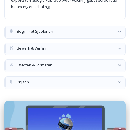
exports) en Google Pub/Sub (voor wachtrij-gebaseerde load
balancing en schaling).
Begin met Sjablonen
Bewerk & Verfijn
Effecten & Formaten
Prijzen