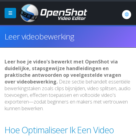
Leer videobewerking
Leer hoe je video's bewerkt met OpenShot via
duidelijke, stapsgewijze handleidingen en
praktische antwoorden op veelgestelde vragen
over videobewerking.
Deze sectie behandelt essentiële
bewerkingstaken zoals clips bijsnijden, video splitsen, audio
toevoegen, effecten toepassen en voltooide video's
exporteren—zodat beginners en makers met vertrouwen
kunnen bewerken.
Hoe Optimaliseer Ik Een Video