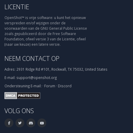
LICENTIE
OpenShot™ is vrije software: u kunt het opnieuw
verspreiden en/of wijzigen onder de
voorwaarden van de GNU General Public License
zoals gepubliceerd door de Free Software
Foundation, ofwel versie 3 van de Licentie, ofwel
(naar uw keuze) een latere versie.
NEEM CONTACT OP
Adres:
2931 Ridge Rd #101, Rockwall, TX 75032, United States
E-mail:
support@openshot.org
Ondersteuning
E-mail:
·
Forum
·
Discord
VOLG ONS