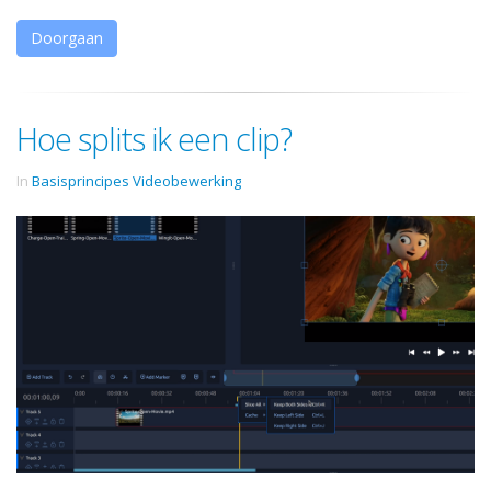
Doorgaan
Hoe splits ik een clip?
In
Basisprincipes Videobewerking