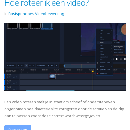
Hoe roteer ik een video?
In
Basisprincipes Videobewerking
Een video roteren stelt je in staat om scheef of ondersteboven
opgenomen beeldmateriaal te corrigeren door de rotatie van de clip
aan te passen zodat deze correct wordt weergegeven.
Doorgaan