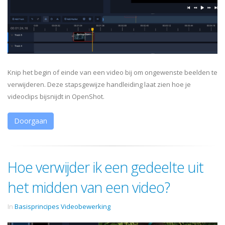
Knip het begin of einde van een video bij om ongewenste beelden te
verwijderen. Deze stapsgewijze handleiding laat zien hoe je
videoclips bijsnijdt in OpenShot.
Doorgaan
Hoe verwijder ik een gedeelte uit
het midden van een video?
In
Basisprincipes Videobewerking