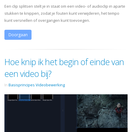
Een clip splitsen stelt je in staat om een video- of audioclip in aparte
stukken te knippen, zodat je fouten kunt verwijderen, het tempo
kunt versnellen of overgangen kunt toevoegen.
Doorgaan
Hoe knip ik het begin of einde van
een video bij?
In
Basisprincipes Videobewerking