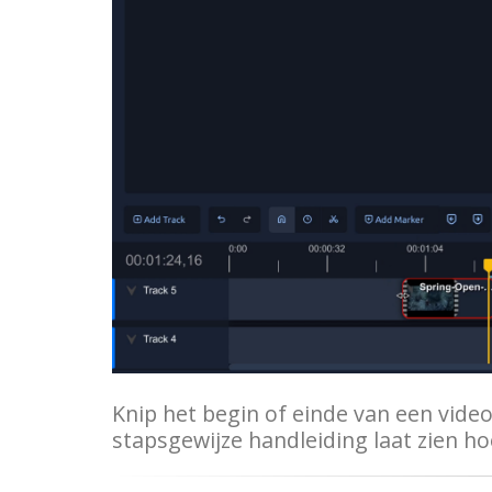
Knip het begin of einde van een vide
stapsgewijze handleiding laat zien hoe