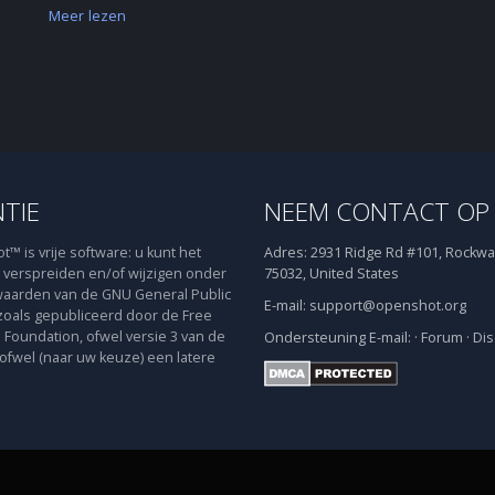
Meer lezen
NTIE
NEEM CONTACT OP
™ is vrije software: u kunt het
Adres:
2931 Ridge Rd #101, Rockwal
verspreiden en/of wijzigen onder
75032, United States
aarden van de GNU General Public
E-mail:
support@openshot.org
zoals gepubliceerd door de Free
 Foundation, ofwel versie 3 van de
Ondersteuning
E-mail:
·
Forum
·
Dis
 ofwel (naar uw keuze) een latere