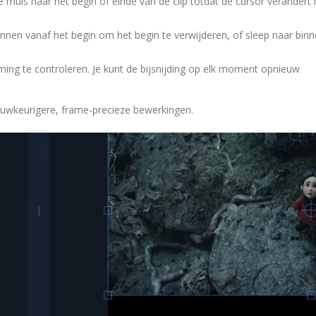
muis naar het begin of einde van de clip totdat de cursor verandert 
nnen vanaf het begin om het begin te verwijderen, of sleep naar bin
iming te controleren. Je kunt de bijsnijding op elk moment opnieuw
nauwkeurigere, frame-precieze bewerkingen.