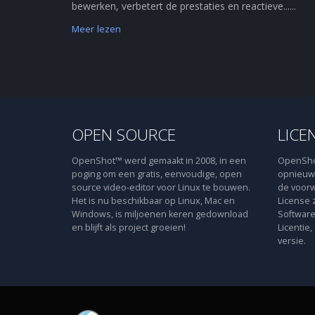
bewerken, verbetert de prestaties en reactieve......
Meer lezen
OPEN SOURCE
LICE
OpenShot™ werd gemaakt in 2008, in een
OpenShot
poging om een gratis, eenvoudige, open
opnieuw 
source video-editor voor Linux te bouwen.
de voorw
Het is nu beschikbaar op Linux, Mac en
License 
Windows, is miljoenen keren gedownload
Software
en blijft als project groeien!
Licentie,
versie.