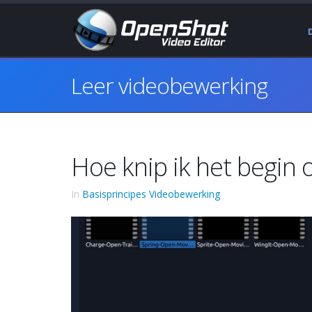
Leer videobewerking
Hoe knip ik het begin o
In
Basisprincipes Videobewerking