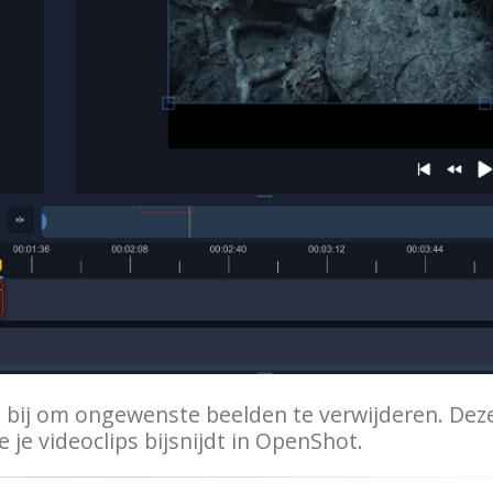
o bij om ongewenste beelden te verwijderen. Dez
 je videoclips bijsnijdt in OpenShot.