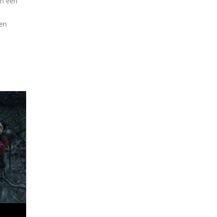
in een
nen