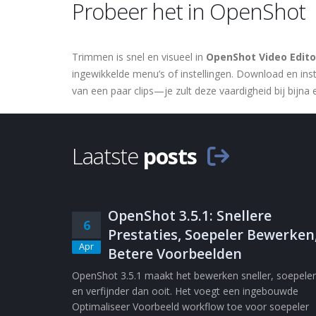
Probeer het in OpenShot
Trimmen is snel en visueel in
OpenShot Video Edito
ingewikkelde menu’s of instellingen. Download en ins
van een paar clips—je zult deze vaardigheid bij bijna 
Laatste
posts
OpenShot 3.5.1: Snellere
6
Prestaties, Soepeler Bewerken
Apr
Betere Voorbeelden
OpenShot 3.5.1 maakt het bewerken sneller, soepeler
en verfijnder dan ooit. Het voegt een ingebouwde
Optimaliseer Voorbeeld workflow toe voor soepeler