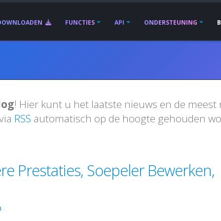
DOWNLOADEN
FUNCTIES
API
ONDERSTEUNING
log
! Hier kunt u het laatste nieuws en de meest
 via
RSS
automatisch op de hoogte gehouden wor
re Prestaties, Soepeler Bewerken,
n
.