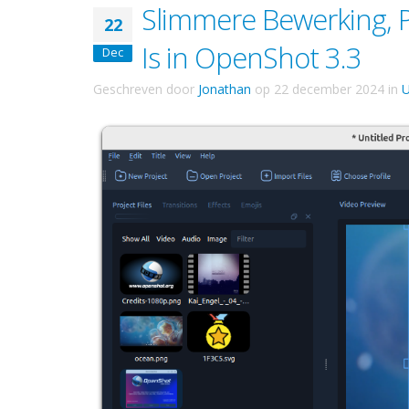
Slimmere Bewerking, 
22
Is in OpenShot 3.3
Dec
Geschreven door
Jonathan
op
22 december 2024
in
U