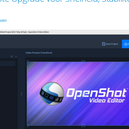
aven
.