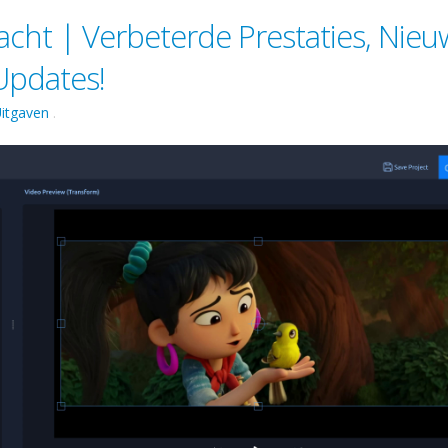
cht | Verbeterde Prestaties, Nieu
Updates!
itgaven
.