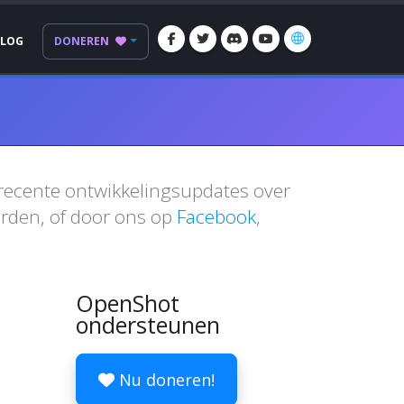
BLOG
DONEREN
 recente ontwikkelingsupdates over
den, of door ons op
Facebook
,
OpenShot
ondersteunen
Nu doneren!