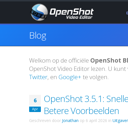
Blog
Welkom op de officiële
OpenShot B
OpenShot Video Editor lezen. U kunt
Twitter
, en
Google+
te volgen.
OpenShot 3.5.1: Snelle
6
Betere Voorbeelden
Apr
Geschreven door
Jonathan
op
6 april 2026
in
Uitgave