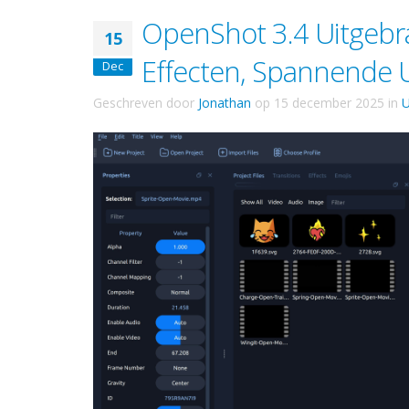
OpenShot 3.4 Uitgebra
15
Effecten, Spannende 
Dec
Geschreven door
Jonathan
op
15 december 2025
in
U