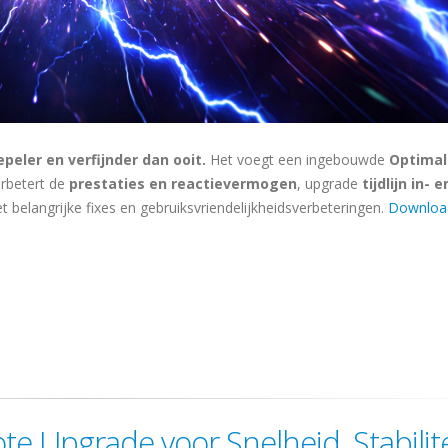
eler en verfijnder dan ooit.
Het voegt een ingebouwde
Optimal
rbetert de
prestaties en reactievermogen
, upgrade
tijdlijn in- e
met belangrijke fixes en gebruiksvriendelijkheidsverbeteringen.
Downloa
e Upgrade voor Snelheid, Stabilite