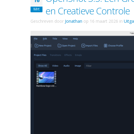
16
en Creatieve Controle
Mrt
Geschreven door
Jonathan
op
16 maart 2026
in
Uitg