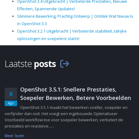
OpenShot 3.4 Uitgebracht | Verbeterde Prestaties, Nieuwe
Effecten, Spannende Updates!
Slimmere Bewerking, Prachtig Ontwerp | Ontdek Wat Nieuw Is
in OpenShot 3.3
OpenShot 3.2.1 Uitgebracht | Verbeterde stabiliteit, talrijke
oplossingen en soepelere starts!
Laatste
posts
OpenShot 3.5.1: Snellere Prestaties,
6
Soepeler Bewerken, Betere Voorbeelden
Apr
OpenShot 3.5.1 maakt het bewerken sneller, soepeler en
verfijnder dan ooit. Het voegt een ingebouwde Optimaliseer
Voorbeeld workflow toe voor soepeler bewerken, verbetert de
prestaties en reactieve......
Meer lezen