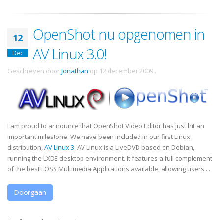
OpenShot nu opgenomen in
12
AV Linux 3.0!
Dec
Geschreven door
Jonathan
op
12 december 2009
.
I am proud to announce that OpenShot Video Editor has just hit an
important milestone. We have been included in our first Linux
distribution,
AV Linux 3
. AV Linux is a LiveDVD based on Debian,
running the LXDE desktop environment. It features a full complement
of the best FOSS Multimedia Applications available, allowing users ...
Doorgaan