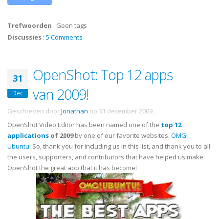
Trefwoorden
:
Geen tags
Discussies
:
5 Comments
OpenShot: Top 12 apps
31
van 2009!
Dec
Geschreven door
Jonathan
op
31 december 2009
.
OpenShot Video Editor has been named one of the
top 12
applications
of 2009
by one of our favorite websites:
OMG!
Ubuntu!
So, thank you for including us in this list, and thank you to all
the users, supporters, and contributors that have helped us make
OpenShot the great app that it has become!