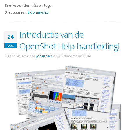
Trefwoorden
:
Geen tags
Discussies
:
8 Comments
Introductie van de
24
OpenShot Help-handleiding!
Dec
Geschreven door
Jonathan
op
24 december 2009
.