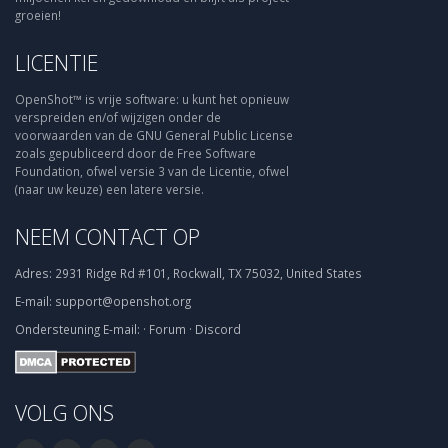
groeien!
LICENTIE
OpenShot™ is vrije software: u kunt het opnieuw
verspreiden en/of wijzigen onder de
voorwaarden van de GNU General Public License
zoals gepubliceerd door de Free Software
Foundation, ofwel versie 3 van de Licentie, ofwel
(naar uw keuze) een latere versie.
NEEM CONTACT OP
Adres:
2931 Ridge Rd #101, Rockwall, TX 75032, United States
E-mail:
support@openshot.org
Ondersteuning
E-mail:
·
Forum
·
Discord
VOLG ONS