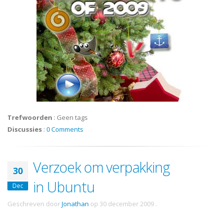
Trefwoorden
:
Geen tags
Discussies
:
0 Comments
Verzoek om verpakking
30
in Ubuntu
Dec
Geschreven door
Jonathan
op
30 december 2009
.