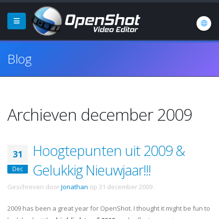
Blog
Archieven december 2009
Hoogtepunten uit 2009 &
31
Gelukkig Nieuwjaar!!!
Dec
Geschreven door
Jonathan
op
31 december 2009
.
2009 has been a great year for OpenShot. I thought it might be fun to