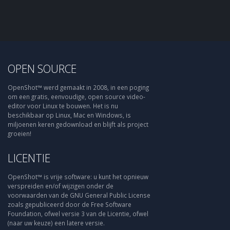
OPEN SOURCE
OpenShot™ werd gemaakt in 2008, in een poging
om een gratis, eenvoudige, open source video-
editor voor Linux te bouwen. Het is nu
beschikbaar op Linux, Mac en Windows, is
miljoenen keren gedownload en blijft als project
groeien!
LICENTIE
OpenShot™ is vrije software: u kunt het opnieuw
verspreiden en/of wijzigen onder de
voorwaarden van de GNU General Public License
zoals gepubliceerd door de Free Software
Foundation, ofwel versie 3 van de Licentie, ofwel
(naar uw keuze) een latere versie.