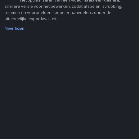
Het optimaliseren van een video maakt een kleinere,
snellere versie voor het bewerken, zodat afspelen, scrubbing,
trimmen en voorbeelden soepeler aanvoelen zonder de
uiteindelijke exportkwaliteit t......
Meer lezen