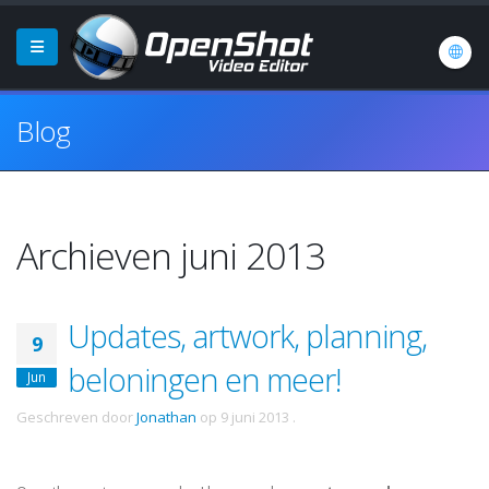
Blog
Archieven juni 2013
Updates, artwork, planning,
9
beloningen en meer!
Jun
Geschreven door
Jonathan
op
9 juni 2013
.