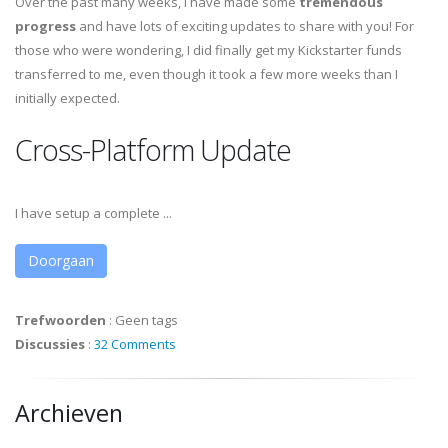
Over the past many weeks, I have made some
tremendous
progress
and have lots of exciting updates to share with you! For
those who were wondering, I did finally get my Kickstarter funds
transferred to me, even though it took a few more weeks than I
initially expected.
Cross-Platform Update
I have setup a complete ...
Doorgaan
Trefwoorden
:
Geen tags
Discussies
:
32 Comments
Archieven