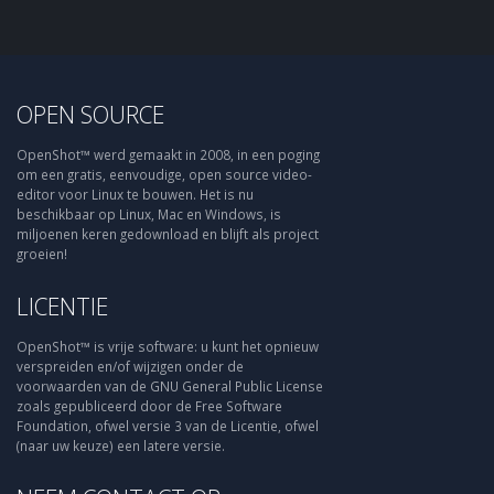
OPEN SOURCE
OpenShot™ werd gemaakt in 2008, in een poging
om een gratis, eenvoudige, open source video-
editor voor Linux te bouwen. Het is nu
beschikbaar op Linux, Mac en Windows, is
miljoenen keren gedownload en blijft als project
groeien!
LICENTIE
OpenShot™ is vrije software: u kunt het opnieuw
verspreiden en/of wijzigen onder de
voorwaarden van de GNU General Public License
zoals gepubliceerd door de Free Software
Foundation, ofwel versie 3 van de Licentie, ofwel
(naar uw keuze) een latere versie.