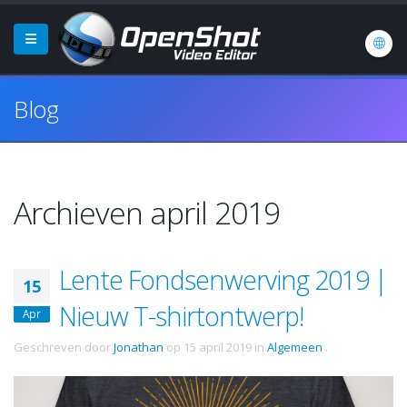
Blog
Archieven april 2019
Lente Fondsenwerving 2019 |
15
Nieuw T-shirtontwerp!
Apr
Geschreven door
Jonathan
op
15 april 2019
in
Algemeen
.